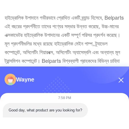
হাইড্রোলিক উপাদানে গভীরভাবে প্রোথিত একটি ব্র্যান্ড হিসেবে, Belparts
এই বছরের প্রদর্শনীতে তাদের পণ্যের সম্ভার উন্নত করেছে, উচ্চ-মানের
এক্সকাভেটর হাইড্রোলিক উপাদানের একটি সম্পূর্ণ পরিসর প্রদর্শন করেছে।
মূল প্রদর্শনীগুলির মধ্যে রয়েছে হাইড্রোলিক মেইন পাম্প, ট্র্যাভেল
কম্পোনেন্ট, অসিলেটিং গিয়ারবক্স, অসিলেটিং অ্যাসেম্বলি এবং অন্যান্য মূল
ট্রান্সমিশন কম্পোনেন্ট। Belparts বিশ্বব্যাপী গ্রাহকদের বিভিন্ন চাহিদা
সম্পূর্ণরূপে মেটাতে অসিলেটিং গিয়ারবক্স, ট্র্যাভেল গিয়ারবক্স, গিয়ারবক্স,
রেগুলেটর, প্রেসার রিডিউসিং ভালভ, ফ্যান মোটর এবং অন্যান্য আসল উচ্চ-
Wayne
মানের হাইড্রোলিক পণ্যও সরবরাহ করে।
7:58 PM
Good day, what product are you looking for?
অধিকন্তু, Belparts একটি ব্যাপক বিক্রয়োত্তর সহায়তা ব্যবস্থার
অধিকারী, যা পণ্যের কর্মক্ষমতা থেকে শুরু করে পরিষেবা অভিজ্ঞতা পর্যন্ত