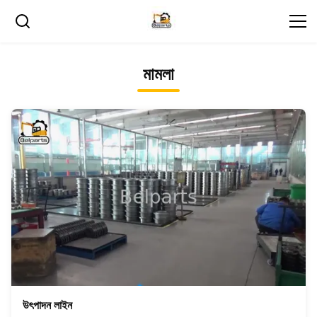
মামলা
উৎপাদন লাইন