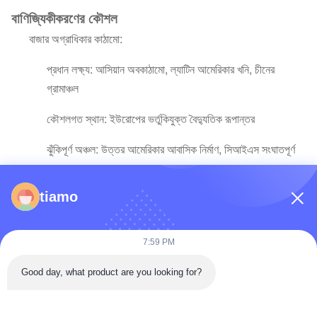
বাণিজ্যিকীকরণের কৌশল
বাজার অগ্রাধিকার কাঠামো:
প্রধান লক্ষ্য: আসিয়ান অবকাঠামো, ল্যাটিন আমেরিকার খনি, চীনের
গ্রামাঞ্চল
কৌশলগত স্থান: ইউরোপের ভর্তুকিযুক্ত বৈদ্যুতিক রূপান্তর
ঝুঁকিপূর্ণ অঞ্চল: উত্তর আমেরিকার আবাসিক নির্মাণ, সিআইএস সংঘাতপূর্ণ
এলাকা
tiamo
পণ্য বিভেদের কৌশল:
উন্নয়নশীল অর্থনীতি: সরঞ্জাম অর্থায়ন বান্ডিল + চরম পরিবেশের কিট
7:59 PM
পরিপক্ক বাজার: বৈদ্যুতিক বহরের জন্য মোট-খরচ-নির্ধারণ ক্যালকুলেটর
Good day, what product are you looking for?
ঝুঁকি হ্রাস পরিকল্পনা: