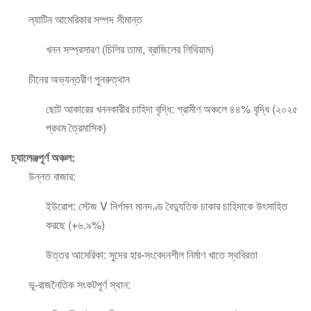
ল্যাটিন আমেরিকার সম্পদ সীমান্ত
খনন সম্প্রসারণ (চিলির তামা, ব্রাজিলের লিথিয়াম)
চীনের অভ্যন্তরীণ পুনরুত্থান
ছোট আকারের খননকারীর চাহিদা বৃদ্ধি: গ্রামীণ অঞ্চলে ৪৪% বৃদ্ধি (২০২৫
প্রথম ত্রৈমাসিক)
চ্যালেঞ্জপূর্ণ অঞ্চল:
উন্নত বাজার:
ইউরোপ: স্টেজ V নির্গমন মানদণ্ড বৈদ্যুতিক চাকার চাহিদাকে উৎসাহিত
করছে (+৬.৯%)
উত্তর আমেরিকা: সুদের হার-সংবেদনশীল নির্মাণ খাতে স্থবিরতা
ভূ-রাজনৈতিক সংকটপূর্ণ স্থান: