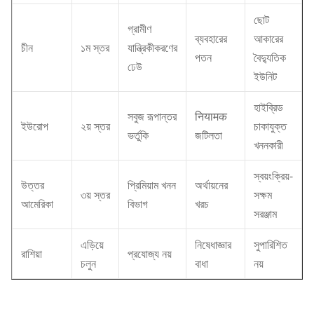
ছোট
গ্রামীণ
ব্যবহারের
আকারের
চীন
১ম স্তর
যান্ত্রিকীকরণের
পতন
বৈদ্যুতিক
ঢেউ
ইউনিট
হাইব্রিড
সবুজ রূপান্তর
नियामक
ইউরোপ
২য় স্তর
চাকাযুক্ত
ভর্তুকি
জটিলতা
খননকারী
স্বয়ংক্রিয়-
উত্তর
প্রিমিয়াম খনন
অর্থায়নের
৩য় স্তর
সক্ষম
আমেরিকা
বিভাগ
খরচ
সরঞ্জাম
এড়িয়ে
নিষেধাজ্ঞার
সুপারিশিত
রাশিয়া
প্রযোজ্য নয়
চলুন
বাধা
নয়