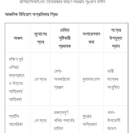
রাশিয়া/সিআইএস: নিষেধাজ্ঞার কারণে সরবরাহ শৃঙ্খলে ফাটল
আঞ্চলিক বিনিয়োগ অগ্রাধিকার গ্রিড
চাহিদা
পণ্যের
সুযোগের
অপারেশনাল
অঞ্চল
সৃষ্টিকারী
উপযুক্ত
স্তর
বাধা
প্রভাবক
স্থান
দক্ষিণ-পূর্ব
এশিয়া/
মেগা-
ভারী
মধ্যপ্রাচ্য
১ম স্তর
অবকাঠামো
মুনাফার চাপ
শুল্কের
ও উত্তর
প্রকল্প
সংযুক্তি
আফ্রিকা/
আফ্রিকা
গুরুত্বপূর্ণ
খনন-
ল্যাটিন
মুদ্রার
১ম স্তর
খনিজ পদার্থের
উপযোগী
আমেরিকা
অস্থিরতা
চাহিদা
মডেল