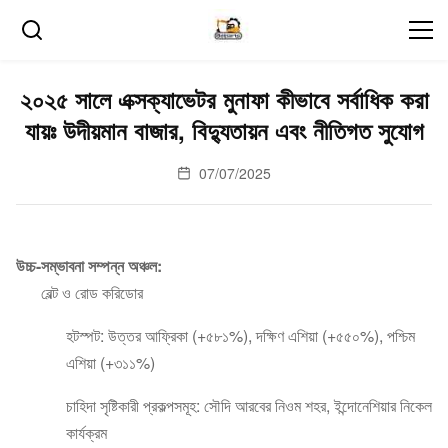
২০২৫ সালে এক্সক্যাভেটর মুনাফা কীভাবে সর্বাধিক করা
যায়ঃ উদীয়মান বাজার, বিদ্যুতায়ন এবং নীতিগত সুযোগ
07/07/2025
উচ্চ-সম্ভাবনা সম্পন্ন অঞ্চল:
বেল্ট ও রোড করিডোর
হটস্পট: উত্তর আফ্রিকা (+৫৮১%), দক্ষিণ এশিয়া (+৫৫০%), পশ্চিম
এশিয়া (+৩১১%)
চাহিদা সৃষ্টিকারী প্রকল্পসমূহ: সৌদি আরবের নিওম শহর, ইন্দোনেশিয়ার নিকেল
কার্যক্রম