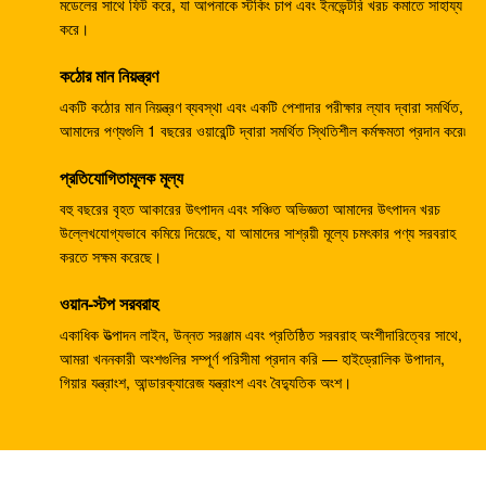
মডেলের সাথে ফিট করে, যা আপনাকে স্টকিং চাপ এবং ইনভেন্টরি খরচ কমাতে সাহায্য
তেল প্রধান পাম্প
করে।
K3V112DTP খননকারী জলবাহী গিয়ার পাম্প DH258-5 DH258-7
কঠোর মান নিয়ন্ত্রণ
খননকারী EX100-1 হাইড্রোলিক পাম্পিং ইউনিট এইচপিভি091
একটি কঠোর মান নিয়ন্ত্রণ ব্যবস্থা এবং একটি পেশাদার পরীক্ষার ল্যাব দ্বারা সমর্থিত,
আমাদের পণ্যগুলি 1 বছরের ওয়ারেন্টি দ্বারা সমর্থিত স্থিতিশীল কর্মক্ষমতা প্রদান করে৷
4206916
প্রতিযোগিতামূলক মূল্য
খননকারীর EX100-5 হাইড্রোলিক গিয়ার পাম্প HPV091 4276918
বহু বছরের বৃহত আকারের উৎপাদন এবং সঞ্চিত অভিজ্ঞতা আমাদের উৎপাদন খরচ
YN10V00013F1 K3V112DTP খননকারী জলবাহী পাম্প
উল্লেখযোগ্যভাবে কমিয়ে দিয়েছে, যা আমাদের সাশ্রয়ী মূল্যে চমৎকার পণ্য সরবরাহ
SK200-6E SK230-6E ফিট করে
করতে সক্ষম করেছে।
SY215-8 K3V112DTP খনক হাইড্রোলিক পিস্টন পাম্প
ওয়ান-স্টপ সরবরাহ
একাধিক উত্পাদন লাইন, উন্নত সরঞ্জাম এবং প্রতিষ্ঠিত সরবরাহ অংশীদারিত্বের সাথে,
4255303 ছোট জলবাহী পিস্টন পাম্প এইচপিভি091DW EX100 এর
আমরা খননকারী অংশগুলির সম্পূর্ণ পরিসীমা প্রদান করি — হাইড্রোলিক উপাদান,
জন্য EX
গিয়ার যন্ত্রাংশ, আন্ডারক্যারেজ যন্ত্রাংশ এবং বৈদ্যুতিক অংশ।
খননকারীর ইসি 55 জেডএক্স 55 হাইড্রোলিক গিয়ার পাম্প, ভিও
14507635 পিস্টন পাম্প যন্ত্রাংশ