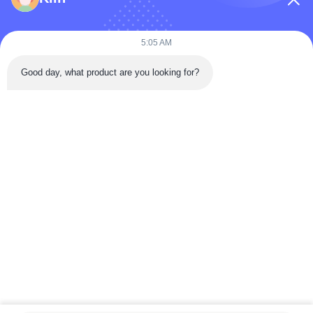
কোম্পানির নাম
5:05 AM
Good day, what product are you looking for?
বার্তা
*
বার্তা পাঠান
বাড়ি
পণ্য
ভিডিও
আমাদের সম্পর্কে
কারখানা ভ্রমণ
মান নিয়ন্ত্রণ
যোগাযোগ করুন
উদ্ধৃতির জন্য আবেদন
খবর