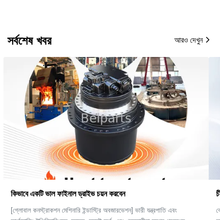
সর্বশেষ খবর
আরও দেখুন
চীনে সেরা হাইড্রোলিক এক্সকাভেটর যন্ত্রাংশ প্রস্তুতকারক।
বেলপার্টস মেশিনারি লিমিটেড একটি শীর্ষস্থানীয় বিশ্বব্যাপী সরবরাহকারী যা উচ্চ-