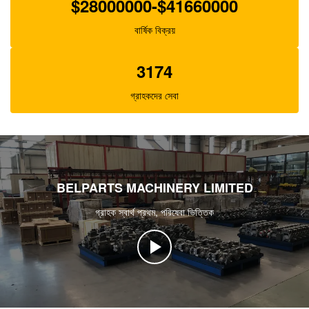
$28000000-$41660000
বার্ষিক বিক্রয়
3174
গ্রাহকদের সেবা
BELPARTS MACHINERY LIMITED
গ্রাহক স্বার্থ প্রথম, পরিষেবা ভিত্তিক