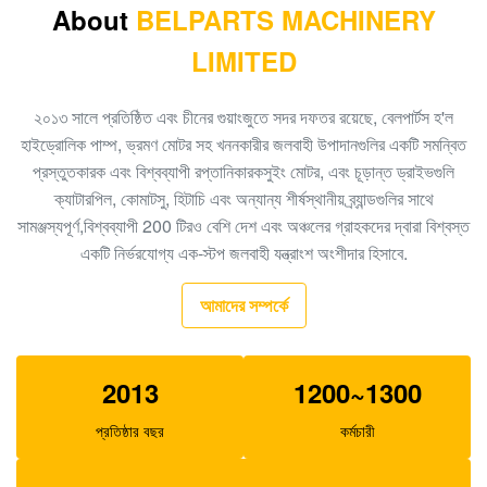
খননকারী EX60-2 এর জন্য A10V43 হাইড্রোলিক গিয়ার পাম্প
About
BELPARTS MACHINERY
4217015
LIMITED
K3V112DTP SK225 SY215-9 খনক হাইড্রোলিক পাম্প
২০১৩ সালে প্রতিষ্ঠিত এবং চীনের গুয়াংজুতে সদর দফতর রয়েছে, বেলপার্টস হ'ল
DH300-7 খনক K5V140DTP পিস্টন তেল পাম্প
হাইড্রোলিক পাম্প, ভ্রমণ মোটর সহ খননকারীর জলবাহী উপাদানগুলির একটি সমন্বিত
খননকারক E330 জলবাহী প্রধান পাম্প A8V0160 1368898
প্রস্তুতকারক এবং বিশ্বব্যাপী রপ্তানিকারকসুইং মোটর, এবং চূড়ান্ত ড্রাইভগুলি
ক্যাটারপিল, কোমাটসু, হিটাচি এবং অন্যান্য শীর্ষস্থানীয় ব্র্যান্ডগুলির সাথে
খননকারক E330C হাইড্রোলিক গিয়ার পাম্প, ছোট সোলার পাম্প
সামঞ্জস্যপূর্ণ,বিশ্বব্যাপী 200 টিরও বেশি দেশ এবং অঞ্চলের গ্রাহকদের দ্বারা বিশ্বস্ত
2042860
একটি নির্ভরযোগ্য এক-স্টপ জলবাহী যন্ত্রাংশ অংশীদার হিসাবে.
খননকারীর EC290C 14549422 হাইড্রোলিক গিয়ার পাম্প
আমাদের সম্পর্কে
SA7220-00530
2013
1200~1300
প্রতিষ্ঠার বছর
কর্মচারী