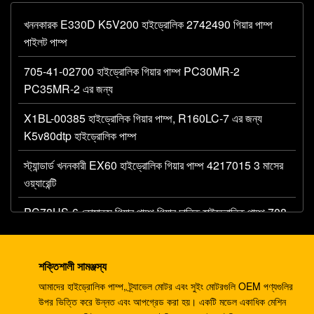
খননকারক E330D K5V200 হাইড্রোলিক 2742490 গিয়ার পাম্প
পাইলট পাম্প
705-41-02700 হাইড্রোলিক গিয়ার পাম্প PC30MR-2
PC35MR-2 এর জন্য
X1BL-00385 হাইড্রোলিক গিয়ার পাম্প, R160LC-7 এর জন্য
K5v80dtp হাইড্রোলিক পাম্প
স্ট্যান্ডার্ড খননকারী EX60 হাইড্রোলিক গিয়ার পাম্প 4217015 3 মাসের
ওয়্যারেন্টি
PC78US-6 কোমাতসু গিয়ার পাম্প গিয়ার চালিত হাইড্রোলিক পাম্প 708-
3T-00120
K3V112DTP 2181-1950D5 হাইড্রোলিক পিস্টন পাম্প R225-
শক্তিশালী সামঞ্জস্য
9T DX225 ফিট করে
আমাদের হাইড্রোলিক পাম্প, ট্র্যাভেল মোটর এবং সুইং মোটরগুলি OEM পণ্যগুলির
উপর ভিত্তি করে উন্নত এবং আপগ্রেড করা হয়। একটি মডেল একাধিক মেশিন
K3V112DTP হাইড্রোলিক পাম্প খনন যন্ত্রাংশ EC210 EC240