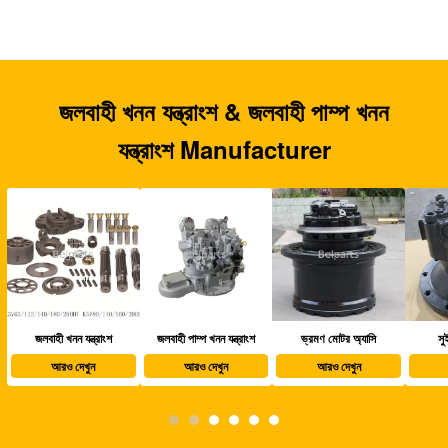
জলবাহী খনন যন্ত্রাংশ & জলবাহী পাম্প খনন
যন্ত্রাংশ Manufacturer
জলবাহী পাম্প খনন যন্ত্রাংশ
ভ্রমণ মোটর অ্যাসি
সুইং মোটর অ্যাসি
খননক
আরও দেখুন
আরও দেখুন
আরও দেখুন