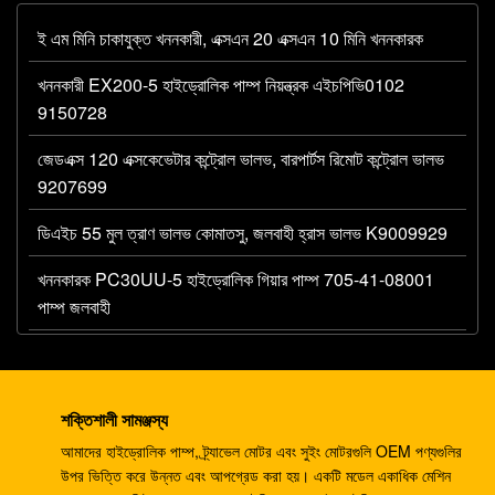
ই এম মিনি চাকাযুক্ত খননকারী, এক্সএন 20 এক্সএন 10 মিনি খননকারক
খননকারী EX200-5 হাইড্রোলিক পাম্প নিয়ন্ত্রক এইচপিভি0102
9150728
জেডএক্স 120 এক্সকেভেটার কন্ট্রোল ভালভ, বারপার্টস রিমোট কন্ট্রোল ভালভ
9207699
ডিএইচ 55 মুল ত্রাণ ভালভ কোমাতসু, জলবাহী হ্রাস ভালভ K9009929
খননকারক PC30UU-5 হাইড্রোলিক গিয়ার পাম্প 705-41-08001
পাম্প জলবাহী
টিএম 22 এমবিইবি 0167 ট্র্যাভেল মোটর অ্যাসি ডিএইচ 150 পিসি 30
এসকে 0130 খননকারীর জন্য
শক্তিশালী সামঞ্জস্য
খননকারী এমএজি-85vp-1800 E312 R110-7 এ টিএম 22 সি
আমাদের হাইড্রোলিক পাম্প, ট্র্যাভেল মোটর এবং সুইং মোটরগুলি OEM পণ্যগুলির
ফাইনাল ড্রাইভ
উপর ভিত্তি করে উন্নত এবং আপগ্রেড করা হয়। একটি মডেল একাধিক মেশিন