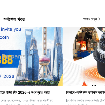
সর্বশেষ খবর
আরও দেখুন
কিভাবে একটি ভাল ফাইনাল ড্রাইভ চয়ন করবেন
[গ্লোবাল কনস্ট্রাকশন মেশিনারি ইন্ডাস্ট্রি অবজারভেশন] ভারী যন্ত্রপাতি এবং