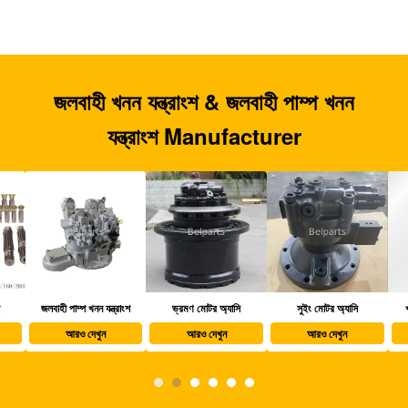
জলবাহী খনন যন্ত্রাংশ & জলবাহী পাম্প খনন
যন্ত্রাংশ Manufacturer
জলবাহী পাম্প খনন যন্ত্রাংশ
ভ্রমণ মোটর অ্যাসি
সুইং মোটর অ্যাসি
খননক
আরও দেখুন
আরও দেখুন
আরও দেখুন