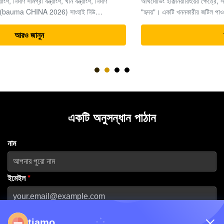
আর্থমোভিং ইঞ্জিনিয়ারিংয়ের ক্ষেত্রে, সময়ই অর্থ, এবং খননকারীরা সমগ্র প্রকল্পের
"হৃদয়"। একটি খননকারীর জটিল পাওয়ার সিস্টেমের মধ্যে, চূড়ান্ত ড্রাইভ (ট্রাভেল
মোটর এবং রিডিউসার অ্যাসেম্বলি) উচ্চ-চাপের জলবাহী শক্তিকে যান্ত্রিক চা...
আরও জানুন
একটি অনুসন্ধান পাঠান
নাম
ইমেইল
*
ফোন নম্বর
tiamo