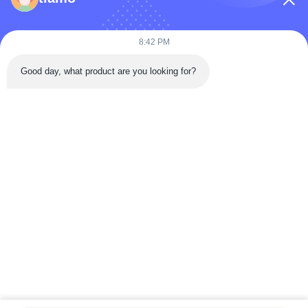
কোম্পানির নাম
8:42 PM
Good day, what product are you looking for?
বার্তা
*
বার্তা পাঠান
বাড়ি
পণ্য
ভিডিও
আমাদের সম্পর্কে
কারখানা ভ্রমণ
মান নিয়ন্ত্রণ
যোগাযোগ করুন
উদ্ধৃতির জন্য আবেদন
খবর