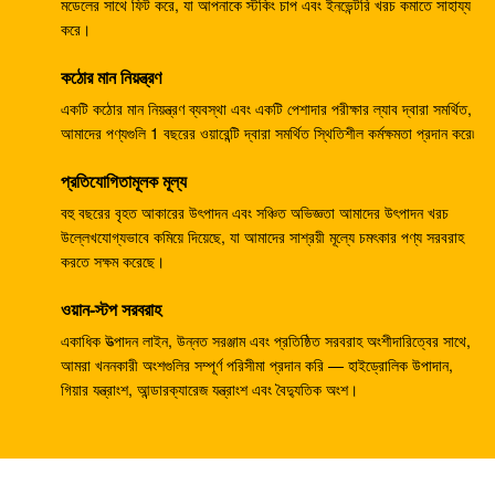
K3v112 হাইড্রোলিক পাম্প, SK230-6 SK250-6 খননকারী পাইলট
মডেলের সাথে ফিট করে, যা আপনাকে স্টকিং চাপ এবং ইনভেন্টরি খরচ কমাতে সাহায্য
করে।
পাম্প YN10V00014F1
কঠোর মান নিয়ন্ত্রণ
টিএম 35VL YN15V00007F1 ট্র্যাভেল মোটর অ্যাসি SK200-6
এসকে ২০০-৩ এর জন্য
একটি কঠোর মান নিয়ন্ত্রণ ব্যবস্থা এবং একটি পেশাদার পরীক্ষার ল্যাব দ্বারা সমর্থিত,
আমাদের পণ্যগুলি 1 বছরের ওয়ারেন্টি দ্বারা সমর্থিত স্থিতিশীল কর্মক্ষমতা প্রদান করে৷
TM35VL মোটর ড্রাইভ বিধানসভা PC200-5 / 6/7/8 PC220-5 /
প্রতিযোগিতামূলক মূল্য
6/7 কোমাটসু ট্র্যাভেল মোটর
বহু বছরের বৃহত আকারের উৎপাদন এবং সঞ্চিত অভিজ্ঞতা আমাদের উৎপাদন খরচ
TM40 ট্র্যাভেল মোটর অ্যাসি
উল্লেখযোগ্যভাবে কমিয়ে দিয়েছে, যা আমাদের সাশ্রয়ী মূল্যে চমৎকার পণ্য সরবরাহ
করতে সক্ষম করেছে।
ডিএনবি 50 ট্র্যাভেল মোটর অ্যাসি, আর 290LC-7 R300-7 DX300-
7 এর জন্য টিএম 60 ফাইনাল গিয়ার ড্রাইভ
ওয়ান-স্টপ সরবরাহ
একাধিক উত্পাদন লাইন, উন্নত সরঞ্জাম এবং প্রতিষ্ঠিত সরবরাহ অংশীদারিত্বের সাথে,
Tm70 হাইড্রোলিক ফাইনাল ড্রাইভ মোটর EC330 EC360 DX340
আমরা খননকারী অংশগুলির সম্পূর্ণ পরিসীমা প্রদান করি — হাইড্রোলিক উপাদান,
DX375 R375 R360
গিয়ার যন্ত্রাংশ, আন্ডারক্যারেজ যন্ত্রাংশ এবং বৈদ্যুতিক অংশ।
ZX200-3 / 5G ZX210-3 / 5G হিটাচি খননকারী ফাইনাল ড্রাইভ
এইচএমজিএফ 40 এফএ