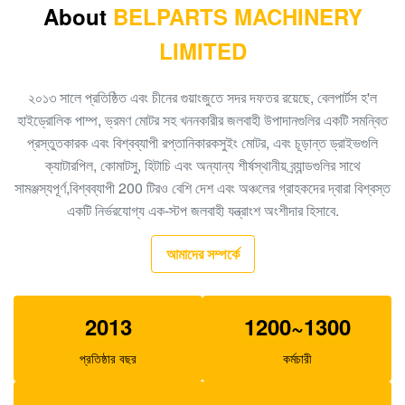
এইচএমজিএফ 36 ট্র্যাভেল মোটর অ্যাসি, ফাইনাল ড্রাইভ গিয়ার জেডএক্স
About
BELPARTS MACHINERY
200-6 জেডএক্স 200-1
LIMITED
9181678 ট্র্যাভেল মোটর অ্যাসি, এক্সক্যাভেটর ফাইনাল ড্রাইভ ZX230
ZX240 EX200-5
২০১৩ সালে প্রতিষ্ঠিত এবং চীনের গুয়াংজুতে সদর দফতর রয়েছে, বেলপার্টস হ'ল
হাইড্রোলিক পাম্প, ভ্রমণ মোটর সহ খননকারীর জলবাহী উপাদানগুলির একটি সমন্বিত
9218031 এইচপিভি 116 হাইড্রোলিক পাইলট পাম্প, জেডএক্স 330
প্রস্তুতকারক এবং বিশ্বব্যাপী রপ্তানিকারকসুইং মোটর, এবং চূড়ান্ত ড্রাইভগুলি
খননকারীর জন্য এইচপিভি 0145 হাইড্রোলিক পাম্প
ক্যাটারপিল, কোমাটসু, হিটাচি এবং অন্যান্য শীর্ষস্থানীয় ব্র্যান্ডগুলির সাথে
9190294 হাইড্রোলিক ফাইনাল ড্রাইভ ZX240-3 ZX240-5
সামঞ্জস্যপূর্ণ,বিশ্বব্যাপী 200 টিরও বেশি দেশ এবং অঞ্চলের গ্রাহকদের দ্বারা বিশ্বস্ত
ZX250-3 ZX250-5
একটি নির্ভরযোগ্য এক-স্টপ জলবাহী যন্ত্রাংশ অংশীদার হিসাবে.
150 কেজি আর 140 এলসি -9 এস আর 150-9 হুন্ডাই ফাইনাল ড্রাইভ
আমাদের সম্পর্কে
31 কি 4-40030
খননকারক K3V63DT হাইড্রোলিক পাম্প DH150-7 XE135 তেল
2013
1200~1300
প্রধান পাম্প
প্রতিষ্ঠার বছর
কর্মচারী