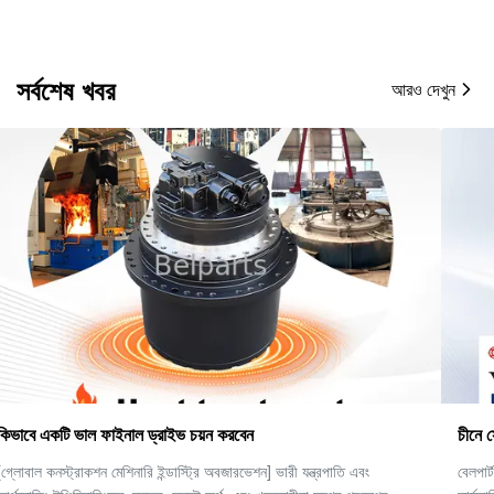
সর্বশেষ খবর
আরও দেখুন
চীনে সেরা হাইড্রোলিক এক্সকাভেটর যন্ত্রাংশ প্রস্তুতকারক।
বেলপার্টস মেশিনারি লিমিটেড একটি শীর্ষস্থানীয় বিশ্বব্যাপী সরবরাহকারী যা উচ্চ-