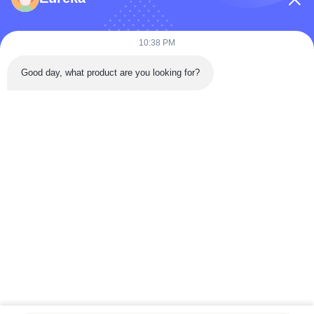
কোম্পানির নাম
10:38 PM
Good day, what product are you looking for?
বার্তা
*
বার্তা পাঠান
বাড়ি
পণ্য
ভিডিও
আমাদের সম্পর্কে
কারখানা ভ্রমণ
মান নিয়ন্ত্রণ
যোগাযোগ করুন
উদ্ধৃতির জন্য আবেদন
খবর