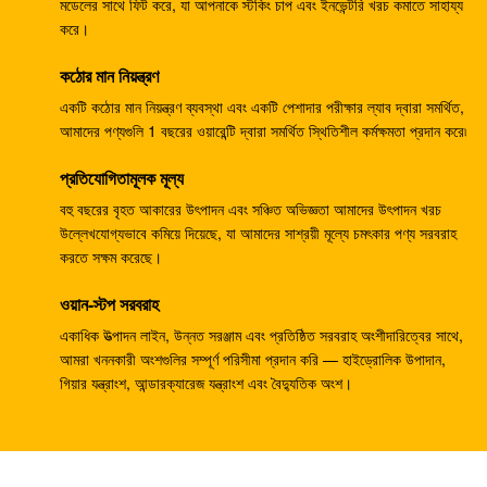
133-6907 জলবাহী র‌্যাম পাম্প, খননকারক E330B E345 এর জন্য
মডেলের সাথে ফিট করে, যা আপনাকে স্টকিং চাপ এবং ইনভেন্টরি খরচ কমাতে সাহায্য
করে।
জলবাহী পাম্প
কঠোর মান নিয়ন্ত্রণ
খননকারী জলবাহী প্রধান পাম্প DH370-9 370-9 গিয়ার পাম্প
DH370-7 370-7 K9005449 পাইলট পাম্প
একটি কঠোর মান নিয়ন্ত্রণ ব্যবস্থা এবং একটি পেশাদার পরীক্ষার ল্যাব দ্বারা সমর্থিত,
আমাদের পণ্যগুলি 1 বছরের ওয়ারেন্টি দ্বারা সমর্থিত স্থিতিশীল কর্মক্ষমতা প্রদান করে৷
খননকারী SH265 SH260 ​​ভ্রমণ গিয়ারবক্স E110B 995351
প্রতিযোগিতামূলক মূল্য
গিয়ারবক্স হ্রাস
বহু বছরের বৃহত আকারের উৎপাদন এবং সঞ্চিত অভিজ্ঞতা আমাদের উৎপাদন খরচ
খননকারী PSVD2-17E জলবাহী র্যাম পাম্প PSVD2 EC35
উল্লেখযোগ্যভাবে কমিয়ে দিয়েছে, যা আমাদের সাশ্রয়ী মূল্যে চমৎকার পণ্য সরবরাহ
VOE11806089 গিয়ার পাম্প
করতে সক্ষম করেছে।
খননকারক E312V1 E312V2 ভ্রমণ হ্রাস 1107079 1107080
ওয়ান-স্টপ সরবরাহ
ভ্রমণ গিয়ারবক্স
একাধিক উত্পাদন লাইন, উন্নত সরঞ্জাম এবং প্রতিষ্ঠিত সরবরাহ অংশীদারিত্বের সাথে,
আমরা খননকারী অংশগুলির সম্পূর্ণ পরিসীমা প্রদান করি — হাইড্রোলিক উপাদান,
খননকারক K1011413A ট্র্যাভেল গিয়ারবক্স DH258-7 DX260
গিয়ার যন্ত্রাংশ, আন্ডারক্যারেজ যন্ত্রাংশ এবং বৈদ্যুতিক অংশ।
DH255-5 DX255LC
খননকারী R110-7 ভ্রমণ হ্রাস XJDG-00001 31N3-40040
ট্র্যাভেল গিয়ারবক্স