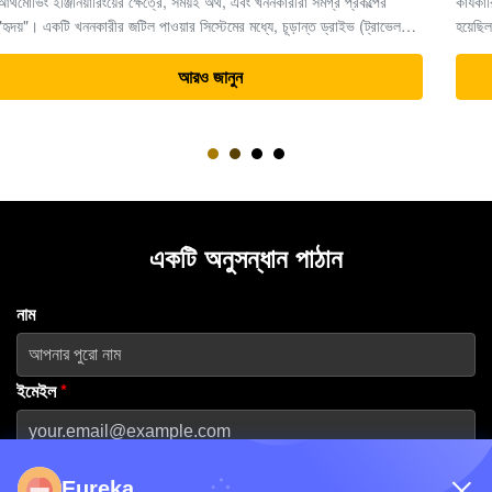
কার্যকারিতা হাইড্রোলিক খননকারীর অংশগুলিতে বিশেষজ্ঞ। ২০১৩ সালে প্রতিষ্ঠিত
হয়েছিল এবং গুয়াংজুতে প্রধান মেশিন হাবের সদর দফতর রয়েছে,কোম্পানিটি বিশ্বব্যাপী
ভারী সরঞ্জাম সমাধানের জন্য একটি নির্ভরযোগ্য অংশীদার হিসাবে তার খ্যাতি ...
আরও জানুন
একটি অনুসন্ধান পাঠান
নাম
ইমেইল
*
ফোন নম্বর
Eureka