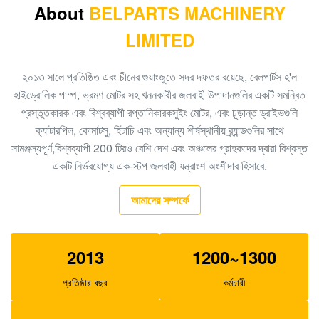
About
BELPARTS MACHINERY
খননকারী পাইলট পাম্প PC40-6 রাম পাম্প PC40 705-41-08010
LIMITED
জলবাহী গিয়ার পাম্প
খনন গিয়ার পাম্প EC480D EC360 জলবাহী SA7220-00510
২০১৩ সালে প্রতিষ্ঠিত এবং চীনের গুয়াংজুতে সদর দফতর রয়েছে, বেলপার্টস হ'ল
প্রধান পাম্প
হাইড্রোলিক পাম্প, ভ্রমণ মোটর সহ খননকারীর জলবাহী উপাদানগুলির একটি সমন্বিত
প্রস্তুতকারক এবং বিশ্বব্যাপী রপ্তানিকারকসুইং মোটর, এবং চূড়ান্ত ড্রাইভগুলি
খননকারীর EC140B XCM150 ভ্রমণ গিয়ারবক্স MBEB170
ক্যাটারপিল, কোমাটসু, হিটাচি এবং অন্যান্য শীর্ষস্থানীয় ব্র্যান্ডগুলির সাথে
VOE14573820 ভ্রমণ হ্রাস
সামঞ্জস্যপূর্ণ,বিশ্বব্যাপী 200 টিরও বেশি দেশ এবং অঞ্চলের গ্রাহকদের দ্বারা বিশ্বস্ত
খননকারীর EC460 পাইলট পাম্প হাইড্রোলিক গিয়ার পাম্প SA8230-
একটি নির্ভরযোগ্য এক-স্টপ জলবাহী যন্ত্রাংশ অংশীদার হিসাবে.
08830 র‌্যাম পাম্প
আমাদের সম্পর্কে
খননকারক SK140-8 SK140SR ট্র্যাভেল গিয়ারবক্স
YY15V00035F1
2013
1200~1300
বেলপার্টস এসবিএস 140 খননকারী পাইলট পাম্প E325C E324 200-
3343 এর জন্য
প্রতিষ্ঠার বছর
কর্মচারী