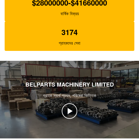
$28000000-$41660000
বার্ষিক বিক্রয়
3174
গ্রাহকদের সেবা
BELPARTS MACHINERY LIMITED
গ্রাহক স্বার্থ প্রথম, পরিষেবা ভিত্তিক