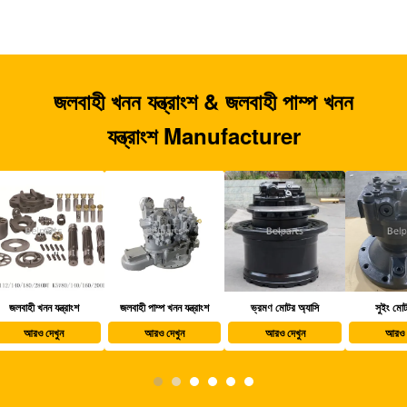
জলবাহী খনন যন্ত্রাংশ & জলবাহী পাম্প খনন
যন্ত্রাংশ Manufacturer
জলবাহী পাম্প খনন যন্ত্রাংশ
ভ্রমণ মোটর অ্যাসি
সুইং মোটর অ্যাসি
খননক
আরও দেখুন
আরও দেখুন
আরও দেখুন