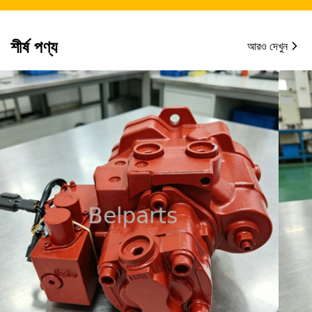
শীর্ষ পণ্য
আরও দেখুন