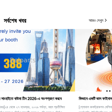
সর্বশেষ খবর
আরও দেখুন
কিভাবে একটি ভাল ফাইনাল ড্রাইভ চয়ন করবেন
[গ্লোবাল কনস্ট্রাকশন মেশিনারি ইন্ডাস্ট্রি অবজারভেশন] ভারী যন্ত্রপাতি এবং