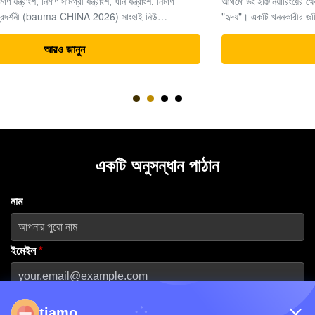
আর্থমোভিং ইঞ্জিনিয়ারিংয়ের ক্ষেত্রে, সময়ই অর্থ, এবং খননকারীরা সমগ্র প্রকল্পের
"হৃদয়"। একটি খননকারীর জটিল পাওয়ার সিস্টেমের মধ্যে, চূড়ান্ত ড্রাইভ (ট্রাভেল
মোটর এবং রিডিউসার অ্যাসেম্বলি) উচ্চ-চাপের জলবাহী শক্তিকে যান্ত্রিক চা...
আরও জানুন
একটি অনুসন্ধান পাঠান
নাম
ইমেইল
*
ফোন নম্বর
tiamo