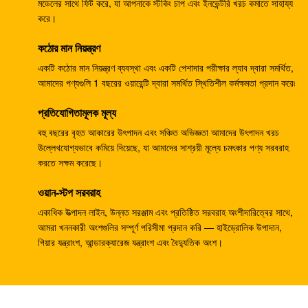
HPV55 এক্সক্যাভারের যন্ত্রাংশ PC120-3 PC120-5 গিয়ার পাম্প
মডেলের সাথে ফিট করে, যা আপনাকে স্টকিং চাপ এবং ইনভেন্টরি খরচ কমাতে সাহায্য
করে।
পাইলট পাম্প 708-23-04014 কমাতসুর জন্য
কঠোর মান নিয়ন্ত্রণ
ZX330-3 ZX330-5G ZX450 খনন নিয়ন্ত্রণ নিয়ন্ত্রণ ভালভ
4625137 YA00000734
একটি কঠোর মান নিয়ন্ত্রণ ব্যবস্থা এবং একটি পেশাদার পরীক্ষার ল্যাব দ্বারা সমর্থিত,
আমাদের পণ্যগুলি 1 বছরের ওয়ারেন্টি দ্বারা সমর্থিত স্থিতিশীল কর্মক্ষমতা প্রদান করে৷
খননকারীর PC40MR-2 হাইড্রোলিক মেইন কন্ট্রোল ভালভ 1001-
প্রতিযোগিতামূলক মূল্য
5500
বহু বছরের বৃহত আকারের উৎপাদন এবং সঞ্চিত অভিজ্ঞতা আমাদের উৎপাদন খরচ
জেডএক্স 300 এর জন্য এইচপিভি 145 জি প্রেসার পাম্প নিয়ন্ত্রক
উল্লেখযোগ্যভাবে কমিয়ে দিয়েছে, যা আমাদের সাশ্রয়ী মূল্যে চমৎকার পণ্য সরবরাহ
9195243
করতে সক্ষম করেছে।
বেলপার্টস জেডএক্স 200 এইচপিভি0102 হাইড্রোলিক পাম্প নিয়ন্ত্রক
ওয়ান-স্টপ সরবরাহ
9181608
একাধিক উত্পাদন লাইন, উন্নত সরঞ্জাম এবং প্রতিষ্ঠিত সরবরাহ অংশীদারিত্বের সাথে,
আমরা খননকারী অংশগুলির সম্পূর্ণ পরিসীমা প্রদান করি — হাইড্রোলিক উপাদান,
খননকারী E304CR সুইং মোটর অ্যাসি E304 হাইড্রোলিক সুইং হ্রাস
গিয়ার যন্ত্রাংশ, আন্ডারক্যারেজ যন্ত্রাংশ এবং বৈদ্যুতিক অংশ।
হ্রাস অ্যাসি
210 কেজি এসকে 250 এক্সকেভেটার কন্ট্রোল ভালভ বি 44014 বি
কেএমএক্স 15 ওয়াইড D