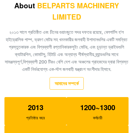
About
BELPARTS MACHINERY
550 কেজি ইসি 460 হাইড্রোলিক কন্ট্রোল ভালভ অ্যাসেম্বলি
LIMITED
14699704
হিটাচি খননকারীর EX300-2 HPV145 হাইড্রোলিক পাম্প নিয়ন্ত্রক
২০১৩ সালে প্রতিষ্ঠিত এবং চীনের গুয়াংজুতে সদর দফতর রয়েছে, বেলপার্টস হ'ল
9122781
হাইড্রোলিক পাম্প, ভ্রমণ মোটর সহ খননকারীর জলবাহী উপাদানগুলির একটি সমন্বিত
প্রস্তুতকারক এবং বিশ্বব্যাপী রপ্তানিকারকসুইং মোটর, এবং চূড়ান্ত ড্রাইভগুলি
হিটাচি খননকারী EX200 HPV116 রেগুলেটর স্পেয়ার পার্টস
ক্যাটারপিল, কোমাটসু, হিটাচি এবং অন্যান্য শীর্ষস্থানীয় ব্র্যান্ডগুলির সাথে
19070528
সামঞ্জস্যপূর্ণ,বিশ্বব্যাপী 200 টিরও বেশি দেশ এবং অঞ্চলের গ্রাহকদের দ্বারা বিশ্বস্ত
K3V63DT হাইড্রোলিক পাম্প নিয়ন্ত্রক, E312 খননকারী জলবাহী পাম্প
একটি নির্ভরযোগ্য এক-স্টপ জলবাহী যন্ত্রাংশ অংশীদার হিসাবে.
যন্ত্রাংশ SA8230-09140
আমাদের সম্পর্কে
খননকারী R360 K3V180DT জলবাহী পাম্প যন্ত্রাংশ এক্সজেবিএন
-00590 পাম্প নিয়ন্ত্রক
2013
1200~1300
E320C এক্সকাভেটরের জন্য SBS120 হাইড্রোলিক পাম্প অ্যাসে
1262016
প্রতিষ্ঠার বছর
কর্মচারী