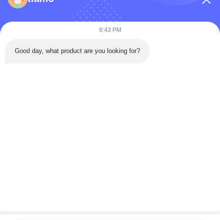
কোম্পানির নাম
8:43 PM
Good day, what product are you looking for?
বার্তা
*
বার্তা পাঠান
বাড়ি
পণ্য
ভিডিও
আমাদের সম্পর্কে
কারখানা ভ্রমণ
মান নিয়ন্ত্রণ
যোগাযোগ করুন
উদ্ধৃতির জন্য আবেদন
খবর