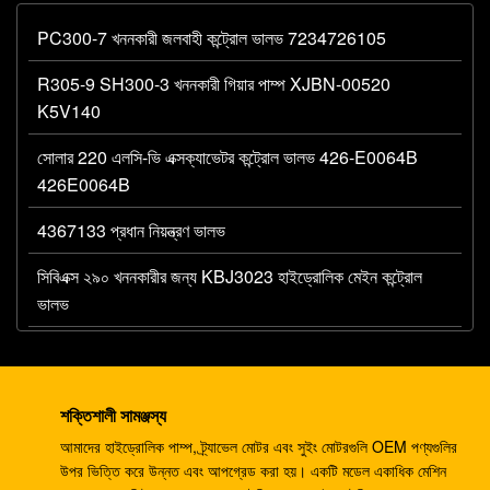
PC300-7 খননকারী জলবাহী কন্ট্রোল ভালভ 7234726105
R305-9 SH300-3 খননকারী গিয়ার পাম্প XJBN-00520
K5V140
সোলার 220 এলসি-ভি এক্সক্যাভেটর কন্ট্রোল ভালভ 426-E0064B
426E0064B
4367133 প্রধান নিয়ন্ত্রণ ভালভ
সিবিএক্স ২৯০ খননকারীর জন্য KBJ3023 হাইড্রোলিক মেইন কন্ট্রোল
ভালভ
R290LC-7 R305LC-7 খননকারী নিয়ন্ত্রণ নিয়ন্ত্রণ ভালভ 31N8-
10110 এমসিভি
শক্তিশালী সামঞ্জস্য
708-1W-00042 খননকারীর PC60 7 PC75 জন্য হাইড্রোলিক
আমাদের হাইড্রোলিক পাম্প, ট্র্যাভেল মোটর এবং সুইং মোটরগুলি OEM পণ্যগুলির
গিয়ার পাম্প
উপর ভিত্তি করে উন্নত এবং আপগ্রেড করা হয়। একটি মডেল একাধিক মেশিন