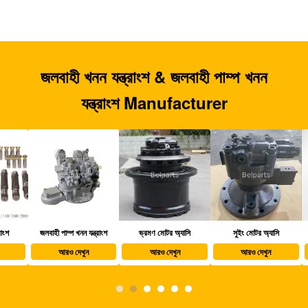
জলবাহী খনন যন্ত্রাংশ & জলবাহী পাম্প খনন
যন্ত্রাংশ Manufacturer
জলবাহী পাম্প খনন যন্ত্রাংশ
ভ্রমণ মোটর অ্যাসি
সুইং মোটর অ্যাসি
খননক
আরও দেখুন
আরও দেখুন
আরও দেখুন