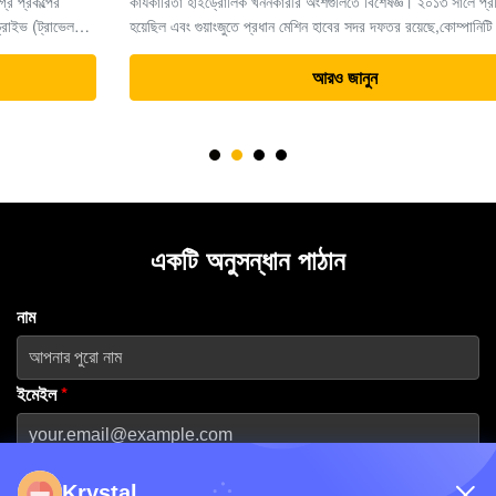
কার্যকারিতা হাইড্রোলিক খননকারীর অংশগুলিতে বিশেষজ্ঞ। ২০১৩ সালে প্রতিষ্ঠিত
হয়েছিল এবং গুয়াংজুতে প্রধান মেশিন হাবের সদর দফতর রয়েছে,কোম্পানিটি বিশ্বব্যাপী
ভারী সরঞ্জাম সমাধানের জন্য একটি নির্ভরযোগ্য অংশীদার হিসাবে তার খ্যাতি ...
আরও জানুন
একটি অনুসন্ধান পাঠান
নাম
ইমেইল
*
ফোন নম্বর
Krystal