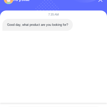
কোম্পানির নাম
7:35 AM
Good day, what product are you looking for?
বার্তা
*
বার্তা পাঠান
বাড়ি
পণ্য
ভিডিও
আমাদের সম্পর্কে
কারখানা ভ্রমণ
মান নিয়ন্ত্রণ
যোগাযোগ করুন
উদ্ধৃতির জন্য আবেদন
খবর