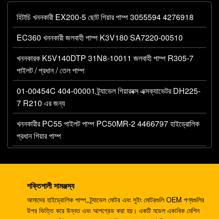
হিটাচি খননকারী EX200-5 ছোট গিয়ার পাম্প 3055594 4276918
EC360 খননকারী জলবাহী পাম্প K3V180 SA7220-00510
খননকারক K5V140DTP 31N8-10011 জলবাহী পাম্প R305-7
পাইলট / প্রধান / তেল পাম্প
01-00454C 404-00001 ট্র্যাভেল গিয়ারবক্স এক্সক্যাভেটর DH225-
7 R210 এর জন্য
খননকারীর PC55 পাইলট পাম্প PC50MR-2 4466797 হাইড্রোলিক
প্রধান গিয়ার পাম্প
খননকারী 330C A8V0200 পাইলট পাম্প E330C জলবাহী E345B
274-2491 345 রাম পাম্প DH420
শক্তিশালী সামঞ্জস্য
খননকারী ডিএইচ 220-5 ডিএইচ 220-7 ট্র্যাভেল গিয়ারবক্স EC210
আমাদের হাইড্রোলিক পাম্প, ট্র্যাভেল মোটর এবং সুইং মোটরগুলি OEM পণ্যগুলির
SANY235 S220LC-5
উপর ভিত্তি করে উন্নত এবং আপগ্রেড করা হয়। একটি মডেল একাধিক মেশিন