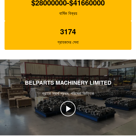
$28000000-$41660000
বার্ষিক বিক্রয়
3174
গ্রাহকদের সেবা
BELPARTS MACHINERY LIMITED
গ্রাহক স্বার্থ প্রথম, পরিষেবা ভিত্তিক