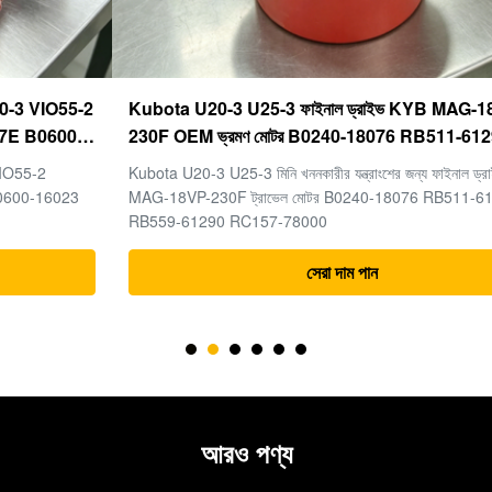
Kubota U20-3 U25-3 ফাইনাল ড্রাইভ KYB MAG-18VP-
230F OEM ভ্রমণ মোটর B0240-18076 RB511-61290
RB559-61290 RC157-78000 মিনি খননকারীর যন্ত্রাংশের জন্য
Kubota U20-3 U25-3 মিনি খননকারীর যন্ত্রাংশের জন্য ফাইনাল ড্রাইভ KYB
MAG-18VP-230F ট্রাভেল মোটর B0240-18076 RB511-61290
RB559-61290 RC157-78000
সেরা দাম পান
আরও পণ্য