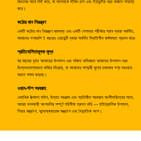
133-6907 জলবাহী র‌্যাম পাম্প, খননকারক E330B E345 এর জন্য
মডেলের সাথে ফিট করে, যা আপনাকে স্টকিং চাপ এবং ইনভেন্টরি খরচ কমাতে সাহায্য
করে।
জলবাহী পাম্প
কঠোর মান নিয়ন্ত্রণ
খননকারী জলবাহী প্রধান পাম্প DH370-9 370-9 গিয়ার পাম্প
DH370-7 370-7 K9005449 পাইলট পাম্প
একটি কঠোর মান নিয়ন্ত্রণ ব্যবস্থা এবং একটি পেশাদার পরীক্ষার ল্যাব দ্বারা সমর্থিত,
আমাদের পণ্যগুলি 1 বছরের ওয়ারেন্টি দ্বারা সমর্থিত স্থিতিশীল কর্মক্ষমতা প্রদান করে৷
খননকারী SH265 SH260 ​​ভ্রমণ গিয়ারবক্স E110B 995351
প্রতিযোগিতামূলক মূল্য
গিয়ারবক্স হ্রাস
বহু বছরের বৃহত আকারের উৎপাদন এবং সঞ্চিত অভিজ্ঞতা আমাদের উৎপাদন খরচ
খননকারী PSVD2-17E জলবাহী র্যাম পাম্প PSVD2 EC35
উল্লেখযোগ্যভাবে কমিয়ে দিয়েছে, যা আমাদের সাশ্রয়ী মূল্যে চমৎকার পণ্য সরবরাহ
VOE11806089 গিয়ার পাম্প
করতে সক্ষম করেছে।
খননকারক E312V1 E312V2 ভ্রমণ হ্রাস 1107079 1107080
ওয়ান-স্টপ সরবরাহ
ভ্রমণ গিয়ারবক্স
একাধিক উত্পাদন লাইন, উন্নত সরঞ্জাম এবং প্রতিষ্ঠিত সরবরাহ অংশীদারিত্বের সাথে,
আমরা খননকারী অংশগুলির সম্পূর্ণ পরিসীমা প্রদান করি — হাইড্রোলিক উপাদান,
খননকারক K1011413A ট্র্যাভেল গিয়ারবক্স DH258-7 DX260
গিয়ার যন্ত্রাংশ, আন্ডারক্যারেজ যন্ত্রাংশ এবং বৈদ্যুতিক অংশ।
DH255-5 DX255LC
খননকারী R110-7 ভ্রমণ হ্রাস XJDG-00001 31N3-40040
ট্র্যাভেল গিয়ারবক্স