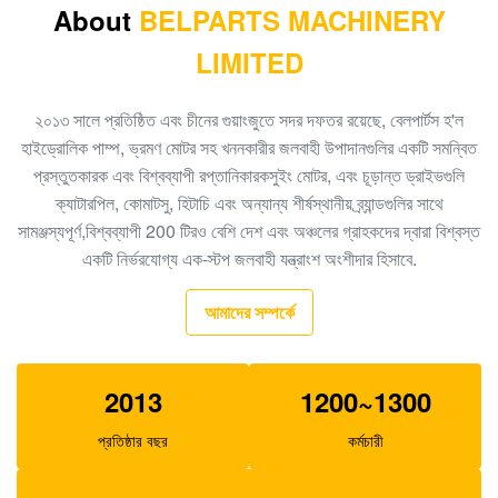
About
BELPARTS MACHINERY
খননকারী পাইলট পাম্প PC40-6 রাম পাম্প PC40 705-41-08010
LIMITED
জলবাহী গিয়ার পাম্প
খনন গিয়ার পাম্প EC480D EC360 জলবাহী SA7220-00510
২০১৩ সালে প্রতিষ্ঠিত এবং চীনের গুয়াংজুতে সদর দফতর রয়েছে, বেলপার্টস হ'ল
প্রধান পাম্প
হাইড্রোলিক পাম্প, ভ্রমণ মোটর সহ খননকারীর জলবাহী উপাদানগুলির একটি সমন্বিত
প্রস্তুতকারক এবং বিশ্বব্যাপী রপ্তানিকারকসুইং মোটর, এবং চূড়ান্ত ড্রাইভগুলি
খননকারীর EC140B XCM150 ভ্রমণ গিয়ারবক্স MBEB170
ক্যাটারপিল, কোমাটসু, হিটাচি এবং অন্যান্য শীর্ষস্থানীয় ব্র্যান্ডগুলির সাথে
VOE14573820 ভ্রমণ হ্রাস
সামঞ্জস্যপূর্ণ,বিশ্বব্যাপী 200 টিরও বেশি দেশ এবং অঞ্চলের গ্রাহকদের দ্বারা বিশ্বস্ত
খননকারীর EC460 পাইলট পাম্প হাইড্রোলিক গিয়ার পাম্প SA8230-
একটি নির্ভরযোগ্য এক-স্টপ জলবাহী যন্ত্রাংশ অংশীদার হিসাবে.
08830 র‌্যাম পাম্প
আমাদের সম্পর্কে
খননকারক SK140-8 SK140SR ট্র্যাভেল গিয়ারবক্স
YY15V00035F1
2013
1200~1300
বেলপার্টস এসবিএস 140 খননকারী পাইলট পাম্প E325C E324 200-
3343 এর জন্য
প্রতিষ্ঠার বছর
কর্মচারী