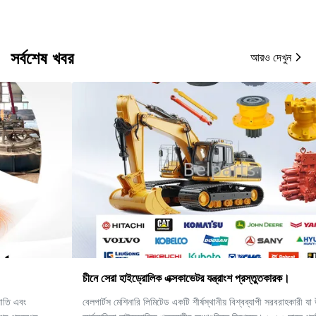
সর্বশেষ খবর
আরও দেখুন
চীনে সেরা হাইড্রোলিক এক্সকাভেটর যন্ত্রাংশ প্রস্তুতকারক।
বেলপার্টস মেশিনারি লিমিটেড একটি শীর্ষস্থানীয় বিশ্বব্যাপী সরবরাহকারী যা উচ্চ-