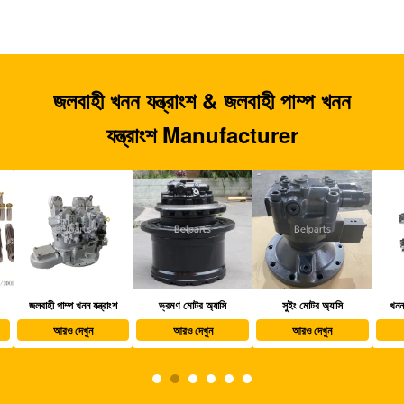
জলবাহী খনন যন্ত্রাংশ & জলবাহী পাম্প খনন
যন্ত্রাংশ Manufacturer
জলবাহী পাম্প খনন যন্ত্রাংশ
ভ্রমণ মোটর অ্যাসি
সুইং মোটর অ্যাসি
খননক
আরও দেখুন
আরও দেখুন
আরও দেখুন