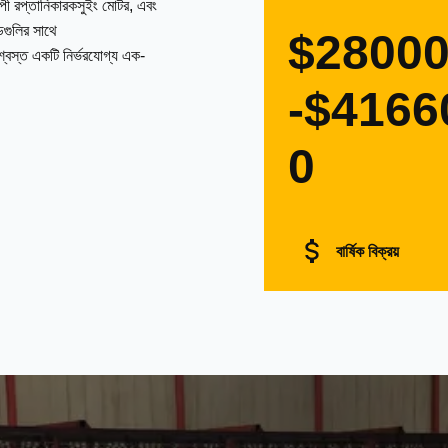
াপী রপ্তানিকারকসুইং মোটর, এবং
ন্ডগুলির সাথে
$2800
বিশ্বস্ত একটি নির্ভরযোগ্য এক-
-$4166
0
বার্ষিক বিক্রয়