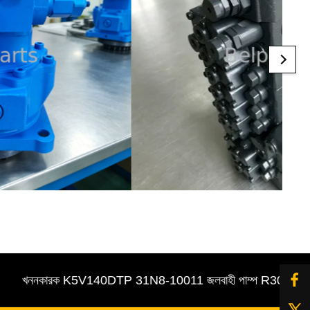
খননকারক K5V140DTP 31N8-10011 জলবাহী পাম্প R305-7 পাইলট / প্র