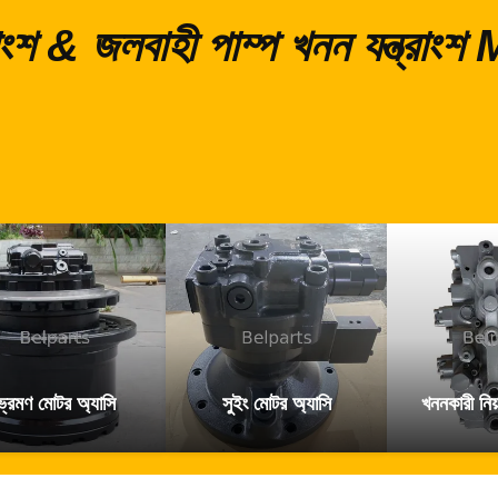
্রাংশ & জলবাহী পাম্প খনন যন্ত্র
ভ্রমণ মোটর অ্যাসি
সুইং মোটর অ্যাসি
খননকারী নিয়