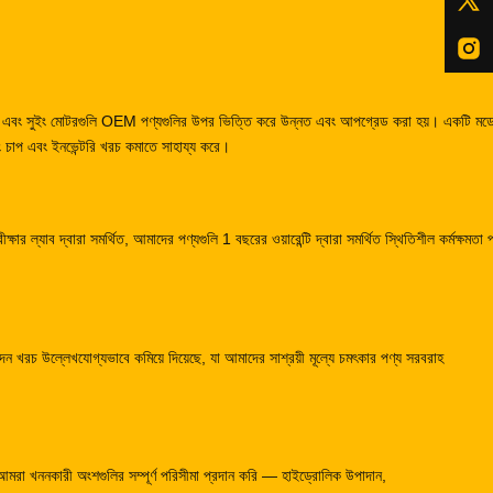
োটর এবং সুইং মোটরগুলি OEM পণ্যগুলির উপর ভিত্তি করে উন্নত এবং আপগ্রেড করা হয়। একটি মড
 চাপ এবং ইনভেন্টরি খরচ কমাতে সাহায্য করে।
্ষার ল্যাব দ্বারা সমর্থিত, আমাদের পণ্যগুলি 1 বছরের ওয়ারেন্টি দ্বারা সমর্থিত স্থিতিশীল কর্মক্ষমতা 
 খরচ উল্লেখযোগ্যভাবে কমিয়ে দিয়েছে, যা আমাদের সাশ্রয়ী মূল্যে চমৎকার পণ্য সরবরাহ
 আমরা খননকারী অংশগুলির সম্পূর্ণ পরিসীমা প্রদান করি — হাইড্রোলিক উপাদান,