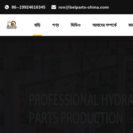
86--19924616345
ron@belparts-china.com
বাড়ি
পণ্য
ভিডিও
আমাদের সম্পর্কে
কা