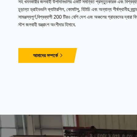
সহ খননকারীর জলবাহী উপাদানগুলির একটি সমন্বিত প্রস্তুতকারক এবং বিশ্বব্য
চূড়ান্ত ড্রাইভগুলি ক্যাটারপিল, কোমাটসু, হিটাচি এবং অন্যান্য শীর্ষস্থানীয় ব্র্যা
সামঞ্জস্যপূর্ণ,বিশ্বব্যাপী 200 টিরও বেশি দেশ এবং অঞ্চলের গ্রাহকদের দ্বারা 
স্টপ জলবাহী যন্ত্রাংশ অংশীদার হিসাবে.
আমাদের সম্পর্কে