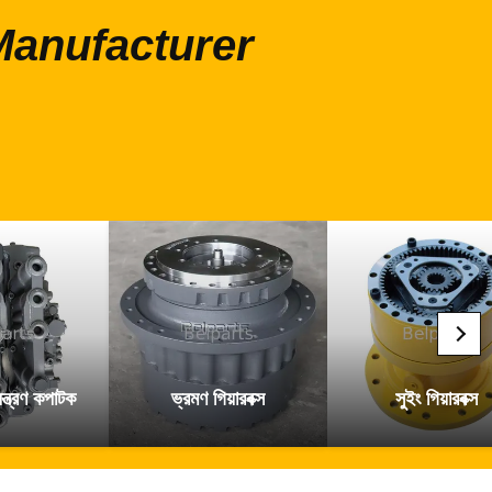
াংশ Manufacturer
ন্ত্রণ কপাটক
ভ্রমণ গিয়ারবক্স
সুইং গিয়ারবক্স