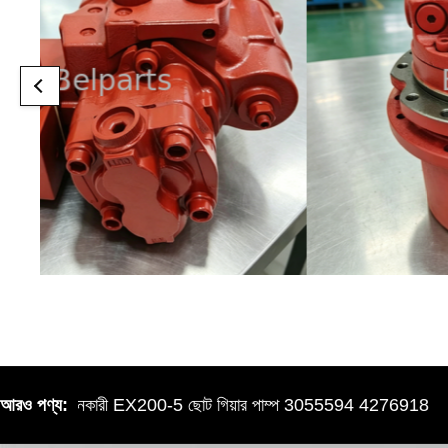
িটাচি খননকারী EX200-5 ছোট গিয়ার পাম্প 3055594 4276918
আরও পণ্য: