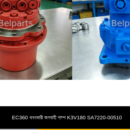
EC360 খননকারী জলবাহী পাম্প K3V180 SA7220-00510