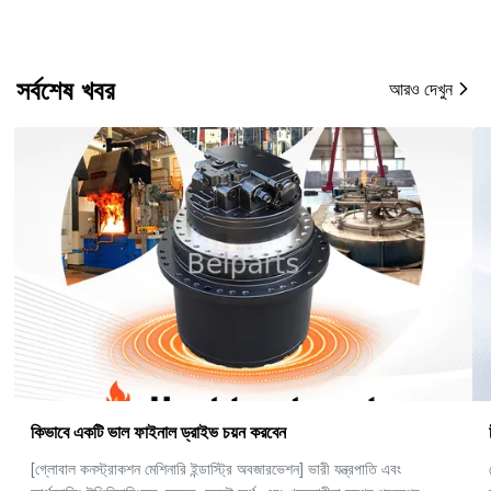
সর্বশেষ খবর
আরও দেখুন
চীনে সেরা হাইড্রোলিক এক্সকাভেটর যন্ত্রাংশ প্রস্তুতকারক।
বেলপার্টস মেশিনারি লিমিটেড একটি শীর্ষস্থানীয় বিশ্বব্যাপী সরবরাহকারী যা উচ্চ-