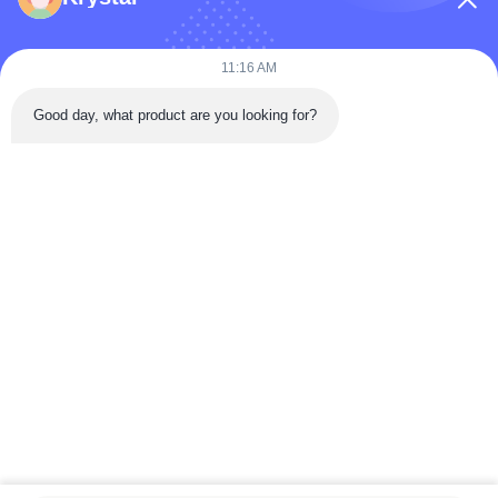
কোম্পানির নাম
11:16 AM
Good day, what product are you looking for?
বার্তা
*
বার্তা পাঠান
বাড়ি
পণ্য
ভিডিও
আমাদের সম্পর্কে
কারখানা ভ্রমণ
মান নিয়ন্ত্রণ
যোগাযোগ করুন
উদ্ধৃতির জন্য আবেদন
খবর