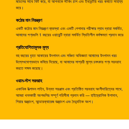
133-6907 জলবাহী র‌্যাম পাম্প, খননকারক E330B E345 এর জন্য
মডেলের সাথে ফিট করে, যা আপনাকে স্টকিং চাপ এবং ইনভেন্টরি খরচ কমাতে সাহায্য
করে।
জলবাহী পাম্প
কঠোর মান নিয়ন্ত্রণ
খননকারী জলবাহী প্রধান পাম্প DH370-9 370-9 গিয়ার পাম্প
DH370-7 370-7 K9005449 পাইলট পাম্প
একটি কঠোর মান নিয়ন্ত্রণ ব্যবস্থা এবং একটি পেশাদার পরীক্ষার ল্যাব দ্বারা সমর্থিত,
আমাদের পণ্যগুলি 1 বছরের ওয়ারেন্টি দ্বারা সমর্থিত স্থিতিশীল কর্মক্ষমতা প্রদান করে৷
খননকারী SH265 SH260 ​​ভ্রমণ গিয়ারবক্স E110B 995351
প্রতিযোগিতামূলক মূল্য
গিয়ারবক্স হ্রাস
বহু বছরের বৃহত আকারের উৎপাদন এবং সঞ্চিত অভিজ্ঞতা আমাদের উৎপাদন খরচ
খননকারী PSVD2-17E জলবাহী র্যাম পাম্প PSVD2 EC35
উল্লেখযোগ্যভাবে কমিয়ে দিয়েছে, যা আমাদের সাশ্রয়ী মূল্যে চমৎকার পণ্য সরবরাহ
VOE11806089 গিয়ার পাম্প
করতে সক্ষম করেছে।
খননকারক E312V1 E312V2 ভ্রমণ হ্রাস 1107079 1107080
ওয়ান-স্টপ সরবরাহ
ভ্রমণ গিয়ারবক্স
একাধিক উত্পাদন লাইন, উন্নত সরঞ্জাম এবং প্রতিষ্ঠিত সরবরাহ অংশীদারিত্বের সাথে,
আমরা খননকারী অংশগুলির সম্পূর্ণ পরিসীমা প্রদান করি — হাইড্রোলিক উপাদান,
খননকারক K1011413A ট্র্যাভেল গিয়ারবক্স DH258-7 DX260
গিয়ার যন্ত্রাংশ, আন্ডারক্যারেজ যন্ত্রাংশ এবং বৈদ্যুতিক অংশ।
DH255-5 DX255LC
খননকারী R110-7 ভ্রমণ হ্রাস XJDG-00001 31N3-40040
ট্র্যাভেল গিয়ারবক্স