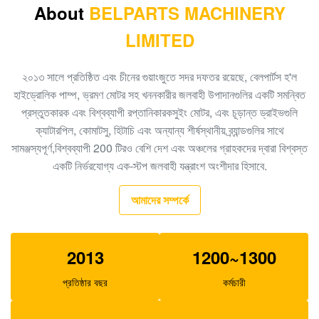
About
BELPARTS MACHINERY
খননকারী পাইলট পাম্প PC40-6 রাম পাম্প PC40 705-41-08010
LIMITED
জলবাহী গিয়ার পাম্প
খনন গিয়ার পাম্প EC480D EC360 জলবাহী SA7220-00510
২০১৩ সালে প্রতিষ্ঠিত এবং চীনের গুয়াংজুতে সদর দফতর রয়েছে, বেলপার্টস হ'ল
প্রধান পাম্প
হাইড্রোলিক পাম্প, ভ্রমণ মোটর সহ খননকারীর জলবাহী উপাদানগুলির একটি সমন্বিত
প্রস্তুতকারক এবং বিশ্বব্যাপী রপ্তানিকারকসুইং মোটর, এবং চূড়ান্ত ড্রাইভগুলি
খননকারীর EC140B XCM150 ভ্রমণ গিয়ারবক্স MBEB170
ক্যাটারপিল, কোমাটসু, হিটাচি এবং অন্যান্য শীর্ষস্থানীয় ব্র্যান্ডগুলির সাথে
VOE14573820 ভ্রমণ হ্রাস
সামঞ্জস্যপূর্ণ,বিশ্বব্যাপী 200 টিরও বেশি দেশ এবং অঞ্চলের গ্রাহকদের দ্বারা বিশ্বস্ত
খননকারীর EC460 পাইলট পাম্প হাইড্রোলিক গিয়ার পাম্প SA8230-
একটি নির্ভরযোগ্য এক-স্টপ জলবাহী যন্ত্রাংশ অংশীদার হিসাবে.
08830 র‌্যাম পাম্প
আমাদের সম্পর্কে
খননকারক SK140-8 SK140SR ট্র্যাভেল গিয়ারবক্স
YY15V00035F1
2013
1200~1300
বেলপার্টস এসবিএস 140 খননকারী পাইলট পাম্প E325C E324 200-
3343 এর জন্য
প্রতিষ্ঠার বছর
কর্মচারী