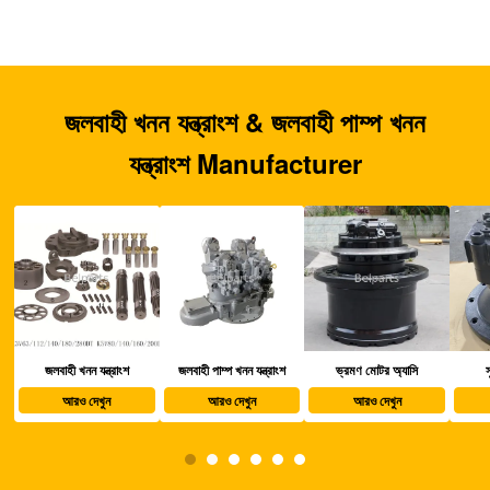
জলবাহী খনন যন্ত্রাংশ & জলবাহী পাম্প খনন
যন্ত্রাংশ Manufacturer
জলবাহী পাম্প খনন যন্ত্রাংশ
ভ্রমণ মোটর অ্যাসি
সুইং মোটর অ্যাসি
খননক
আরও দেখুন
আরও দেখুন
আরও দেখুন