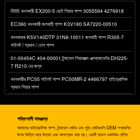
হিটাচি খননকারী EX200-5 ছোট গিয়ার পাম্প 3055594 4276918
EC360 খননকারী জলবাহী পাম্প K3V180 SA7220-00510
খননকারক K5V140DTP 31N8-10011 জলবাহী পাম্প R305-7
পাইলট / প্রধান / তেল পাম্প
01-00454C 404-00001 ট্র্যাভেল গিয়ারবক্স এক্সক্যাভেটর DH225-
7 R210 এর জন্য
খননকারীর PC55 পাইলট পাম্প PC50MR-2 4466797 হাইড্রোলিক
প্রধান গিয়ার পাম্প
খননকারী 330C A8V0200 পাইলট পাম্প E330C জলবাহী E345B
274-2491 345 রাম পাম্প DH420
শক্তিশালী সামঞ্জস্য
খননকারী ডিএইচ 220-5 ডিএইচ 220-7 ট্র্যাভেল গিয়ারবক্স EC210
আমাদের হাইড্রোলিক পাম্প, ট্র্যাভেল মোটর এবং সুইং মোটরগুলি OEM পণ্যগুলির
SANY235 S220LC-5
উপর ভিত্তি করে উন্নত এবং আপগ্রেড করা হয়। একটি মডেল একাধিক মেশিন