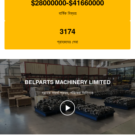
$28000000-$41660000
বার্ষিক বিক্রয়
3174
গ্রাহকদের সেবা
BELPARTS MACHINERY LIMITED
গ্রাহক স্বার্থ প্রথম, পরিষেবা ভিত্তিক