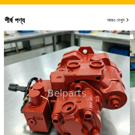
শীর্ষ পণ্য
আরও দেখুন