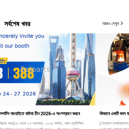
সর্বশেষ খবর
আরও দেখুন
কিভাবে একটি ভাল ফাইনাল ড্রাইভ চয়ন করবেন
[গ্লোবাল কনস্ট্রাকশন মেশিনারি ইন্ডাস্ট্রি অবজারভেশন] ভারী যন্ত্রপাতি এবং