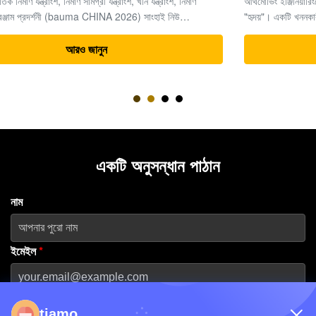
আর্থমোভিং ইঞ্জিনিয়ারিংয়ের ক্ষেত্রে, সময়ই অর্থ, এবং খননকারীরা সমগ্র প্রকল্পের
"হৃদয়"। একটি খননকারীর জটিল পাওয়ার সিস্টেমের মধ্যে, চূড়ান্ত ড্রাইভ (ট্রাভেল
মোটর এবং রিডিউসার অ্যাসেম্বলি) উচ্চ-চাপের জলবাহী শক্তিকে যান্ত্রিক চা...
আরও জানুন
একটি অনুসন্ধান পাঠান
নাম
ইমেইল
*
ফোন নম্বর
tiamo