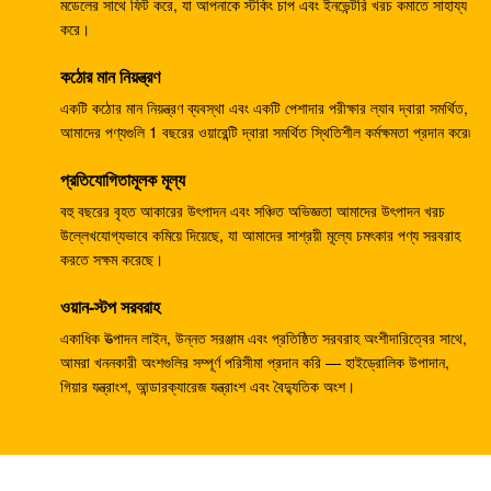
HPV55 এক্সক্যাভারের যন্ত্রাংশ PC120-3 PC120-5 গিয়ার পাম্প
মডেলের সাথে ফিট করে, যা আপনাকে স্টকিং চাপ এবং ইনভেন্টরি খরচ কমাতে সাহায্য
করে।
পাইলট পাম্প 708-23-04014 কমাতসুর জন্য
কঠোর মান নিয়ন্ত্রণ
ZX330-3 ZX330-5G ZX450 খনন নিয়ন্ত্রণ নিয়ন্ত্রণ ভালভ
4625137 YA00000734
একটি কঠোর মান নিয়ন্ত্রণ ব্যবস্থা এবং একটি পেশাদার পরীক্ষার ল্যাব দ্বারা সমর্থিত,
আমাদের পণ্যগুলি 1 বছরের ওয়ারেন্টি দ্বারা সমর্থিত স্থিতিশীল কর্মক্ষমতা প্রদান করে৷
খননকারীর PC40MR-2 হাইড্রোলিক মেইন কন্ট্রোল ভালভ 1001-
প্রতিযোগিতামূলক মূল্য
5500
বহু বছরের বৃহত আকারের উৎপাদন এবং সঞ্চিত অভিজ্ঞতা আমাদের উৎপাদন খরচ
জেডএক্স 300 এর জন্য এইচপিভি 145 জি প্রেসার পাম্প নিয়ন্ত্রক
উল্লেখযোগ্যভাবে কমিয়ে দিয়েছে, যা আমাদের সাশ্রয়ী মূল্যে চমৎকার পণ্য সরবরাহ
9195243
করতে সক্ষম করেছে।
বেলপার্টস জেডএক্স 200 এইচপিভি0102 হাইড্রোলিক পাম্প নিয়ন্ত্রক
ওয়ান-স্টপ সরবরাহ
9181608
একাধিক উত্পাদন লাইন, উন্নত সরঞ্জাম এবং প্রতিষ্ঠিত সরবরাহ অংশীদারিত্বের সাথে,
আমরা খননকারী অংশগুলির সম্পূর্ণ পরিসীমা প্রদান করি — হাইড্রোলিক উপাদান,
খননকারী E304CR সুইং মোটর অ্যাসি E304 হাইড্রোলিক সুইং হ্রাস
গিয়ার যন্ত্রাংশ, আন্ডারক্যারেজ যন্ত্রাংশ এবং বৈদ্যুতিক অংশ।
হ্রাস অ্যাসি
210 কেজি এসকে 250 এক্সকেভেটার কন্ট্রোল ভালভ বি 44014 বি
কেএমএক্স 15 ওয়াইড D