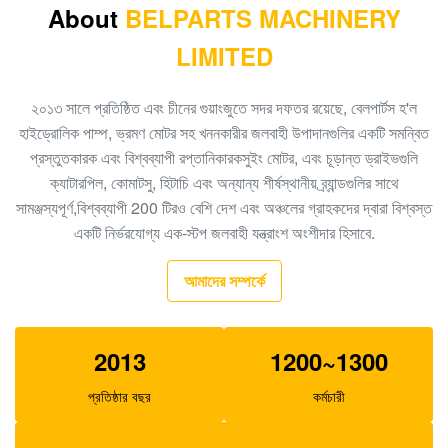
About
BELPARTS MACHINERY
550 কেজি ইসি 460 হাইড্রোলিক কন্ট্রোল ভালভ অ্যাসেম্বলি
LIMITED
14699704
হিটাচি খননকারীর EX300-2 HPV145 হাইড্রোলিক পাম্প নিয়ন্ত্রক
২০১৩ সালে প্রতিষ্ঠিত এবং চীনের গুয়াংজুতে সদর দফতর রয়েছে, বেলপার্টস হ'ল
9122781
হাইড্রোলিক পাম্প, ভ্রমণ মোটর সহ খননকারীর জলবাহী উপাদানগুলির একটি সমন্বিত
প্রস্তুতকারক এবং বিশ্বব্যাপী রপ্তানিকারকসুইং মোটর, এবং চূড়ান্ত ড্রাইভগুলি
হিটাচি খননকারী EX200 HPV116 রেগুলেটর স্পেয়ার পার্টস
ক্যাটারপিল, কোমাটসু, হিটাচি এবং অন্যান্য শীর্ষস্থানীয় ব্র্যান্ডগুলির সাথে
19070528
সামঞ্জস্যপূর্ণ,বিশ্বব্যাপী 200 টিরও বেশি দেশ এবং অঞ্চলের গ্রাহকদের দ্বারা বিশ্বস্ত
K3V63DT হাইড্রোলিক পাম্প নিয়ন্ত্রক, E312 খননকারী জলবাহী পাম্প
একটি নির্ভরযোগ্য এক-স্টপ জলবাহী যন্ত্রাংশ অংশীদার হিসাবে.
যন্ত্রাংশ SA8230-09140
আমাদের সম্পর্কে
খননকারী R360 K3V180DT জলবাহী পাম্প যন্ত্রাংশ এক্সজেবিএন
-00590 পাম্প নিয়ন্ত্রক
2013
1200~1300
E320C এক্সকাভেটরের জন্য SBS120 হাইড্রোলিক পাম্প অ্যাসে
1262016
প্রতিষ্ঠার বছর
কর্মচারী