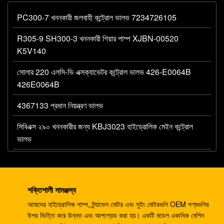
PC300-7 খননকারী জলবাহী কন্ট্রোল ভালভ 7234726105
R305-9 SH300-3 খননকারী গিয়ার পাম্প XJBN-00520
K5V140
সোলার 220 এলসি-ভি এক্সক্যাভেটর কন্ট্রোল ভালভ 426-E0064B
426E0064B
4367133 প্রধান নিয়ন্ত্রণ ভালভ
সিবিএক্স ২৯০ খননকারীর জন্য KBJ3023 হাইড্রোলিক মেইন কন্ট্রোল
ভালভ
R290LC-7 R305LC-7 খননকারী নিয়ন্ত্রণ নিয়ন্ত্রণ ভালভ 31N8-
10110 এমসিভি
শক্তিশালী সামঞ্জস্য
708-1W-00042 খননকারীর PC60 7 PC75 জন্য হাইড্রোলিক
আমাদের হাইড্রোলিক পাম্প, ট্র্যাভেল মোটর এবং সুইং মোটরগুলি OEM পণ্যগুলির
গিয়ার পাম্প
উপর ভিত্তি করে উন্নত এবং আপগ্রেড করা হয়। একটি মডেল একাধিক মেশিন