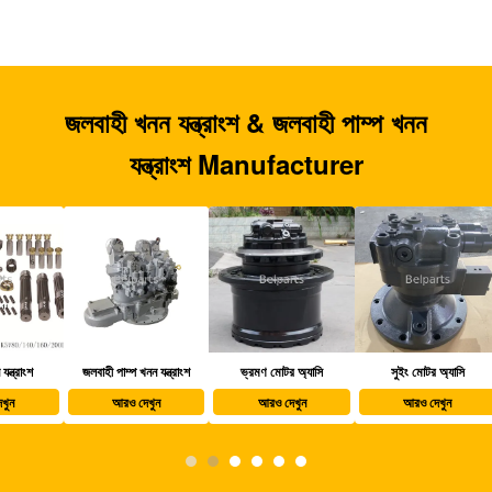
জলবাহী খনন যন্ত্রাংশ & জলবাহী পাম্প খনন
যন্ত্রাংশ Manufacturer
জলবাহী পাম্প খনন যন্ত্রাংশ
ভ্রমণ মোটর অ্যাসি
সুইং মোটর অ্যাসি
খননক
আরও দেখুন
আরও দেখুন
আরও দেখুন