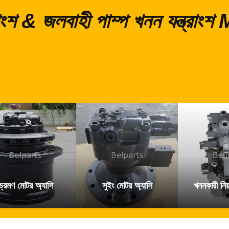
্রাংশ & জলবাহী পাম্প খনন যন্ত্র
ভ্রমণ মোটর অ্যাসি
সুইং মোটর অ্যাসি
খননকারী নিয়