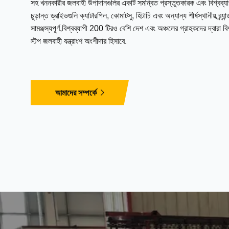
সহ খননকারীর জলবাহী উপাদানগুলির একটি সমন্বিত প্রস্তুতকারক এবং বিশ্বব্য
চূড়ান্ত ড্রাইভগুলি ক্যাটারপিল, কোমাটসু, হিটাচি এবং অন্যান্য শীর্ষস্থানীয় ব্র্যা
সামঞ্জস্যপূর্ণ,বিশ্বব্যাপী 200 টিরও বেশি দেশ এবং অঞ্চলের গ্রাহকদের দ্বারা 
স্টপ জলবাহী যন্ত্রাংশ অংশীদার হিসাবে.
আমাদের সম্পর্কে