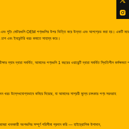
োটর এবং সুইং মোটরগুলি OEM পণ্যগুলির উপর ভিত্তি করে উন্নত এবং আপগ্রেড করা হয়। একটি মড
 চাপ এবং ইনভেন্টরি খরচ কমাতে সাহায্য করে।
্ষার ল্যাব দ্বারা সমর্থিত, আমাদের পণ্যগুলি 1 বছরের ওয়ারেন্টি দ্বারা সমর্থিত স্থিতিশীল কর্মক্ষমতা 
 খরচ উল্লেখযোগ্যভাবে কমিয়ে দিয়েছে, যা আমাদের সাশ্রয়ী মূল্যে চমৎকার পণ্য সরবরাহ
 আমরা খননকারী অংশগুলির সম্পূর্ণ পরিসীমা প্রদান করি — হাইড্রোলিক উপাদান,