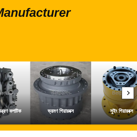
াংশ Manufacturer
ন্ত্রণ কপাটক
ভ্রমণ গিয়ারবক্স
সুইং গিয়ারবক্স