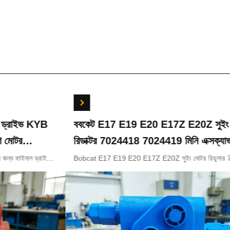
 E17 E19 E20 E17Z E20Z সুইং মোটর
KOMATSU খননক
টর 7024418 7024419 মিনি এক্সক্যাভারের
PC55MR-3 হাই
18200 723-
E17 E19 E20 E17Z E20Z সুইং মোটর রিডুসার 7024418
KOMATSU খননকারীর 
মিনি এক্সকাভেটর OEM এর জন্য
কন্ট্রোল ভালভ 72