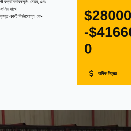
াপী রপ্তানিকারকসুইং মোটর, এবং
ন্ডগুলির সাথে
$2800
বিশ্বস্ত একটি নির্ভরযোগ্য এক-
-$4166
0
বার্ষিক বিক্রয়