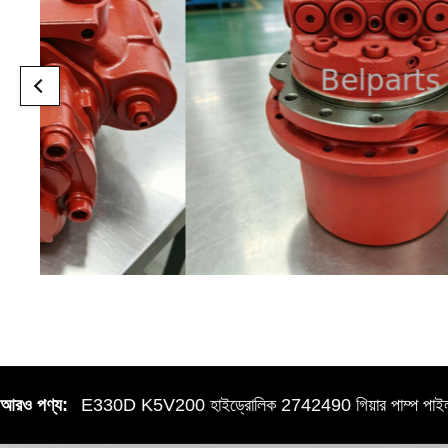
কারক E330D K5V200 হাইড্রোলিক 2742490 গিয়ার পাম্প পাইলট পাম্প
আরও পণ্য: