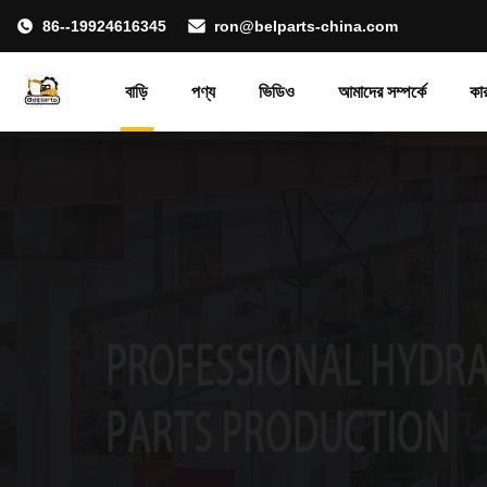
86--19924616345
ron@belparts-china.com
বাড়ি
পণ্য
ভিডিও
আমাদের সম্পর্কে
কা