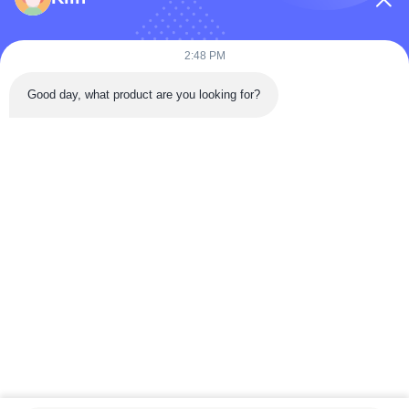
কোম্পানির নাম
2:48 PM
Good day, what product are you looking for?
বার্তা
*
বার্তা পাঠান
বাড়ি
পণ্য
ভিডিও
আমাদের সম্পর্কে
কারখানা ভ্রমণ
মান নিয়ন্ত্রণ
যোগাযোগ করুন
উদ্ধৃতির জন্য আবেদন
খবর