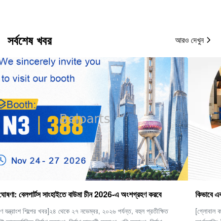
সর্বশেষ খবর
আরও দেখুন
কিভাবে একটি ভাল ফাইনাল ড্রাইভ চয়ন করবেন
[গ্লোবাল কনস্ট্রাকশন মেশিনারি ইন্ডাস্ট্রি অবজারভেশন] ভারী যন্ত্রপাতি এবং