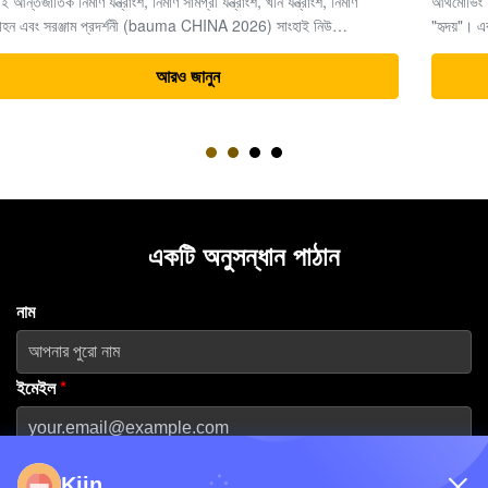
আর্থমোভিং ইঞ্জিনিয়ারিংয়ের ক্ষেত্রে, সময়ই অর্থ, এবং খননকারীরা সমগ্র প্রকল্পের
"হৃদয়"। একটি খননকারীর জটিল পাওয়ার সিস্টেমের মধ্যে, চূড়ান্ত ড্রাইভ (ট্রাভেল
মোটর এবং রিডিউসার অ্যাসেম্বলি) উচ্চ-চাপের জলবাহী শক্তিকে যান্ত্রিক চা...
আরও জানুন
একটি অনুসন্ধান পাঠান
নাম
ইমেইল
*
ফোন নম্বর
Kiin