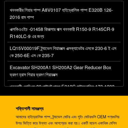
খননকারীর গিয়ার পাম্প A8V0107 হাইড্রোলিক পাম্প E320B 126-
2016 রাম পাম্প
এক্সকিএএইচ -01458 রিডাক্সার বাক্স খননকারী R150-9 R145CR-9
R140LC-9 এর জন্য
LQ15V00019F ট্র্যাভেল গিয়ারবক্স এক্সক্যাভেটর এসকে 230-6 ই এস
কে 250-6E এস কে 235-7
Excavator SH200A1 SH200A2 Gear Reducer Box
ভ্রমণ হ্রাস গিয়ার ভ্রমণ গিয়ারবক্স
খননকারী এসবিএস 80 পাইলট পাম্প E312C হাইড্রোলিক 173-1203
প্রধান গিয়ার পাম্প
খননকারী AP12 জলবাহী গিয়ার পাম্প E320 E325 087-4719
শক্তিশালী সামঞ্জস্য
হাইড্রোলিক পাম্প
আমাদের হাইড্রোলিক পাম্প, ট্র্যাভেল মোটর এবং সুইং মোটরগুলি OEM পণ্যগুলির
উপর ভিত্তি করে উন্নত এবং আপগ্রেড করা হয়। একটি মডেল একাধিক মেশিন
4278696 জলবাহী গিয়ার পাম্প, ZX225 ZX180 ZX210W জন্য