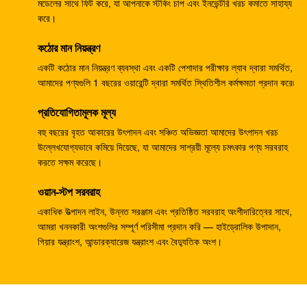
মডেলের সাথে ফিট করে, যা আপনাকে স্টকিং চাপ এবং ইনভেন্টরি খরচ কমাতে সাহায্য
বাণিজ্যিক রাম পাম্প
করে।
খননকারীর EC240B ছোট গিয়ার হ্রাস বক্স 14528735
কঠোর মান নিয়ন্ত্রণ
ভি0E14575732 SA7117-34050
একটি কঠোর মান নিয়ন্ত্রণ ব্যবস্থা এবং একটি পেশাদার পরীক্ষার ল্যাব দ্বারা সমর্থিত,
আমাদের পণ্যগুলি 1 বছরের ওয়ারেন্টি দ্বারা সমর্থিত স্থিতিশীল কর্মক্ষমতা প্রদান করে৷
708-25-04014 শিল্প গিয়ার পাম্প, খননকারীর জন্য জলবাহী পিস্টন পাম্প
PC200-5
প্রতিযোগিতামূলক মূল্য
খননকারী PC200-3 হাইড্রোলিক গিয়ার পাম্প 708-25-01064
বহু বছরের বৃহত আকারের উৎপাদন এবং সঞ্চিত অভিজ্ঞতা আমাদের উৎপাদন খরচ
উল্লেখযোগ্যভাবে কমিয়ে দিয়েছে, যা আমাদের সাশ্রয়ী মূল্যে চমৎকার পণ্য সরবরাহ
খননকারী জেডএক্স 200 9233687 ট্র্যাভেল গিয়ারবক্স, 9233688 গতি
করতে সক্ষম করেছে।
হ্রাস গিয়ারবক্স
ওয়ান-স্টপ সরবরাহ
PC200-6 PC200-7 গিয়ার স্পিড রিডুসার, মোটর রিডাক্স গিয়ারবক্স
একাধিক উত্পাদন লাইন, উন্নত সরঞ্জাম এবং প্রতিষ্ঠিত সরবরাহ অংশীদারিত্বের সাথে,
20Y-27-00301
আমরা খননকারী অংশগুলির সম্পূর্ণ পরিসীমা প্রদান করি — হাইড্রোলিক উপাদান,
গিয়ার যন্ত্রাংশ, আন্ডারক্যারেজ যন্ত্রাংশ এবং বৈদ্যুতিক অংশ।
GM38VB-A-79-131 ফাইনাল ড্রাইভ গিয়ারবক্স SK200-8 এসকে
210-8 এর জন্য
E330C E345 1932702 1948383 হাইড্রোলিক খুচরা যন্ত্রাংশ