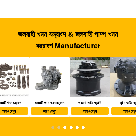
জলবাহী খনন যন্ত্রাংশ & জলবাহী পাম্প খনন
যন্ত্রাংশ Manufacturer
জলবাহী পাম্প খনন যন্ত্রাংশ
ভ্রমণ মোটর অ্যাসি
সুইং মোটর অ্যাসি
খননক
আরও দেখুন
আরও দেখুন
আরও দেখুন