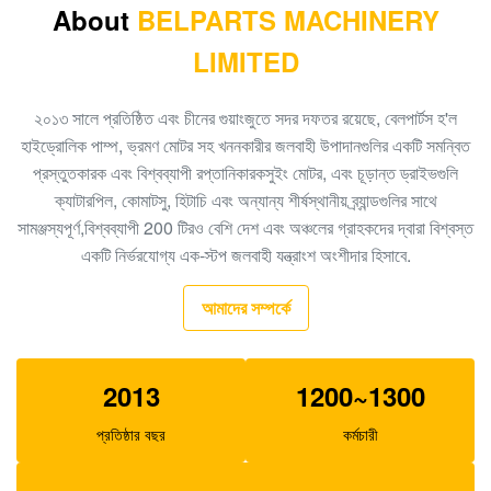
A8VO200 DH420
About
BELPARTS MACHINERY
LIMITED
708-1L-00413 হাইড্রোলিক গিয়ার পাম্প, Hpv95 হাইড্রোলিক পাম্প
খননকারী এইচপিভি 160 হাইড্রোলিক বহিরাগত গিয়ার পাম্প 704-23-
২০১৩ সালে প্রতিষ্ঠিত এবং চীনের গুয়াংজুতে সদর দফতর রয়েছে, বেলপার্টস হ'ল
30601
হাইড্রোলিক পাম্প, ভ্রমণ মোটর সহ খননকারীর জলবাহী উপাদানগুলির একটি সমন্বিত
প্রস্তুতকারক এবং বিশ্বব্যাপী রপ্তানিকারকসুইং মোটর, এবং চূড়ান্ত ড্রাইভগুলি
EC210 EC240 খনন মূল নিয়ন্ত্রণ ভালভ VOE14532821
ক্যাটারপিল, কোমাটসু, হিটাচি এবং অন্যান্য শীর্ষস্থানীয় ব্র্যান্ডগুলির সাথে
PC300-6 খননকারী গিয়ার প্রকার হাইড্রোলিক পাম্প PHV132 708-
সামঞ্জস্যপূর্ণ,বিশ্বব্যাপী 200 টিরও বেশি দেশ এবং অঞ্চলের গ্রাহকদের দ্বারা বিশ্বস্ত
2H-00181
একটি নির্ভরযোগ্য এক-স্টপ জলবাহী যন্ত্রাংশ অংশীদার হিসাবে.
100 নতুন ইসি 290 বিএলসি এক্সক্যাভেটর কন্ট্রোল ভালভ 14511439
আমাদের সম্পর্কে
এক্সজেবিএন-00385 খননকারক K3V63 এসকে 100-1 আর 1000 এর
জন্য হাইড্রোলিক গিয়ার পাম্প
2013
1200~1300
প্রতিষ্ঠার বছর
কর্মচারী