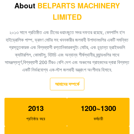
খননকারী EX60-2 এর জন্য A10V43 হাইড্রোলিক গিয়ার পাম্প
About
BELPARTS MACHINERY
4217015
LIMITED
K3V112DTP SK225 SY215-9 খনক হাইড্রোলিক পাম্প
২০১৩ সালে প্রতিষ্ঠিত এবং চীনের গুয়াংজুতে সদর দফতর রয়েছে, বেলপার্টস হ'ল
DH300-7 খনক K5V140DTP পিস্টন তেল পাম্প
হাইড্রোলিক পাম্প, ভ্রমণ মোটর সহ খননকারীর জলবাহী উপাদানগুলির একটি সমন্বিত
খননকারক E330 জলবাহী প্রধান পাম্প A8V0160 1368898
প্রস্তুতকারক এবং বিশ্বব্যাপী রপ্তানিকারকসুইং মোটর, এবং চূড়ান্ত ড্রাইভগুলি
ক্যাটারপিল, কোমাটসু, হিটাচি এবং অন্যান্য শীর্ষস্থানীয় ব্র্যান্ডগুলির সাথে
খননকারক E330C হাইড্রোলিক গিয়ার পাম্প, ছোট সোলার পাম্প
সামঞ্জস্যপূর্ণ,বিশ্বব্যাপী 200 টিরও বেশি দেশ এবং অঞ্চলের গ্রাহকদের দ্বারা বিশ্বস্ত
2042860
একটি নির্ভরযোগ্য এক-স্টপ জলবাহী যন্ত্রাংশ অংশীদার হিসাবে.
খননকারীর EC290C 14549422 হাইড্রোলিক গিয়ার পাম্প
আমাদের সম্পর্কে
SA7220-00530
2013
1200~1300
প্রতিষ্ঠার বছর
কর্মচারী