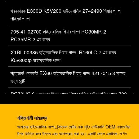
খননকারক E330D K5V200 হাইড্রোলিক 2742490 গিয়ার পাম্প
পাইলট পাম্প
705-41-02700 হাইড্রোলিক গিয়ার পাম্প PC30MR-2
PC35MR-2 এর জন্য
X1BL-00385 হাইড্রোলিক গিয়ার পাম্প, R160LC-7 এর জন্য
K5v80dtp হাইড্রোলিক পাম্প
স্ট্যান্ডার্ড খননকারী EX60 হাইড্রোলিক গিয়ার পাম্প 4217015 3 মাসের
ওয়্যারেন্টি
PC78US-6 কোমাতসু গিয়ার পাম্প গিয়ার চালিত হাইড্রোলিক পাম্প 708-
3T-00120
K3V112DTP 2181-1950D5 হাইড্রোলিক পিস্টন পাম্প R225-
শক্তিশালী সামঞ্জস্য
9T DX225 ফিট করে
আমাদের হাইড্রোলিক পাম্প, ট্র্যাভেল মোটর এবং সুইং মোটরগুলি OEM পণ্যগুলির
উপর ভিত্তি করে উন্নত এবং আপগ্রেড করা হয়। একটি মডেল একাধিক মেশিন
K3V112DTP হাইড্রোলিক পাম্প খনন যন্ত্রাংশ EC210 EC240