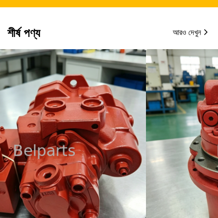
শীর্ষ পণ্য
আরও দেখুন