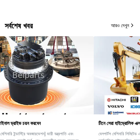
সর্বশেষ খবর
আরও দেখুন
চীনে সেরা হাইড্রোলিক এক্সকাভেটর যন্ত্রাংশ প্রস্তুতকারক।
বেলপার্টস মেশিনারি লিমিটেড একটি শীর্ষস্থানীয় বিশ্বব্যাপী সরবরাহকারী যা উচ্চ-