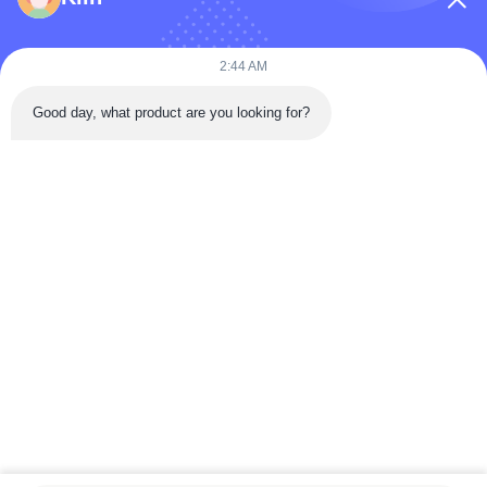
কোম্পানির নাম
2:44 AM
Good day, what product are you looking for?
বার্তা
*
বার্তা পাঠান
বাড়ি
পণ্য
ভিডিও
আমাদের সম্পর্কে
কারখানা ভ্রমণ
মান নিয়ন্ত্রণ
যোগাযোগ করুন
উদ্ধৃতির জন্য আবেদন
খবর