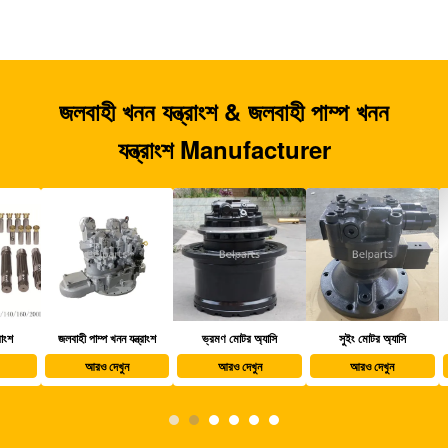
জলবাহী খনন যন্ত্রাংশ & জলবাহী পাম্প খনন
যন্ত্রাংশ Manufacturer
জলবাহী পাম্প খনন যন্ত্রাংশ
ভ্রমণ মোটর অ্যাসি
সুইং মোটর অ্যাসি
খননক
আরও দেখুন
আরও দেখুন
আরও দেখুন