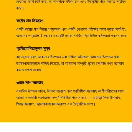
মডেলের সাথে ফিট করে, যা আপনাকে স্টকিং চাপ এবং ইনভেন্টরি খরচ কমাতে সাহায্য
তেল প্রধান পাম্প
করে।
K3V112DTP খননকারী জলবাহী গিয়ার পাম্প DH258-5 DH258-7
কঠোর মান নিয়ন্ত্রণ
খননকারী EX100-1 হাইড্রোলিক পাম্পিং ইউনিট এইচপিভি091
একটি কঠোর মান নিয়ন্ত্রণ ব্যবস্থা এবং একটি পেশাদার পরীক্ষার ল্যাব দ্বারা সমর্থিত,
আমাদের পণ্যগুলি 1 বছরের ওয়ারেন্টি দ্বারা সমর্থিত স্থিতিশীল কর্মক্ষমতা প্রদান করে৷
4206916
প্রতিযোগিতামূলক মূল্য
খননকারীর EX100-5 হাইড্রোলিক গিয়ার পাম্প HPV091 4276918
বহু বছরের বৃহত আকারের উৎপাদন এবং সঞ্চিত অভিজ্ঞতা আমাদের উৎপাদন খরচ
YN10V00013F1 K3V112DTP খননকারী জলবাহী পাম্প
উল্লেখযোগ্যভাবে কমিয়ে দিয়েছে, যা আমাদের সাশ্রয়ী মূল্যে চমৎকার পণ্য সরবরাহ
SK200-6E SK230-6E ফিট করে
করতে সক্ষম করেছে।
SY215-8 K3V112DTP খনক হাইড্রোলিক পিস্টন পাম্প
ওয়ান-স্টপ সরবরাহ
একাধিক উত্পাদন লাইন, উন্নত সরঞ্জাম এবং প্রতিষ্ঠিত সরবরাহ অংশীদারিত্বের সাথে,
4255303 ছোট জলবাহী পিস্টন পাম্প এইচপিভি091DW EX100 এর
আমরা খননকারী অংশগুলির সম্পূর্ণ পরিসীমা প্রদান করি — হাইড্রোলিক উপাদান,
জন্য EX
গিয়ার যন্ত্রাংশ, আন্ডারক্যারেজ যন্ত্রাংশ এবং বৈদ্যুতিক অংশ।
খননকারীর ইসি 55 জেডএক্স 55 হাইড্রোলিক গিয়ার পাম্প, ভিও
14507635 পিস্টন পাম্প যন্ত্রাংশ