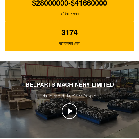
$28000000-$41660000
বার্ষিক বিক্রয়
3174
গ্রাহকদের সেবা
BELPARTS MACHINERY LIMITED
গ্রাহক স্বার্থ প্রথম, পরিষেবা ভিত্তিক