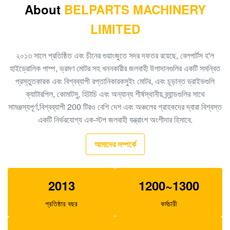
About
BELPARTS MACHINERY
খননকারী পাইলট পাম্প PC40-6 রাম পাম্প PC40 705-41-08010
LIMITED
জলবাহী গিয়ার পাম্প
খনন গিয়ার পাম্প EC480D EC360 জলবাহী SA7220-00510
২০১৩ সালে প্রতিষ্ঠিত এবং চীনের গুয়াংজুতে সদর দফতর রয়েছে, বেলপার্টস হ'ল
প্রধান পাম্প
হাইড্রোলিক পাম্প, ভ্রমণ মোটর সহ খননকারীর জলবাহী উপাদানগুলির একটি সমন্বিত
প্রস্তুতকারক এবং বিশ্বব্যাপী রপ্তানিকারকসুইং মোটর, এবং চূড়ান্ত ড্রাইভগুলি
খননকারীর EC140B XCM150 ভ্রমণ গিয়ারবক্স MBEB170
ক্যাটারপিল, কোমাটসু, হিটাচি এবং অন্যান্য শীর্ষস্থানীয় ব্র্যান্ডগুলির সাথে
VOE14573820 ভ্রমণ হ্রাস
সামঞ্জস্যপূর্ণ,বিশ্বব্যাপী 200 টিরও বেশি দেশ এবং অঞ্চলের গ্রাহকদের দ্বারা বিশ্বস্ত
খননকারীর EC460 পাইলট পাম্প হাইড্রোলিক গিয়ার পাম্প SA8230-
একটি নির্ভরযোগ্য এক-স্টপ জলবাহী যন্ত্রাংশ অংশীদার হিসাবে.
08830 র‌্যাম পাম্প
আমাদের সম্পর্কে
খননকারক SK140-8 SK140SR ট্র্যাভেল গিয়ারবক্স
YY15V00035F1
2013
1200~1300
বেলপার্টস এসবিএস 140 খননকারী পাইলট পাম্প E325C E324 200-
3343 এর জন্য
প্রতিষ্ঠার বছর
কর্মচারী