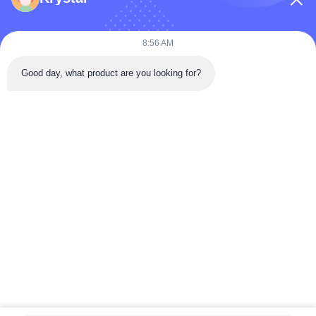
কোম্পানির নাম
8:56 AM
Good day, what product are you looking for?
বার্তা
*
বার্তা পাঠান
বাড়ি
পণ্য
ভিডিও
আমাদের সম্পর্কে
কারখানা ভ্রমণ
মান নিয়ন্ত্রণ
যোগাযোগ করুন
উদ্ধৃতির জন্য আবেদন
খবর