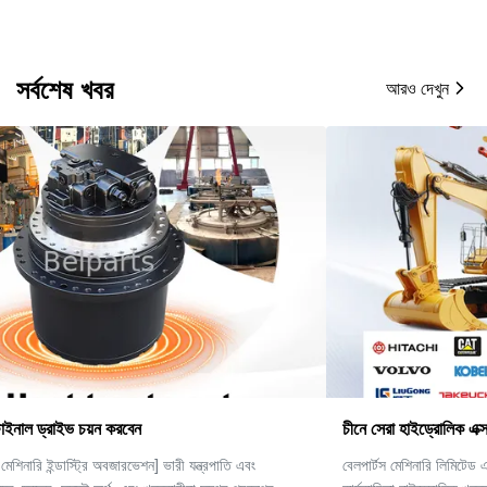
সর্বশেষ খবর
আরও দেখুন
চীনে সেরা হাইড্রোলিক এক্সকাভেটর যন্ত্রাংশ প্রস্তুতকারক।
বেলপার্টস মেশিনারি লিমিটেড একটি শীর্ষস্থানীয় বিশ্বব্যাপী সরবরাহকারী যা উচ্চ-