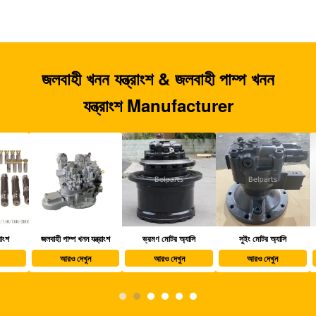
জলবাহী খনন যন্ত্রাংশ & জলবাহী পাম্প খনন
যন্ত্রাংশ Manufacturer
জলবাহী পাম্প খনন যন্ত্রাংশ
ভ্রমণ মোটর অ্যাসি
সুইং মোটর অ্যাসি
খননক
আরও দেখুন
আরও দেখুন
আরও দেখুন