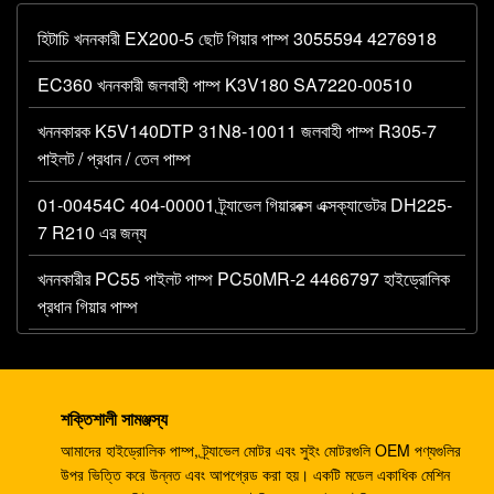
হিটাচি খননকারী EX200-5 ছোট গিয়ার পাম্প 3055594 4276918
EC360 খননকারী জলবাহী পাম্প K3V180 SA7220-00510
খননকারক K5V140DTP 31N8-10011 জলবাহী পাম্প R305-7
পাইলট / প্রধান / তেল পাম্প
01-00454C 404-00001 ট্র্যাভেল গিয়ারবক্স এক্সক্যাভেটর DH225-
7 R210 এর জন্য
খননকারীর PC55 পাইলট পাম্প PC50MR-2 4466797 হাইড্রোলিক
প্রধান গিয়ার পাম্প
খননকারী 330C A8V0200 পাইলট পাম্প E330C জলবাহী E345B
274-2491 345 রাম পাম্প DH420
শক্তিশালী সামঞ্জস্য
খননকারী ডিএইচ 220-5 ডিএইচ 220-7 ট্র্যাভেল গিয়ারবক্স EC210
আমাদের হাইড্রোলিক পাম্প, ট্র্যাভেল মোটর এবং সুইং মোটরগুলি OEM পণ্যগুলির
SANY235 S220LC-5
উপর ভিত্তি করে উন্নত এবং আপগ্রেড করা হয়। একটি মডেল একাধিক মেশিন