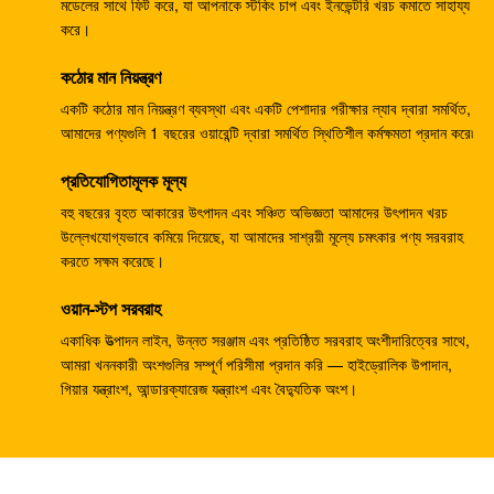
133-6907 জলবাহী র‌্যাম পাম্প, খননকারক E330B E345 এর জন্য
মডেলের সাথে ফিট করে, যা আপনাকে স্টকিং চাপ এবং ইনভেন্টরি খরচ কমাতে সাহায্য
করে।
জলবাহী পাম্প
কঠোর মান নিয়ন্ত্রণ
খননকারী জলবাহী প্রধান পাম্প DH370-9 370-9 গিয়ার পাম্প
DH370-7 370-7 K9005449 পাইলট পাম্প
একটি কঠোর মান নিয়ন্ত্রণ ব্যবস্থা এবং একটি পেশাদার পরীক্ষার ল্যাব দ্বারা সমর্থিত,
আমাদের পণ্যগুলি 1 বছরের ওয়ারেন্টি দ্বারা সমর্থিত স্থিতিশীল কর্মক্ষমতা প্রদান করে৷
খননকারী SH265 SH260 ​​ভ্রমণ গিয়ারবক্স E110B 995351
প্রতিযোগিতামূলক মূল্য
গিয়ারবক্স হ্রাস
বহু বছরের বৃহত আকারের উৎপাদন এবং সঞ্চিত অভিজ্ঞতা আমাদের উৎপাদন খরচ
খননকারী PSVD2-17E জলবাহী র্যাম পাম্প PSVD2 EC35
উল্লেখযোগ্যভাবে কমিয়ে দিয়েছে, যা আমাদের সাশ্রয়ী মূল্যে চমৎকার পণ্য সরবরাহ
VOE11806089 গিয়ার পাম্প
করতে সক্ষম করেছে।
খননকারক E312V1 E312V2 ভ্রমণ হ্রাস 1107079 1107080
ওয়ান-স্টপ সরবরাহ
ভ্রমণ গিয়ারবক্স
একাধিক উত্পাদন লাইন, উন্নত সরঞ্জাম এবং প্রতিষ্ঠিত সরবরাহ অংশীদারিত্বের সাথে,
আমরা খননকারী অংশগুলির সম্পূর্ণ পরিসীমা প্রদান করি — হাইড্রোলিক উপাদান,
খননকারক K1011413A ট্র্যাভেল গিয়ারবক্স DH258-7 DX260
গিয়ার যন্ত্রাংশ, আন্ডারক্যারেজ যন্ত্রাংশ এবং বৈদ্যুতিক অংশ।
DH255-5 DX255LC
খননকারী R110-7 ভ্রমণ হ্রাস XJDG-00001 31N3-40040
ট্র্যাভেল গিয়ারবক্স