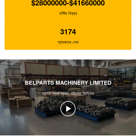
$28000000-$41660000
বার্ষিক বিক্রয়
3174
গ্রাহকদের সেবা
BELPARTS MACHINERY LIMITED
গ্রাহক স্বার্থ প্রথম, পরিষেবা ভিত্তিক