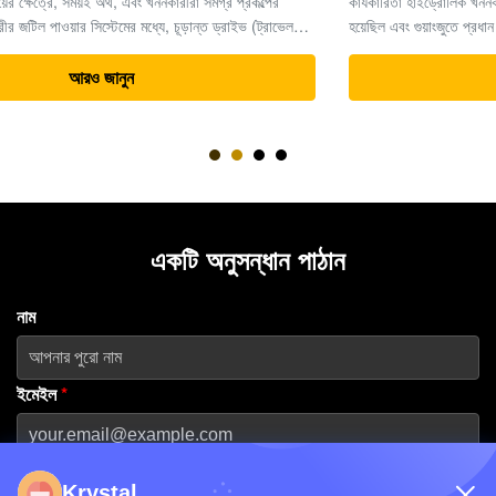
কার্যকারিতা হাইড্রোলিক খননকারীর অংশগুলিতে বিশেষজ্ঞ। ২০১৩ সালে প্রতিষ্ঠিত
হয়েছিল এবং গুয়াংজুতে প্রধান মেশিন হাবের সদর দফতর রয়েছে,কোম্পানিটি বিশ্বব্যাপী
ভারী সরঞ্জাম সমাধানের জন্য একটি নির্ভরযোগ্য অংশীদার হিসাবে তার খ্যাতি ...
আরও জানুন
একটি অনুসন্ধান পাঠান
নাম
ইমেইল
*
ফোন নম্বর
Krystal