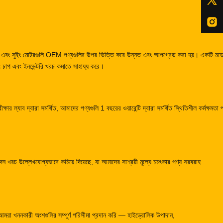
োটর এবং সুইং মোটরগুলি OEM পণ্যগুলির উপর ভিত্তি করে উন্নত এবং আপগ্রেড করা হয়। একটি মড
 চাপ এবং ইনভেন্টরি খরচ কমাতে সাহায্য করে।
্ষার ল্যাব দ্বারা সমর্থিত, আমাদের পণ্যগুলি 1 বছরের ওয়ারেন্টি দ্বারা সমর্থিত স্থিতিশীল কর্মক্ষমতা 
 খরচ উল্লেখযোগ্যভাবে কমিয়ে দিয়েছে, যা আমাদের সাশ্রয়ী মূল্যে চমৎকার পণ্য সরবরাহ
 আমরা খননকারী অংশগুলির সম্পূর্ণ পরিসীমা প্রদান করি — হাইড্রোলিক উপাদান,