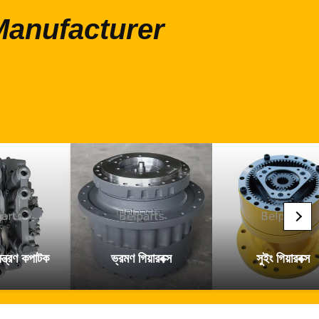
াংশ Manufacturer
ন্ত্রণ কপাটক
ভ্রমণ গিয়ারবক্স
সুইং গিয়ারবক্স