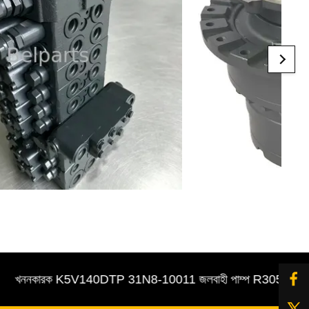
নকারক K5V140DTP 31N8-10011 জলবাহী পাম্প R305-7 পাইলট / প্রধ