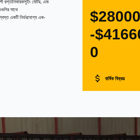
াপী রপ্তানিকারকসুইং মোটর, এবং
ন্ডগুলির সাথে
$2800
বিশ্বস্ত একটি নির্ভরযোগ্য এক-
-$4166
0
বার্ষিক বিক্রয়