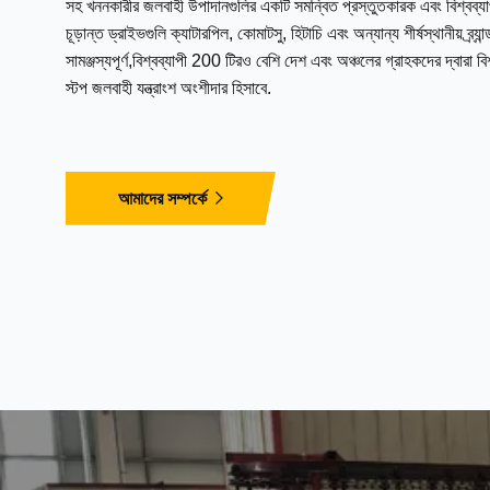
সহ খননকারীর জলবাহী উপাদানগুলির একটি সমন্বিত প্রস্তুতকারক এবং বিশ্বব্য
চূড়ান্ত ড্রাইভগুলি ক্যাটারপিল, কোমাটসু, হিটাচি এবং অন্যান্য শীর্ষস্থানীয় ব্র্যা
সামঞ্জস্যপূর্ণ,বিশ্বব্যাপী 200 টিরও বেশি দেশ এবং অঞ্চলের গ্রাহকদের দ্বারা 
স্টপ জলবাহী যন্ত্রাংশ অংশীদার হিসাবে.
আমাদের সম্পর্কে