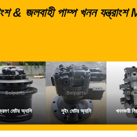
্রাংশ & জলবাহী পাম্প খনন যন্ত্র
ভ্রমণ মোটর অ্যাসি
সুইং মোটর অ্যাসি
খননকারী নিয়