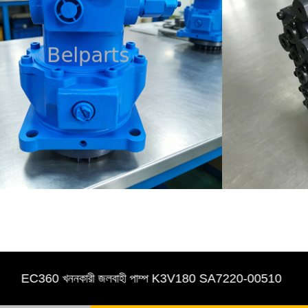
C360 খননকারী জলবাহী পাম্প K3V180 SA7220-00510
খন