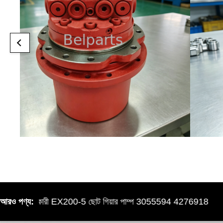
াচি খননকারী EX200-5 ছোট গিয়ার পাম্প 3055594 4276918
আরও পণ্য:
E