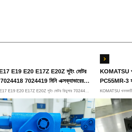
 E17 E19 E20 E17Z E20Z সুইং মোটর
KOMATSU খননক
টর 7024418 7024419 মিনি এক্সক্যাভারের
PC55MR-3 হাই
18200 723-
E17 E19 E20 E17Z E20Z সুইং মোটর রিডুসার 7024418
KOMATSU খননকারীর 
মিনি এক্সকাভেটর OEM এর জন্য
কন্ট্রোল ভালভ 72