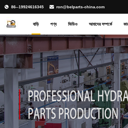
86--19924616345
ron@belparts-china.com
বাড়ি
পণ্য
ভিডিও
আমাদের সম্পর্কে
কা