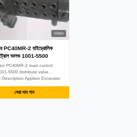
Video
ীর PC40MR-2 হাইড্রোলিক
ন্ট্রোল ভালভ 1001-5500
tor PC40MR-2 main control
001-5500 distribute valve
 Description Appliion Excavator
ame MCV Model PC40MR-2 Part
 1001-5500 Warranty
সেরা দাম পান
able Payment term T/T, Western
paypal, trade assurance or as
d After sales service Online List
 parts # Part ...