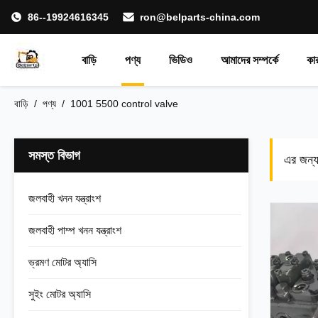
86--19924616345
ron@belparts-china.com
বাড়ি
পণ্য
ভিডিও
আমাদের সম্পর্কে
কা
বাড়ি
/
পণ্য
/
1001 5500 control valve
সমস্ত বিভাগ
এর জন্
জলবাহী খনন যন্ত্রাংশ
জলবাহী পাম্প খনন যন্ত্রাংশ
ভ্রমণ মোটর অ্যাসি
সুইং মোটর অ্যাসি