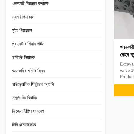
খননকারী নিয়ন্ত্রণ কপাটক
ভ্রমণ গিয়ারবক্স
সুইং গিয়ারবক্স
প্ল্যানেটারি গিয়ার পার্টস
খননকার
মেইন ক
ইসিইউ নিয়ামক
Excava
valve 1
খননকারীর মনিটর স্ক্রিন
Product
Part n
হাইড্রোলিক সিলিন্ডার অ্যাসি
number
Negoti
স্লুইং রিং বিয়ারিং
union, 
require
ডিজেল ইঞ্জিন সমাবেশ
of spare
মিনি এক্সকাভেটর