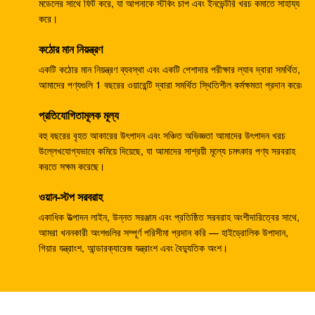
HPV55 এক্সক্যাভারের যন্ত্রাংশ PC120-3 PC120-5 গিয়ার পাম্প
মডেলের সাথে ফিট করে, যা আপনাকে স্টকিং চাপ এবং ইনভেন্টরি খরচ কমাতে সাহায্য
করে।
পাইলট পাম্প 708-23-04014 কমাতসুর জন্য
কঠোর মান নিয়ন্ত্রণ
ZX330-3 ZX330-5G ZX450 খনন নিয়ন্ত্রণ নিয়ন্ত্রণ ভালভ
4625137 YA00000734
একটি কঠোর মান নিয়ন্ত্রণ ব্যবস্থা এবং একটি পেশাদার পরীক্ষার ল্যাব দ্বারা সমর্থিত,
আমাদের পণ্যগুলি 1 বছরের ওয়ারেন্টি দ্বারা সমর্থিত স্থিতিশীল কর্মক্ষমতা প্রদান করে৷
খননকারীর PC40MR-2 হাইড্রোলিক মেইন কন্ট্রোল ভালভ 1001-
প্রতিযোগিতামূলক মূল্য
5500
বহু বছরের বৃহত আকারের উৎপাদন এবং সঞ্চিত অভিজ্ঞতা আমাদের উৎপাদন খরচ
জেডএক্স 300 এর জন্য এইচপিভি 145 জি প্রেসার পাম্প নিয়ন্ত্রক
উল্লেখযোগ্যভাবে কমিয়ে দিয়েছে, যা আমাদের সাশ্রয়ী মূল্যে চমৎকার পণ্য সরবরাহ
9195243
করতে সক্ষম করেছে।
বেলপার্টস জেডএক্স 200 এইচপিভি0102 হাইড্রোলিক পাম্প নিয়ন্ত্রক
ওয়ান-স্টপ সরবরাহ
9181608
একাধিক উত্পাদন লাইন, উন্নত সরঞ্জাম এবং প্রতিষ্ঠিত সরবরাহ অংশীদারিত্বের সাথে,
আমরা খননকারী অংশগুলির সম্পূর্ণ পরিসীমা প্রদান করি — হাইড্রোলিক উপাদান,
খননকারী E304CR সুইং মোটর অ্যাসি E304 হাইড্রোলিক সুইং হ্রাস
গিয়ার যন্ত্রাংশ, আন্ডারক্যারেজ যন্ত্রাংশ এবং বৈদ্যুতিক অংশ।
হ্রাস অ্যাসি
210 কেজি এসকে 250 এক্সকেভেটার কন্ট্রোল ভালভ বি 44014 বি
কেএমএক্স 15 ওয়াইড D