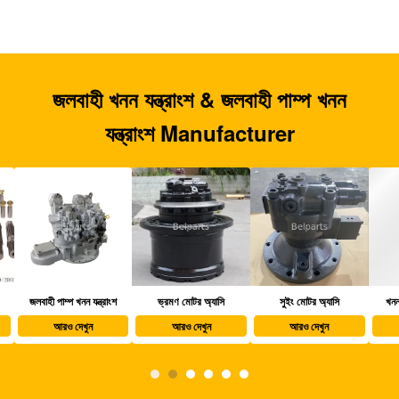
জলবাহী খনন যন্ত্রাংশ & জলবাহী পাম্প খনন
যন্ত্রাংশ Manufacturer
জলবাহী পাম্প খনন যন্ত্রাংশ
ভ্রমণ মোটর অ্যাসি
সুইং মোটর অ্যাসি
খননক
আরও দেখুন
আরও দেখুন
আরও দেখুন