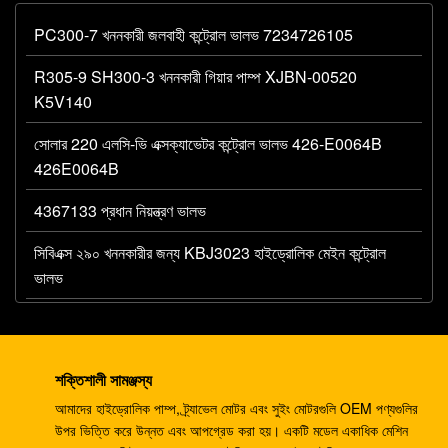
PC300-7 খননকারী জলবাহী কন্ট্রোল ভালভ 7234726105
R305-9 SH300-3 খননকারী গিয়ার পাম্প XJBN-00520
K5V140
সোলার 220 এলসি-ভি এক্সক্যাভেটর কন্ট্রোল ভালভ 426-E0064B
426E0064B
4367133 প্রধান নিয়ন্ত্রণ ভালভ
সিবিএক্স ২৯০ খননকারীর জন্য KBJ3023 হাইড্রোলিক মেইন কন্ট্রোল
ভালভ
R290LC-7 R305LC-7 খননকারী নিয়ন্ত্রণ নিয়ন্ত্রণ ভালভ 31N8-
10110 এমসিভি
শক্তিশালী সামঞ্জস্য
708-1W-00042 খননকারীর PC60 7 PC75 জন্য হাইড্রোলিক
আমাদের হাইড্রোলিক পাম্প, ট্র্যাভেল মোটর এবং সুইং মোটরগুলি OEM পণ্যগুলির
গিয়ার পাম্প
উপর ভিত্তি করে উন্নত এবং আপগ্রেড করা হয়। একটি মডেল একাধিক মেশিন