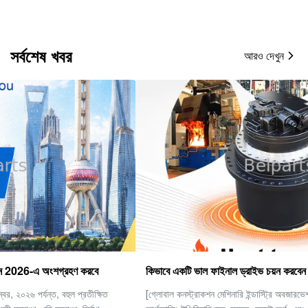
সর্বশেষ খবর
আরও দেখুন
কিভাবে একটি ভাল ফাইনাল ড্রাইভ চয়ন করবেন
[গ্লোবাল কনস্ট্রাকশন মেশিনারি ইন্ডাস্ট্রি অবজারভেশন] ভারী যন্ত্রপাতি এবং