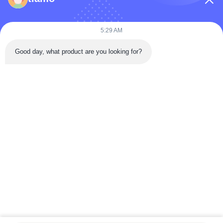
কোম্পানির নাম
5:29 AM
Good day, what product are you looking for?
বার্তা
*
বার্তা পাঠান
বাড়ি
পণ্য
ভিডিও
আমাদের সম্পর্কে
কারখানা ভ্রমণ
মান নিয়ন্ত্রণ
যোগাযোগ করুন
উদ্ধৃতির জন্য আবেদন
খবর