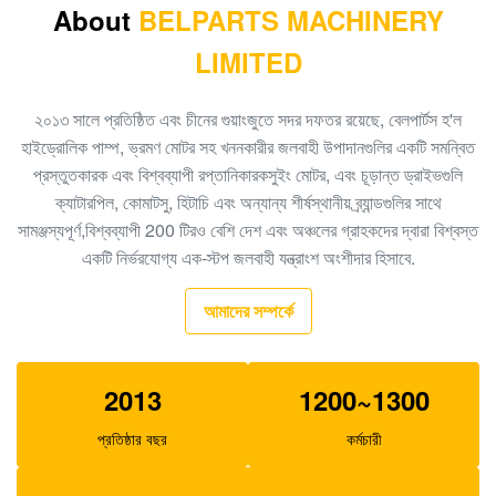
About
BELPARTS MACHINERY
550 কেজি ইসি 460 হাইড্রোলিক কন্ট্রোল ভালভ অ্যাসেম্বলি
LIMITED
14699704
হিটাচি খননকারীর EX300-2 HPV145 হাইড্রোলিক পাম্প নিয়ন্ত্রক
২০১৩ সালে প্রতিষ্ঠিত এবং চীনের গুয়াংজুতে সদর দফতর রয়েছে, বেলপার্টস হ'ল
9122781
হাইড্রোলিক পাম্প, ভ্রমণ মোটর সহ খননকারীর জলবাহী উপাদানগুলির একটি সমন্বিত
প্রস্তুতকারক এবং বিশ্বব্যাপী রপ্তানিকারকসুইং মোটর, এবং চূড়ান্ত ড্রাইভগুলি
হিটাচি খননকারী EX200 HPV116 রেগুলেটর স্পেয়ার পার্টস
ক্যাটারপিল, কোমাটসু, হিটাচি এবং অন্যান্য শীর্ষস্থানীয় ব্র্যান্ডগুলির সাথে
19070528
সামঞ্জস্যপূর্ণ,বিশ্বব্যাপী 200 টিরও বেশি দেশ এবং অঞ্চলের গ্রাহকদের দ্বারা বিশ্বস্ত
K3V63DT হাইড্রোলিক পাম্প নিয়ন্ত্রক, E312 খননকারী জলবাহী পাম্প
একটি নির্ভরযোগ্য এক-স্টপ জলবাহী যন্ত্রাংশ অংশীদার হিসাবে.
যন্ত্রাংশ SA8230-09140
আমাদের সম্পর্কে
খননকারী R360 K3V180DT জলবাহী পাম্প যন্ত্রাংশ এক্সজেবিএন
-00590 পাম্প নিয়ন্ত্রক
2013
1200~1300
E320C এক্সকাভেটরের জন্য SBS120 হাইড্রোলিক পাম্প অ্যাসে
1262016
প্রতিষ্ঠার বছর
কর্মচারী