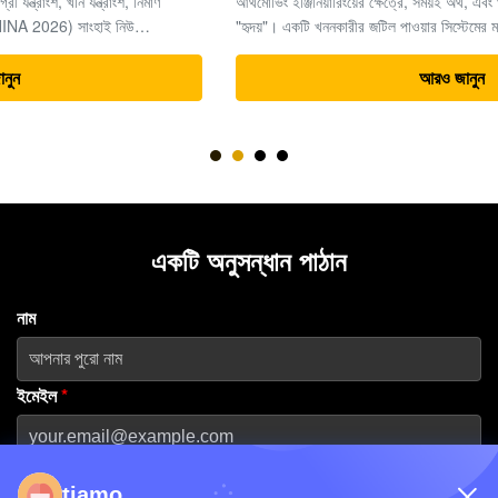
আর্থমোভিং ইঞ্জিনিয়ারিংয়ের ক্ষেত্রে, সময়ই অর্থ, এবং খননকারীরা সমগ্র প্রকল্পের
"হৃদয়"। একটি খননকারীর জটিল পাওয়ার সিস্টেমের মধ্যে, চূড়ান্ত ড্রাইভ (ট্রাভেল
মোটর এবং রিডিউসার অ্যাসেম্বলি) উচ্চ-চাপের জলবাহী শক্তিকে যান্ত্রিক চা...
আরও জানুন
একটি অনুসন্ধান পাঠান
নাম
ইমেইল
*
ফোন নম্বর
tiamo