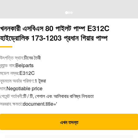
খননকারী এসবিএস 80 পাইলট পাম্প E312C
হাইড্রোলিক 173-1203 প্রধান গিয়ার পাম্প
উৎপত্তি স্থান:
চীনের তৈরী
ব্র্যান্ড নাম:
Belparts
মডেল নম্বর:
E312C
ন্যূনতম অর্ডার পরিমাণ:
1 টুকরা
দাম:
Negotiable price
পেমেন্ট শর্তাবলী:
টি / টি, পেপাল এবং আলিবাবার বাণিজ্য নিশ্চয়তা
সরবরাহ ক্ষমতা:
document.title='
এখন তদন্ত