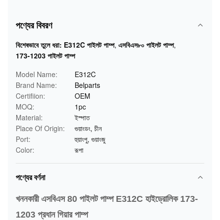
পণ্যের বিবরণ
বিশেষভাবে তুলে ধরা:
E312C পাইলট পাম্প
,
এসবিএস৮০ পাইলট পাম্প
,
173-1203 পাইলট পাম্প
Model Name:
E312C
Brand Name:
Belparts
Certifiion:
OEM
MOQ:
1pc
Material:
ইস্পাত
Place Of Origin:
গুয়াংডং, চীন
Port:
হুয়াংপু, গুয়াংজু
Color:
রূপা
পণ্যের বর্ণনা
খননকারী এসবিএস 80 পাইলট পাম্প E312C হাইড্রোলিক 173-
1203 প্রধান গিয়ার পাম্প