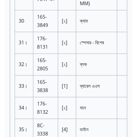
MM)
165-
30
[২]
ক্যাম
3849
176-
31।
[২]
স্পেসার - বিশেষ
8131
165-
32।
[২]
ব্লক
2805
165-
33।
[1]
ব্যারেল এএস
3838
176-
34।
[২]
বহন
8132
8C-
35।
[4]
ডাউন
3338