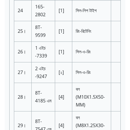
165-
24
[1]
সিল-লিপ টাইপ
2802
8T-
25।
[1]
রিং-রিটেনিং
9599
1 এইচ
26।
[1]
সিল-ও-রিং
-7339
2 এইচ
27।
[২]
সিল-ও-রিং
-9247
বল
8T-
28।
[4]
(M10X1.5X50-
4185
এম
MM)
বল
8T-
29।
[4]
(M8X1.25X30-
7547
এম