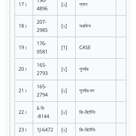
190-
17।
[২]
প্লাগ
4896
207-
18।
[২]
অরফিস
2985
176-
19।
[1]
CASE
0581
165-
20।
[২]
পুনর্বার
2793
165-
21।
[২]
পুনর্বার-বল
2794
6 ভি
22।
[২]
রিং-রিটেনিং
-8144
23।
1J-6472
[২]
রিং-রিটেনিং