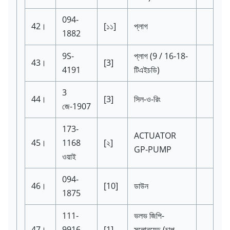
094-
42।
[১১]
প্লাগ
1882
9S-
প্লাগ
(9 / 16-18-
43।
[3]
4191
টিএইচডি)
3
44।
[3]
সিল-ও-রিং
জে-1907
173-
ACTUATOR
45।
1168
[২]
GP-PUMP
ওয়াই
094-
46।
[10]
ডাউন
1875
111-
ভলভ জিপি-
47।
9916
[1]
সলোনয়েড
(চাপ