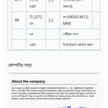
ওয়াই
কমানো)
7I-2272
বল
(M5X0.8X12-
48
[২]
এম
MM)
এম
মেট্রিক অংশ
ওয়াই
ইলাস্ট্রেশন আলাদা করুন
কোম্পানির তথ্য