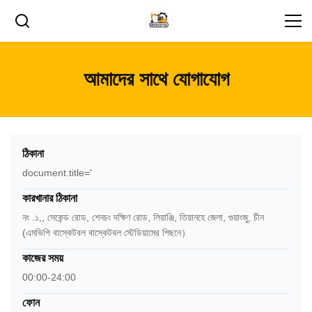
আমাদের সাথে যোগাযোগ
ঠিকানা
document.title='
কারখানার ঠিকানা
নং .১,, সেকেন্ড রোড, শেনচং দক্ষিণ রোড, লিয়াঞ্জি, তিয়ানহে জেলা, গুয়াংজু, চীন
(এমভিপি বাস্কেটবল বাস্কেটবল স্টেডিয়ামের পিছনে）
কাজের সময়
00:00-24:00
ফোন