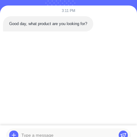
3:11 PM
কোম্পানির নাম
Good day, what product are you looking for?
বার্তা
বার্তা পাঠান
বাড়ি
পণ্য
ভিডিও
আমাদের সম্পর্কে
কারখানা ভ্রমণ
মান নিয়ন্ত্রণ
যোগাযোগ করুন
উদ্ধৃতির জন্য আবেদন
খবর
© 2026 BELPARTS MACHINERY LIMITED. All Rights Reserved.