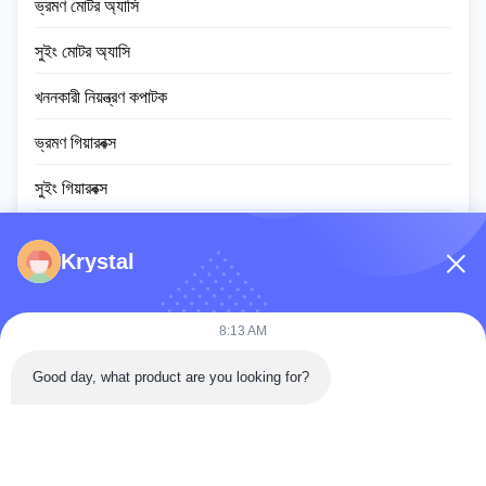
ভ্রমণ মোটর অ্যাসি
সুইং মোটর অ্যাসি
খননকারী নিয়ন্ত্রণ কপাটক
ভ্রমণ গিয়ারবক্স
সুইং গিয়ারবক্স
প্ল্যানেটারি গিয়ার পার্টস
Krystal
ইসিইউ নিয়ামক
খননকারীর মনিটর স্ক্রিন
8:13 AM
হাইড্রোলিক সিলিন্ডার অ্যাসি
Good day, what product are you looking for?
স্লুইং রিং বিয়ারিং
ডিজেল ইঞ্জিন সমাবেশ