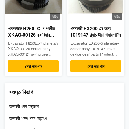
ভিডিও
ভিডিও
খননকারক R250LC-7 গ্রহীয়
খননকারী EX200 এর জন্য
XKAQ-00126 ক্যারিয়ার
1019147 প্ল্যানেটারি গিয়ার পার্টস
Assy XKAQ-00121 সুইং
Excavator R250LC-7 planetary
Excavator EX200-5 planetary
গিয়ার যন্ত্রাংশ
XKAQ-00126 carrier assy
carrier assy 1019147 travel
XKAQ-00121 swing gear
device gear parts Product
Parts Product Description
Description Product name:
Product name: planetary
planetary carrier assy Place
সেরা দাম পান
সেরা দাম পান
carrier assy Place of Origin:
of Origin: China(mainland)
China(mainland) Model:
Model: EX200-5 Part number:
R250LC-7 Part number:
1019147 MOQ: 1 PCS
XKAQ-00121 XKAQ-00126
Payment term: T/T &
সমস্ত বিভাগ
MOQ: 1 PCS Payment term:
PayPal& Trade Assurance
T/T & PayPal& Trade
Delivery time: Within 2 days
Assurance Delivery time:
after receiving ...
জলবাহী খনন যন্ত্রাংশ
Within 2 ...
জলবাহী পাম্প খনন যন্ত্রাংশ