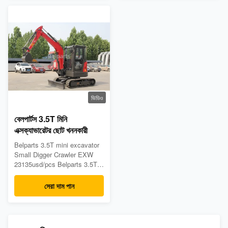
power 10 kw/11KW /2200r/min
length of track 960mm
Track type Rubber track MAIN
Platform ground clearance
DEMENSIONS Overall
376 mm Platform back turning
dimension( LxWxH)
radius 664 mm Chassis width
3160x1040x2377 mm
896 mm Track width 180 mm
Platform ...
Chassis ...
ভিডিও
বেলপার্টস 3.5T মিনি
এক্সক্যাভারেটর ছোট খননকারী
Belparts 3.5T mini excavator
Small Digger Crawler EXW
23135usd/pcs Belparts 3.5T
Mini Excavator Small Digger
Brand New Appliion:Excavator
সেরা দাম পান
Part number:/ Material:Steel
Model:3.5T mini excavator
MOQ:1PC Payment term:T/T,
Paypal, Trade assurance, or