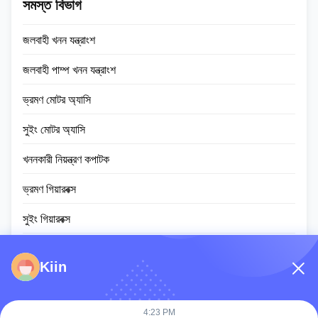
সমস্ত বিভাগ
as required Delivery:2 days
after the payment ...
জলবাহী খনন যন্ত্রাংশ
জলবাহী পাম্প খনন যন্ত্রাংশ
ভ্রমণ মোটর অ্যাসি
সুইং মোটর অ্যাসি
খননকারী নিয়ন্ত্রণ কপাটক
ভ্রমণ গিয়ারবক্স
সুইং গিয়ারবক্স
প্ল্যানেটারি গিয়ার পার্টস
Kiin
ইসিইউ নিয়ামক
খননকারীর মনিটর স্ক্রিন
4:23 PM