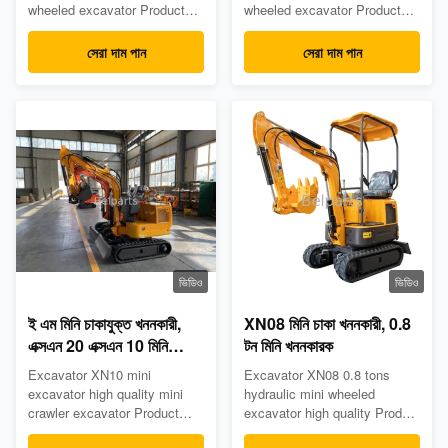
wheeled excavator Product
wheeled excavator Product
Description Machine Weight
Description Overall dimension
1900 Kg Bucket Capacity
( LxWxH) Unit (mm) a
সেরা দাম পান
সেরা দাম পান
0.048 m³ Engine Japanese
Wheelbase 1130 b Total
YANMAR 3TNV70 / 3TNV74
length of track 1450 c
Rotated power 10 kw/11.2kw/
Platform ground clearance
2200r/min Track type Steel
437 d Counterweight turning
track MAIN DEMENSIONS
radius 790 e Chassis width
Overall dimension( LxWxH)
1110 f Track width 230 g
3400 x (990-1240) x ...
Track height 320 h ...
ভিডিও
ভিডিও
ই এম মিনি চাকাযুক্ত খননকারী,
XN08 মিনি চাকা খননকারী, 0.8
এক্সএন 20 এক্সএন 10 মিনি
টন মিনি খননকারক
খননকারক
Excavator XN10 mini
Excavator XN08 0.8 tons
excavator high quality mini
hydraulic mini wheeled
crawler excavator Product
excavator high quality Product
Description Part name Mini
Description SPECIFIION Unit