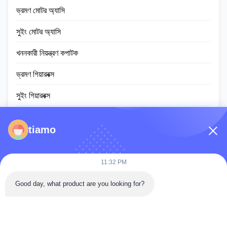
ভ্রমণ মোটর অ্যাসি
সুইং মোটর অ্যাসি
খননকারী নিয়ন্ত্রণ কপাটক
ভ্রমণ গিয়ারবক্স
সুইং গিয়ারবক্স
প্ল্যানেটারি গিয়ার পার্টস
tiamo
ইসিইউ নিয়ামক
খননকারীর মনিটর স্ক্রিন
11:32 PM
হাইড্রোলিক সিলিন্ডার অ্যাসি
Good day, what product are you looking for?
স্লুইং রিং বিয়ারিং
ডিজেল ইঞ্জিন সমাবেশ