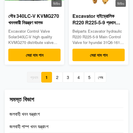
ভিডিও
ভিডিও
সৌর 340LC-V KVMG270
Excavator হাইড্রোলিক
খননকারী নিয়ন্ত্রণ ভালভ
R220 R225-5-9 প্রধান
নিয়ন্ত্রণ ভালভ জন্য Hyundai
Excavator Control Valve
Belparts Excavator hydraulic
31Q6-16111
Solar340LC-V high quality
R220 R225-5-9 Main Control
KVMG270 distribute valve
Valve for hyundai 31Q6-16111
Appliion Excavator Part name
Are you looking for a reliable
MCV Model Solar340LC-V
and efficient control valve for
সেরা দাম পান
সেরা দাম পান
Part number LC30V00010F2
your excavator? Look no
Warranty Negotiable Payment
further than the R220 R225-5-
term T/T, Western union,
9 control valve, designed
paypal, trade assurance or as
specifically for use with a
প্রথম
1
2
3
4
5
শেষ
required After sales service
wide range of excavator
Online List of spare parts #
models. Key Features: ...
Part No ...
সমস্ত বিভাগ
জলবাহী খনন যন্ত্রাংশ
জলবাহী পাম্প খনন যন্ত্রাংশ