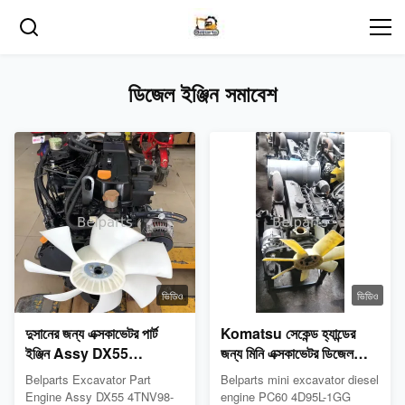
ডিজেল ইঞ্জিন সমাবেশ
ভিডিও
ভিডিও
দুসানের জন্য এক্সকাভেটর পার্ট
Komatsu সেকেন্ড হ্যান্ডের
ইঞ্জিন Assy DX55
জন্য মিনি এক্সকাভেটর ডিজেল
4TNV98-EPHYBU ডিজেল
ইঞ্জিন অ্যাসেম্বলি PC60
Belparts Excavator Part
Belparts mini excavator diesel
ইঞ্জিন সমাবেশ
4D95L-1GG
Engine Assy DX55 4TNV98-
engine PC60 4D95L-1GG