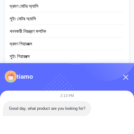
ভ্রমণ মোটর অ্যাসি
সুইং মোটর অ্যাসি
খননকারী নিয়ন্ত্রণ কপাটক
ভ্রমণ গিয়ারবক্স
সুইং গিয়ারবক্স
প্ল্যানেটারি গিয়ার পার্টস
tiamo
ইসিইউ নিয়ামক
খননকারীর মনিটর স্ক্রিন
2:13 PM
হাইড্রোলিক সিলিন্ডার অ্যাসি
Good day, what product are you looking for?
স্লুইং রিং বিয়ারিং
ডিজেল ইঞ্জিন সমাবেশ