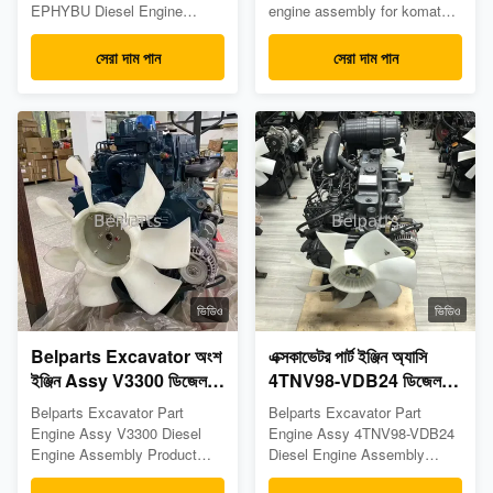
EPHYBU Diesel Engine
engine assembly for komatsu
Assembly for doosan Product
second hand Product
Description
Description
সেরা দাম পান
সেরা দাম পান
Appliion:Excavator Part
Appliion:Excavator Part
name:Engine Assembly Pump
name:Engine Assembly Part
number:4TNV98-EPHYBU
number:/ Model:R320LC-7
Model:DX55 MOQ:1PC
C8.3-C MOQ:1PC
Material:Steel Payment
Material:Steel Payment
term:T/T, Western union,
term:T/T, Western union,
paypal, trade assurance or as
paypal, trade assurance or as
required Weight:580KG ...
required Weight...
ভিডিও
ভিডিও
Belparts Excavator অংশ
এক্সকাভেটর পার্ট ইঞ্জিন অ্যাসি
ইঞ্জিন Assy V3300 ডিজেল
4TNV98-VDB24 ডিজেল
ইঞ্জিন সমাবেশ
ইঞ্জিন সমাবেশ
Belparts Excavator Part
Belparts Excavator Part
Engine Assy V3300 Diesel
Engine Assy 4TNV98-VDB24
Engine Assembly Product
Diesel Engine Assembly
Description
Product Description