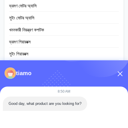
ভ্রমণ মোটর অ্যাসি
সুইং মোটর অ্যাসি
খননকারী নিয়ন্ত্রণ কপাটক
ভ্রমণ গিয়ারবক্স
সুইং গিয়ারবক্স
প্ল্যানেটারি গিয়ার পার্টস
tiamo
ইসিইউ নিয়ামক
খননকারীর মনিটর স্ক্রিন
8:50 AM
হাইড্রোলিক সিলিন্ডার অ্যাসি
Good day, what product are you looking for?
স্লুইং রিং বিয়ারিং
ডিজেল ইঞ্জিন সমাবেশ