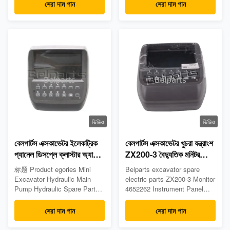
Belparts R210-7 air condition
Motor Assy Swing Motor
সেরা দাম পান
সেরা দাম পান
panel R210LC-7 R225-7
Assy Control Valve Assy
conditioner Place of Origin:
Center Joint Assy Engine
China(mainland) Model: R210-
Assy Engine Parts Electric
7 R210LC-7 R225-7 Part
Parts Cooling System Rubber
number: / MOQ: 1 PCS
Parts Series Sealing
Payment term: T/T & Western
Series/Seal Kit Filter Cab
Union.... Delivery ...
Parts Small Parts ...
ভিডিও
ভিডিও
বেলপার্টস এক্সকাভেটর ইলেকট্রিক
বেলপার্টস এক্সকাভেটর খুচরা যন্ত্রাংশ
প্যানেল ডিসপ্লে ক্লাস্টার অ্যাসি
ZX200-3 বৈদ্যুতিক মনিটর
গেজ ZX200W ZX170W
4652262 যন্ত্র প্যানেল
标题 Product egories Mini
Belparts excavator spare
ZX190W-3 ZX220W-3
Excavator Hydraulic Main
electric parts ZX200-3 Monitor
ZX210W-3 4653783
Pump Hydraulic Spare Parts
4652262 Instrument Panel
4653780
Gears&Reduction Assy Travel
ZX200-3 4652262 Instrument
Motor Assy Swing Motor
Panel Product Description
সেরা দাম পান
সেরা দাম পান
Assy Control Valve Assy
Appliion Excavator Part
Center Joint Assy Engine
number 4652262 monitor