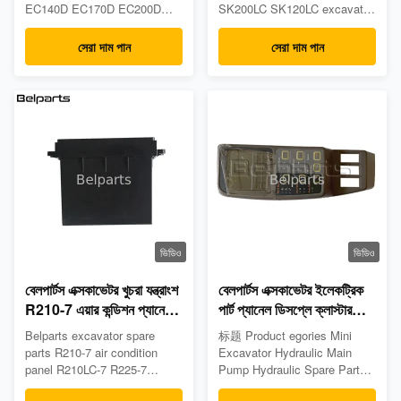
EC300D EC350D
YN20M01088P1 প্যানেল
EC140D EC170D EC200D
SK200LC SK120LC excavator
EC380D 14640102
EC220D EC250D EC300D
air conditioning controller
EC350D EC380D 14640102
YN20M01088P1 panel
সেরা দাম পান
সেরা দাম পান
PRODUCT SPECIFIIONS
Product parameter: Appliion :
Item Description Part name
Excavator Part Name : air
Monitor Part number
conditioning controlle Material
14640102 Model EC120D
: Plastic Model :
EC140D EC170D EC200D
YN20M01088P1 Warranty : 6
EC220D EC250D EC300D
Months Color : Black Our
EC350D EC380D MOQ 1PC
advantages: Ø ...
Warranty 12 months Payment
...
ভিডিও
ভিডিও
বেলপার্টস এক্সকাভেটর খুচরা যন্ত্রাংশ
বেলপার্টস এক্সকাভেটর ইলেকট্রিক
R210-7 এয়ার কন্ডিশন প্যানেল
পার্ট প্যানেল ডিসপ্লে ক্লাস্টার
R210LC-7 R225-7
অ্যাসি 21N8-30013
Belparts excavator spare
标题 Product egories Mini
কন্ডিশনার
R140LC-7 R160LC-7
parts R210-7 air condition
Excavator Hydraulic Main
R180LC-7 R210LC-7
panel R210LC-7 R225-7
Pump Hydraulic Spare Parts
conditioner Product name
R250LC-7
Gears&Reduction Assy Travel