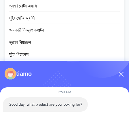
ভ্রমণ মোটর অ্যাসি
সুইং মোটর অ্যাসি
খননকারী নিয়ন্ত্রণ কপাটক
ভ্রমণ গিয়ারবক্স
সুইং গিয়ারবক্স
প্ল্যানেটারি গিয়ার পার্টস
tiamo
ইসিইউ নিয়ামক
খননকারীর মনিটর স্ক্রিন
2:53 PM
হাইড্রোলিক সিলিন্ডার অ্যাসি
Good day, what product are you looking for?
স্লুইং রিং বিয়ারিং
ডিজেল ইঞ্জিন সমাবেশ