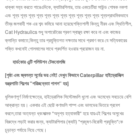
ধাক্কা সহ্য করতে পারেএদিকে, ক্যাটারপিলার, তার একচেটিয়া সাউন্ড শোষক নকশা
এবং শূন্য শূন্য শূন্য শূন্য শূন্য শূন্য শূন্য শূন্য শূন্য শূন্য শূন্য শূন্যপ্রাথমিকভাবে
তীব্র জলবাহী শক এর শব্দ কমিয়ে আনা হয়েছেশক্তিশালী কিন্তু নীরব এবং স্থিতিশীল,
Cat Hydraulics শুধু অপারেটরের শ্রবণ স্বাস্থ্য রক্ষা করে না এবং কাজের
ক্লান্তি কমাতে,কিন্তু তার প্রযুক্তিগত দক্ষতার সাথে প্রমাণ করে যে সত্যিকারের
শক্তি কখনোই গোলমালের সাথে প্রদর্শিত হওয়ার প্রয়োজন হয় না.
হার্ডকোর এন্টি পলিউশন টেকনোলজি
[পৃষ্ঠা এবং জ্বলন্ত সূর্যের ভয় নেই! দেখুন কিভাবে Caterpillar হাইড্রোলিক্স
যন্ত্রপাতি শিল্পের "পরিচ্ছন্নতা পাগল" হয়]
ধূলিকণাপূর্ণ নির্মাণক্ষেত্রে, হাইড্রোলিক সিস্টেমগুলি ধুলো এবং অমেধ্যে সবচেয়ে বেশি
আক্রান্ত হয়। একবার এই ছোট্ট কণাগুলি পাম্প এবং ভালভের ভিতরে প্রবেশ
করলে,তারা অত্যন্ত ধ্বংসাত্মক "অদৃশ্য হত্যাকারী" হয়ে যায়এই শিল্পের অসুখের
বিরুদ্ধে লড়াই করার জন্য, ক্যাটারপিলার (ক্যাট) "প্রদূষণ-বিরোধী প্রযুক্তি"কে
চূড়ান্ত পর্যায়ে নিয়ে গেছে।