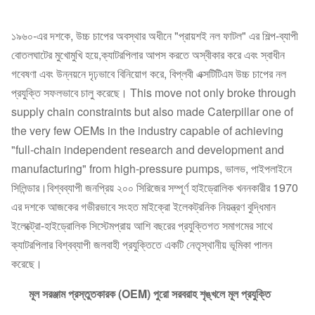
১৯৬০-এর দশকে, উচ্চ চাপের অবস্থার অধীনে "প্রায়শই নল ফাটল" এর শিল্প-ব্যাপী
বোতলঘাটের মুখোমুখি হয়ে,ক্যাটরপিলার আপস করতে অস্বীকার করে এবং স্বাধীন
গবেষণা এবং উন্নয়নে দৃঢ়ভাবে বিনিয়োগ করে, বিপ্লবী এক্সটিটিএম উচ্চ চাপের নল
প্রযুক্তি সফলভাবে চালু করেছে। This move not only broke through
supply chain constraints but also made Caterpillar one of
the very few OEMs in the industry capable of achieving
"full-chain independent research and development and
manufacturing" from high-pressure pumps, ভালভ, পাইপলাইনে
সিলিন্ডার।বিশ্বব্যাপী জনপ্রিয় ২০০ সিরিজের সম্পূর্ণ হাইড্রোলিক খননকারীর 1970
এর দশকে আজকের গভীরভাবে সংহত মাইক্রো ইলেকট্রনিক নিয়ন্ত্রণ বুদ্ধিমান
ইলেক্ট্রো-হাইড্রোলিক সিস্টেমপ্রায় আশি বছরের প্রযুক্তিগত সমাগমের সাথে
ক্যাটরপিলার বিশ্বব্যাপী জলবাহী প্রযুক্তিতে একটি নেতৃস্থানীয় ভূমিকা পালন
করেছে।
মূল সরঞ্জাম প্রস্তুতকারক (OEM) পুরো সরবরাহ শৃঙ্খলে মূল প্রযুক্তি