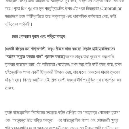
সিগন্যাল বিলম্ব এবং যান্ত্রিক অতিরিক্ততা দূর করে, শক্তি স্থানান্তর দক্ষতা সর্বাধিক
করে।পুরো শিল্প শৃঙ্খলে মূল প্রযুক্তিগুলির উপর এই পরম নিয়ন্ত্রণই Caterpillar
সরঞ্জামকে চরম পরিস্থিতিতে তার অক্লান্ত এবং ধারাবাহিক কর্মক্ষমতা দেয়, ভারী
দায়িত্বের শর্তাবলী।
চরম গোলমাল হ্রাস এবং শক্তি ঘনত্ব
[একটি ষাঁড়ের মত শক্তিশালী, তবুও নীরবে কাজ করছে! বিড়াল হাইড্রোলিকসের
"আইস অ্যান্ড ফায়ার গান" প্রকাশ করছে]
অনেক মানুষ যারা পুরোনো যন্ত্রপাতি
ব্যবহার করেছেন তারা এই অভিজ্ঞতা পেয়েছেনঃ যখন যন্ত্রপাতি ভারী কাজ করে, তখন
হাইড্রোলিক পাম্প একটি ছিদ্রকারী চিৎকার দেয়, যার ফলে একজনের মাথার ত্বকের
ঝাঁকুনি হয়। কিন্তু ক্যাট-এ,এই শিল্প-ব্যাপী সমস্যা দীর্ঘ প্রযুক্তি দ্বারা পুনর্গঠন করা
হয়েছে.
ক্যাট হাইড্রোলিক সিস্টেমের সবচেয়ে কঠিন বৈশিষ্ট্য হল "অত্যন্ত গোলমাল হ্রাস"
এবং "অত্যন্ত উচ্চ শক্তি ঘনত্ব"। এর হাইড্রোলিক পাম্প এবং মোটরগুলি ক্ষুদ্র
শক্তি দানবগুলির মতো আকারে কমপ্যাক্ট,তবুও তাদের মূল উপাদানগুলি দশ টন চরম