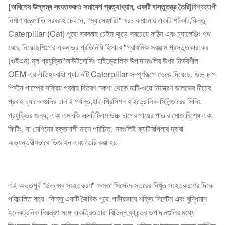
[অবিশেষ উল্লম্ব সংহতকরণঃ সমাবেশ প্রত্যাখ্যান, একটি বাস্তুতন্ত্র তৈরি]
বিশ্বব্যাপী
নির্মাণ যন্ত্রপাতি সরবরাহ চেইনে, "ম্যাসেঞ্জারিং" খরচ কমানোর একটি শর্টকাট,কিন্তু
Caterpillar (Cat) পুরো সরবরাহ চেইন জুড়ে সবচেয়ে কঠিন এবং চ্যালেঞ্জিং পথ
বেছে নিয়েছেশিল্পের একমাত্র প্রতিনিধি হিসাবে "প্রাথমিক সরঞ্জাম প্রস্তুতকারকের
(ওইএম) মূল প্রযুক্তি"আউটসোর্সিং হাইড্রোলিক উপাদানগুলির উপর নির্ভরশীল
OEM এর ঐতিহ্যবাহী প্যাটার্নটি Caterpillar সম্পূর্ণরূপে ভেঙে দিয়েছে. উচ্চ চাপ
পিস্টন পাম্পের সক্রিয় প্রবাহ বিতরণ নকশা থেকে মাল্টি-ওয়ে নিয়ন্ত্রণ ভালভের নীচের
প্রবাহ চ্যানেলগুলির ঢালাই পর্যন্ত,হাই-প্রিসিশন হাইড্রোলিক সিলিন্ডারের সিলিং
প্রযুক্তির জন্য, এবং এমনকি এক্সটিটিএম উচ্চ চাপের পায়ের পাতার মোজাবিশেষ এবং
ফিটিং, যা মেশিনের রক্তনালী নামে পরিচিত, সবগুলিই ক্যাটারপিলার দ্বারা
অভ্যন্তরীণভাবে ডিজাইন এবং তৈরি করা হয়।
এই অভূতপূর্ব "উল্লম্ব সংহতকরণ" ক্ষমতা সিস্টেম-স্তরের নিখুঁত সংহতকরণের দিকে
পরিচালিত করে।কিন্তু একটি জৈবিক পুরো গভীরভাবে শক্তি সিস্টেম এবং বুদ্ধিমান
ইলেকট্রনিক নিয়ন্ত্রণ সঙ্গে একত্রিততারা বিভিন্ন ব্র্যান্ডের উপাদানগুলির মধ্যে