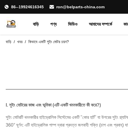
86--19924616345
ron@belparts-china.com
বাড়ি
পণ্য
ভিডিও
আমাদের সম্পর্কে
কা
বাড়ি
/
খবর
/
কিভাবে একটি সুইং মোটর চয়ন?
I. সুইং মোটরের কাজ এবং ভূমিকা (এটি একটি খননকারীতে কী করে?)
সুইং মোটরটি খননকারীর হাইড্রোলিক সিস্টেমের একটি "কোর হার্ট" যা উপরের সুইং প্ল্যাটফর
360° ঘূর্ণন: এটি হাইড্রোলিক পাম্প দ্বারা প্রদত্ত জলবাহী শক্তি (চাপ এবং প্রবাহ) যা