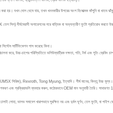
 করা হয়। যখন দোল থেমে যায়, তখন খননকারীর উপরের অংশ হিংসাত্মক কাঁপুনি বা ধাতব ঝাঁকুন
েল সিল) দীর্ঘমেয়াদী অপারেশনের পরে বাহ্যিক বা অভ্যন্তরীণ ফুটো প্রতিরোধ করতে উচ্চ 
াপনা সিস্টেম সার্টিফিকেশন পাস করেছে কিনা।
রিচালনা করে, উচ্চ-চাপের পরিস্থিতিতে ভলিউম্যাট্রিক দক্ষতা, গতি, টর্ক এবং সুইং ব্রেকিং
, M2X/M5X সিরিজ), Rexroth, Tong Myung, ইত্যাদি। শীর্ষ মানের, কিন্তু উচ্চ মূল্য।
, উপকরণ এবং প্রক্রিয়াগুলি ব্যবহার করুন, কঠোরভাবে OEM মান অনুযায়ী তৈরি। সাধারণত 12-
ণ ঢালাই লোহা, ভালভ সমাবেশ খারাপভাবে সুরক্ষিত নয় এবং দুর্বল ঘূর্ণন, তেল ফুটো, বা পাইপ 