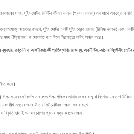
়াকলাপের সময়, সুইং মোটর, ডিস্ট্রিবিউশন ভালভ (প্রধান ভালভ) এর সাথে একত্রে, বালতি ল্যান্ড
উল্লেখযোগ্য জড়তার কারণে, সুইং মোটর একটি সুইং ব্রেক ভালভ (রিলিফ ভালভ) এবং একটি যা
রার সময় "স্লিপেজ" বা দোলাতে বাধা দিলে নিরাপত্তা লকিং অর্জন করে।
্যবহার, রপ্তানি বা আফটারমার্কেট প্রতিস্থাপনের জন্য, একটি উচ্চ-মানের স্লিউইং মোটর বেছ
িপরীত করে।
োড়া। উচ্চ-মানের মোটরগুলি সাধারণত উচ্চ-শক্তির তামার সংকর ধাতু বা বিশেষভাবে তাপ-চিকিত্
় এবং দীর্ঘ সময়ের জন্য উচ্চ ভলিউমেট্রিক দক্ষতা বজায় রাখে।
বা বিকৃতি ছাড়াই ঘন ঘন চাপের প্রভাব সহ্য করতে সক্ষম।
ড ফ্লাশ ভালভ, অ্যান্টি-স্লিপ ভালভ, ব্রেক ভালভ ইত্যাদি)।