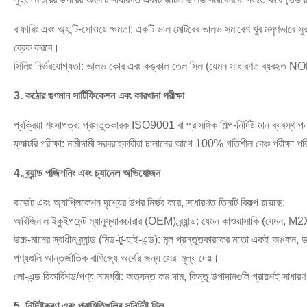
বাফারিং এবং অ্যান্টি-সোওয়ে ক্ষমতা: একটি ভাল মোটরের ভালভ সমাবেশ খুব মসৃণভাবে সুর
ব্রেক করবে।
সিলিং নির্ভরযোগ্যতা: ভালভ কোর এবং কঙ্কাল তেল সিল (যেমন সাধারণত ব্যবহৃত NOK ত
3. কঠোর গুণমান সার্টিফিকেশন এবং কারখানা পরীক্ষা
প্রক্রিয়া শংসাপত্র: প্রস্তুতকারক ISO9001 বা প্রাসঙ্গিক শিল্প-নির্দিষ্ট মান ব্যবস্থ
ফ্যাক্টরি পরীক্ষা: নামীদামী সরবরাহকারীরা চালানের আগে 100% গতিশীল বেঞ্চ পরীক্ষা প
4. ব্র্যান্ড পজিশনিং এবং চ্যানেল অভিযোজন
বাজেট এবং অ্যাপ্লিকেশন দৃশ্যের উপর নির্ভর করে, সাধারণত তিনটি বিকল্প রয়েছে:
অরিজিনাল ইকুইপমেন্ট ম্যানুফ্যাকচারার (OEM) ব্র্যান্ড: যেমন কাওয়াসাকি (যেমন
উচ্চ-মানের স্বাধীন ব্র্যান্ড (মিড-টু-হাই-এন্ড): মূল প্রস্তুতকারকের মতো একই অঙ্কন
পণ্যগুলি আন্তর্জাতিক বাণিজ্যে অর্থের জন্য সেরা মূল্য দেয়।
লো-এন্ড রিফার্বিশড/পণ্য সামগ্রী: অত্যন্ত কম দাম, কিন্তু উপাদানগুলি প্রায়শই সাধার
5. নির্দিষ্টকরণ এবং পরামিতিগুলির সুনির্দিষ্ট মিল