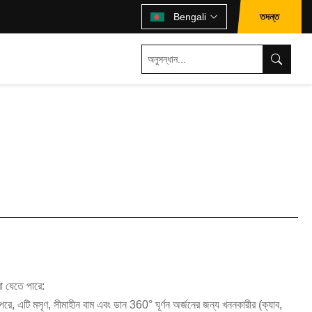
তদন্ত
Bengali
রা যেতে পারে:
র পরে, এটি মসৃণ, সীমাহীন বাম এবং ডান 360° ঘূর্ণন অর্জনের জন্য খননকারীর (ক্যাব,