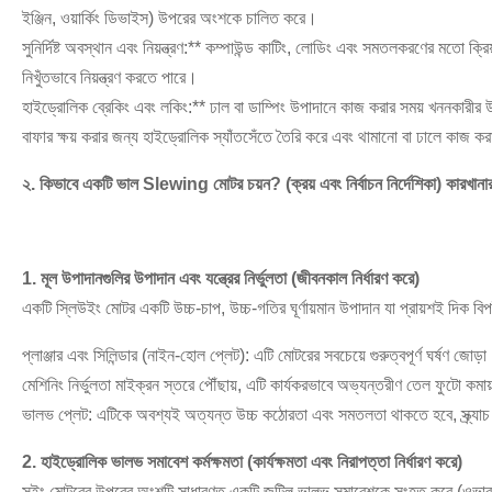
ইঞ্জিন, ওয়ার্কিং ডিভাইস) উপরের অংশকে চালিত করে।
সুনির্দিষ্ট অবস্থান এবং নিয়ন্ত্রণ:** কম্পাউন্ড কাটিং, লোডিং এবং সমতলকরণের মতো ক্রিয
নিখুঁতভাবে নিয়ন্ত্রণ করতে পারে।
হাইড্রোলিক ব্রেকিং এবং লকিং:** ঢাল বা ডাম্পিং উপাদানে কাজ করার সময় খননকারীর 
বাফার ক্ষয় করার জন্য হাইড্রোলিক স্যাঁতসেঁতে তৈরি করে এবং থামানো বা ঢালে কাজ ক
২. কিভাবে একটি ভাল Slewing মোটর চয়ন? (ক্রয় এবং নির্বাচন নির্দেশিকা) কারখানার ব
1. মূল উপাদানগুলির উপাদান এবং যন্ত্রের নির্ভুলতা (জীবনকাল নির্ধারণ করে)
একটি স্লিউইং মোটর একটি উচ্চ-চাপ, উচ্চ-গতির ঘূর্ণায়মান উপাদান যা প্রায়শই দিক ব
প্লাঞ্জার এবং সিলিন্ডার (নাইন-হোল প্লেট): এটি মোটরের সবচেয়ে গুরুত্বপূর্ণ ঘর্ষণ জ
মেশিনিং নির্ভুলতা মাইক্রন স্তরে পৌঁছায়, এটি কার্যকরভাবে অভ্যন্তরীণ তেল ফুটো কমায
ভালভ প্লেট: এটিকে অবশ্যই অত্যন্ত উচ্চ কঠোরতা এবং সমতলতা থাকতে হবে, স্ক্র্যাচ 
2. হাইড্রোলিক ভালভ সমাবেশ কর্মক্ষমতা (কার্যক্ষমতা এবং নিরাপত্তা নির্ধারণ করে)
সুইং মোটরের উপরের অংশটি সাধারণত একটি জটিল ভালভ সমাবেশকে সংহত করে (ওভারলো