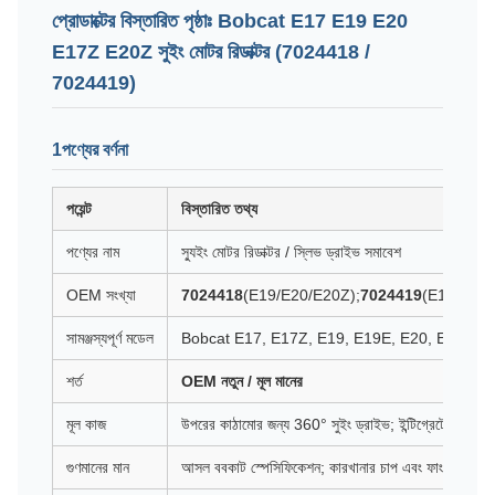
প্রোডাক্টের বিস্তারিত পৃষ্ঠাঃ Bobcat E17 E19 E20
E17Z E20Z সুইং মোটর রিডাক্টর (7024418 /
7024419)
1পণ্যের বর্ণনা
পয়েন্ট
বিস্তারিত তথ্য
পণ্যের নাম
স্যুইং মোটর রিডাক্টর / স্লিভ ড্রাইভ সমাবেশ
OEM সংখ্যা
7024418
(E19/E20/E20Z);
7024419
(E17/E17Z
সামঞ্জস্যপূর্ণ মডেল
Bobcat E17, E17Z, E19, E19E, E20, E20Z (1.7 ′
শর্ত
OEM নতুন / মূল মানের
মূল কাজ
উপরের কাঠামোর জন্য 360° সুইং ড্রাইভ; ইন্টিগ্রেটেড হাইড্রোল
গুণমানের মান
আসল ববকাট স্পেসিফিকেশন; কারখানার চাপ এবং ফাংশন পরীক্ষা 