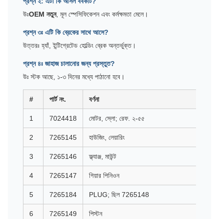
প্রশ্ন ২: এটা কি আসল ববকাট?
উঃ
OEM নতুন
, মূল স্পেসিফিকেশন এবং কর্মক্ষমতা মেলে।
প্রশ্ন ৩ঃ এটি কি ব্রেকের সাথে আসে?
উত্তরঃ হ্যাঁ, ইন্টিগ্রেটেড হোল্ডিং ব্রেক অন্তর্ভুক্ত।
প্রশ্ন ৪ঃ জাহাজ চালানোর জন্য প্রস্তুত?
উঃ স্টক আছে, ১-৩ দিনের মধ্যে পাঠানো হবে।
#
পার্ট নং.
বর্ণনা
1
7024418
মোটর, স্লো; রেফ. ২-৫৫
2
7265145
হাউজিং, লেয়ারিং
3
7265146
ফ্ল্যাঞ্জ, মাউন্ট
4
7265147
গিয়ার পিনিওন
5
7265184
PLUG; ছিল 7265148
6
7265149
পিস্টন