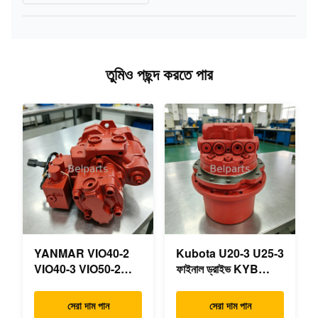
তুমিও পছন্দ করতে পার
YANMAR VIO40-2
Kubota U20-3 U25-3
VIO40-3 VIO50-2
ফাইনাল ড্রাইভ KYB
VIO50-3 VIO55-2
MAG-18VP-230F
VIO55-3 প্রধান
OEM ভ্রমণ মোটর
সেরা দাম পান
সেরা দাম পান
হাইড্রোলিক পাম্প OEM
B0240-18076