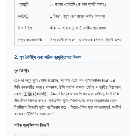
গ্যারান্টি
১২ মাসের ওয়ারেন্টি (উত্পাদন ত্রুটি কভার)
MOQ
1 টুকরা; নমুনা এবং বাল্ক অর্ডার উপলব্ধ
লিড টাইম
স্টক → জাহাজ 1 ¢ 3 কার্যদিবসের মধ্যে
লক্ষ্য ব্যবহারকারী
বিশ্বব্যাপী বিক্রেতা, মেরামতের কর্মশালা, ফ্লিট অপারেটর
2. মূল বৈশিষ্ট্য এবং সঠিক প্রযুক্তিগত বিবরণ
মূল বৈশিষ্ট্য
OEM নতুন সুইং মোটর রিডাক্টর, সরাসরি বোল্ট-অন প্রতিস্থাপন Bobcat
মিনি খননকারীর জন্য। কম্প্যাক্ট, ইন্টিগ্রেটেড কক্ষপথ মোটর + গ্রহীয় গিয়ারবক্স
নকশা
山猫 ((ববকাট)
. উচ্চ-শক্তিযুক্ত খাদ গিয়ার এবং ভারী-ডুয়িং বিয়ারিং
দীর্ঘ জীবন নিশ্চিত করে। স্থিতিশীল সুইং পজিশনিংয়ের জন্য অন্তর্নির্মিত ব্রেক।
প্রিমিয়াম সিলগুলি ফুটো প্রতিরোধ করে। জিরো-টেইল সুইং সামঞ্জস্যপূর্ণ, সংকীর্ণ
কাজের সাইটগুলির জন্য আদর্শ।
সঠিক প্রযুক্তিগত বিবরণী