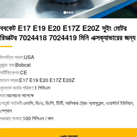
ববকেট E17 E19 E20 E17Z E20Z সুইং মোটর
রিডাক্টর 7024418 7024419 মিনি এক্সক্যাভারের জন্য
উৎপত্তি স্থান:
USA
ব্র্যান্ড নাম:
Bobcat
সার্টিফিকেশন:
CE
মডেল নম্বর:
E17 E19 E20 E17Z E20Z
ন্যূনতম অর্ডার পরিমাণ:
1 পিসিএস
দাম:
আলোচনা সাপেক্ষে
পেমেন্ট শর্তাবলী:
এল/সি, ডি/এ, ডি/পি, টি/টি, আলিবাবা ট্রেড অ্যাসুরেন্স, ওয়েস্টার্ন ইউনিয়ন,
পেপ্যাল
সরবরাহ ক্ষমতা:
100 পিসিএস / মাস
এখন তদন্ত