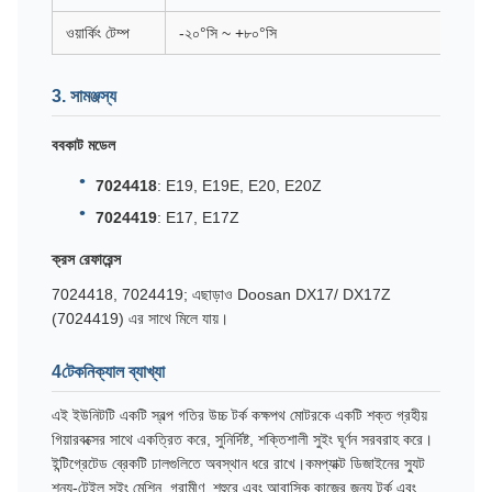
ওয়ার্কিং টেম্প
-২০°সি ~ +৮০°সি
3. সামঞ্জস্য
ববকাট মডেল
7024418
: E19, E19E, E20, E20Z
7024419
: E17, E17Z
ক্রস রেফারেন্স
7024418, 7024419; এছাড়াও Doosan DX17/ DX17Z
(7024419) এর সাথে মিলে যায়।
4টেকনিক্যাল ব্যাখ্যা
এই ইউনিটটি একটি স্বল্প গতির উচ্চ টর্ক কক্ষপথ মোটরকে একটি শক্ত গ্রহীয়
গিয়ারবক্সের সাথে একত্রিত করে, সুনির্দিষ্ট, শক্তিশালী সুইং ঘূর্ণন সরবরাহ করে।
ইন্টিগ্রেটেড ব্রেকটি ঢালগুলিতে অবস্থান ধরে রাখে।কমপ্যাক্ট ডিজাইনের স্যুট
শূন্য-টেইল সুইং মেশিন, গ্রামীণ, শহুরে এবং আবাসিক কাজের জন্য টর্ক এবং