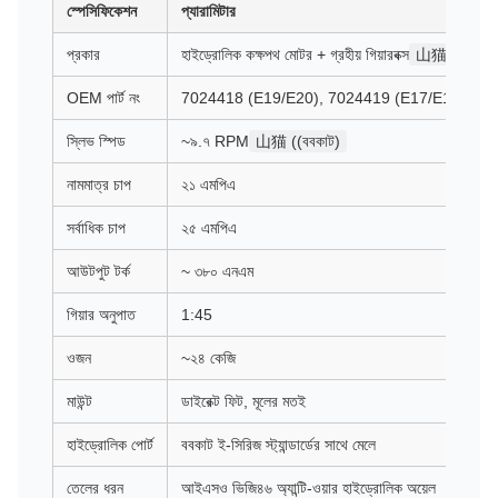
স্পেসিফিকেশন
প্যারামিটার
প্রকার
হাইড্রোলিক কক্ষপথ মোটর + গ্রহীয় গিয়ারবক্স
山猫 ((ববকাট
OEM পার্ট নং
7024418 (E19/E20), 7024419 (E17/E17Z)
স্লিভ স্পিড
~৯.৭ RPM
山猫 ((ববকাট)
নামমাত্র চাপ
২১ এমপিএ
সর্বাধিক চাপ
২৫ এমপিএ
আউটপুট টর্ক
~ ৩৮০ এনএম
গিয়ার অনুপাত
1:45
ওজন
~২৪ কেজি
মাউন্ট
ডাইরেক্ট ফিট, মূলের মতই
হাইড্রোলিক পোর্ট
ববকাট ই-সিরিজ স্ট্যান্ডার্ডের সাথে মেলে
তেলের ধরন
আইএসও ভিজি৪৬ অ্যান্টি-ওয়ার হাইড্রোলিক অয়েল