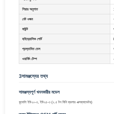
গিয়ার অনুপাত
নেট ওজন
মাউন্ট
হাইড্রোলিক পোর্ট
প্রস্তাবিত তেল
ওয়ার্কিং টেম্প
3সামঞ্জস্যের তথ্য
সামঞ্জস্যপূর্ণ খননকারীর মডেল
কুবোটা ইউ২০-৩, ইউ২৫-৩ (২.৫ টন মিনি ক্রলার এক্সক্যাভেটর)