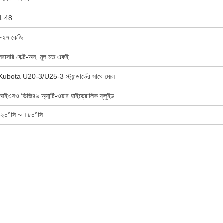
1:48
~২৭ কেজি
সরাসরি বোল্ট-অন, মূল মত একই
Kubota U20-3/U25-3 স্ট্যান্ডার্ডের সাথে মেলে
আইএসও ভিজি৪৬ অ্যান্টি-ওয়ার হাইড্রোলিক ফ্লুইড
-২০°সি ~ +৮০°সি