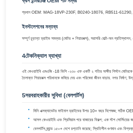
ক্রস ইন্টারচেঞ্জ OEM পার্ট নম্বর
প্রধান OEM: MAG-18VP-230F, B0240-18076, RB511-61290,
ইনস্টলেশনের মন্তব্য
সম্পূর্ণ চূড়ান্ত ড্রাইভ সমন্বয় (মোটর + গিয়ারবক্স), সরাসরি বোল্ট-অন প্রতিস্থাপ
4টেকনিক্যাল ব্যাখ্যা
এই কেওয়াইবি এমএজি -18 ভিপি -২৩০ এফ একটি ২ গতির অক্ষীয় পিস্টন মোটরকে একটি
তৈলাক্ত গিয়ারবক্স পরিধানকে কমিয়ে দেয় এবং পরিষেবা জীবন বাড়ায়. নগর নির্মাণ, 
5সরবরাহকারীর সুবিধা (বেলপার্টস)
মিনি এক্সক্যাভেটর ফাইনাল ড্রাইভের উপর 10+ বছর বিশেষজ্ঞ; সঠিক OE
আসল কেওয়াইবি এবং প্রিমিয়াম পরে বাজারের বিকল্প; এক স্টপ সোর্সিংয়ের জ
বেলপার্টস ব্র্যান্ড ১৫০+ দেশে রপ্তানি করেছে; স্থিতিশীল গুণমান এবং বিশ্বব