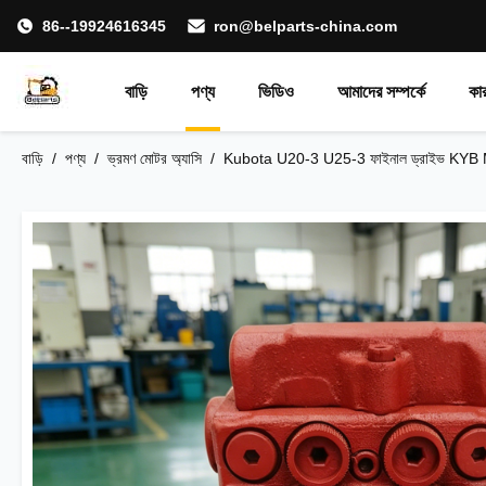
86--19924616345
ron@belparts-china.com
বাড়ি
পণ্য
ভিডিও
আমাদের সম্পর্কে
কা
বাড়ি
/
পণ্য
/
ভ্রমণ মোটর অ্যাসি
/
Kubota U20-3 U25-3 ফাইনাল ড্রাইভ KYB