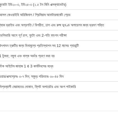
কুবোটা ইউ২০-৩, ইউ২৫-৩ (২.৫ টন মিনি এক্সক্যাভেটর)
আসল কেওয়াইবি অরিজিনাল / প্রিমিয়াম আফটারমার্কেট গ্রেড
ট্র্যাক ড্রাইভ এবং অগ্রগতি / বিপরীত, ঢাল এবং রুক্ষ ভূখণ্ড অপারেশন জন্য ভ্রমণ শক্তি
ডেলিভারি আগে পূর্ণ চাপ, ফুটো এবং 2-গতি ফাংশন পরীক্ষা
উৎপাদন ত্রুটির জন্য বিনামূল্যে প্রতিস্থাপন সহ 12 মাসের গ্যারান্টি
1 টুকরা; নমুনা এবং বাল্ক অর্ডার গ্রহণ করা হয়
স্টক আইটেম জাহাজ 1 ¢ 3 কার্যদিবসের মধ্যে
এয়ার/এক্সপ্রেসঃ ৩-৭ দিন; সমুদ্র পরিবহনঃ ৩০-৪৫ দিন
বিশ্বব্যাপী মেরামতের দোকান, ফ্লিট অপারেটর এবং অংশ পাইকারি