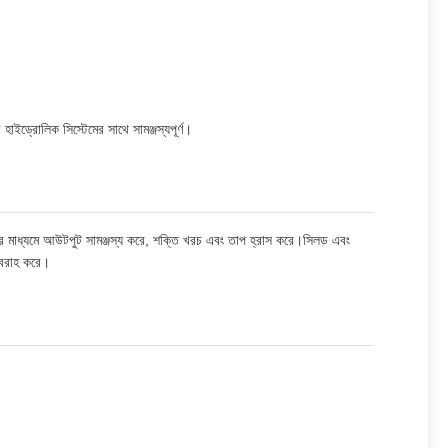
 হাইড্রোলিক সিস্টেমের সাথে সামঞ্জস্যপূর্ণ।
ণের মাধ্যমে আউটপুট সামঞ্জস্য করে, শক্তি খরচ এবং তাপ হ্রাস করে।সিলড এবং
সরবরাহ করে।