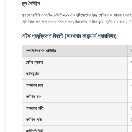
মূল বৈশিষ্ট্য
মূল কেওয়াইবি এমএজি-১৮ভিপি-২৩০এফ ইন্টিগ্রেটেড ট্যুর মোটর এবং ফাইনাল ড্রাইভ
প্রিমিয়াম তেল সীল চরম তাপমাত্রা এবং উচ্চ লোড অধীনে ফুটো প্রতিরোধ করে। 2 গতি
সঠিক প্রযুক্তিগত বিবরণী (কারখানার স্ট্যান্ডার্ড প্যারামিটার)
স্পেসিফিকেশন আইটেম
মোটর প্রকার
স্থানচ্যুতি
নামমাত্র চাপ
সর্বাধিক চাপ
নামমাত্র গতি
সর্বাধিক গতি
আউটপুট টর্ক