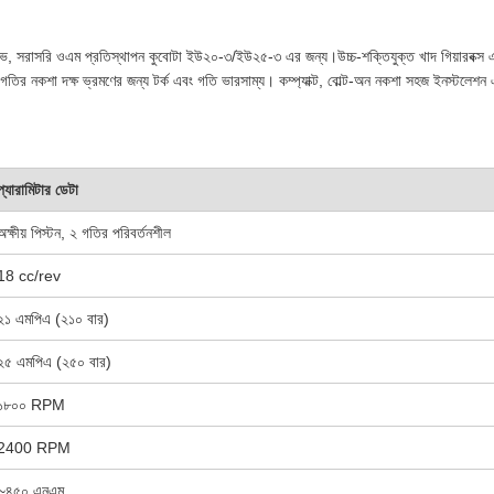
, সরাসরি ওএম প্রতিস্থাপন কুবোটা ইউ২০-৩/ইউ২৫-৩ এর জন্য।উচ্চ-শক্তিযুক্ত খাদ গিয়ারবক্স এবং 
র নকশা দক্ষ ভ্রমণের জন্য টর্ক এবং গতি ভারসাম্য। কম্প্যাক্ট, বোল্ট-অন নকশা সহজ ইনস্টলেশন এবং
প্যারামিটার ডেটা
অক্ষীয় পিস্টন, ২ গতির পরিবর্তনশীল
18 cc/rev
২১ এমপিএ (২১০ বার)
২৫ এমপিএ (২৫০ বার)
১৮০০ RPM
2400 RPM
~৪৫০ এনএম