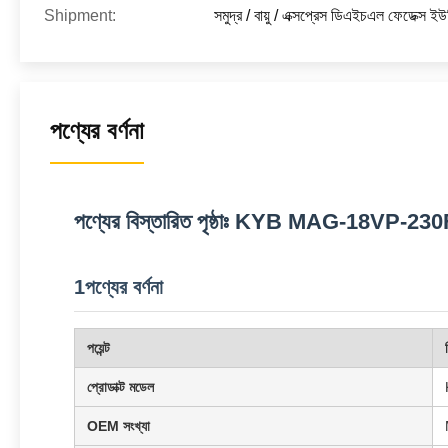
Shipment:
সমুদ্র / বায়ু / এক্সপ্রেস ডিএইচএল ফেডেক্স 
পণ্যের বর্ণনা
পণ্যের বিস্তারিত পৃষ্ঠাঃ KYB MAG-18VP-230
1পণ্যের বর্ণনা
পয়েন্ট
প্রোডাক্ট মডেল
OEM সংখ্যা