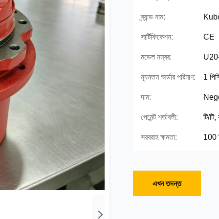
ব্র্যান্ড নাম:
Kub
সার্টিফিকেশন:
CE
মডেল নম্বর:
U20
ন্যূনতম অর্ডার পরিমাণ:
1 পিস
দাম:
Nego
পেমেন্ট শর্তাবলী:
টি/টি,
সরবরাহ ক্ষমতা:
100 প
এখন তদন্ত