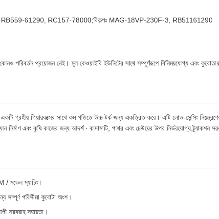
 RB559-61290, RC157-78000;বিকল্পঃ MAG-18VP-230F-3, RB51161290
ন, কোনও পরিবর্তন প্রয়োজন নেই। মূল কেওয়াইবি ইউনিটের সাথে সম্পূর্ণরূপে বিনিময়যোগ্য এবং কুবোতার
 গ্রহীয় গিয়ারবক্সের সাথে কম গতিতে উচ্চ টর্ক জন্য একত্রিত করে। এটি লোড-সেন্সিং নিয়ন্ত্র
উদ্যান নির্মাণ এবং কৃষি কাজের জন্য আদর্শ ∙ কাদামাটি, পাথর এবং ঢেউয়ের উপর নির্ভরযোগ্য ট্র্যাকশন 
M / মডেল ম্যাচিং।
ন্য সম্পূর্ণ পরিসীমা কুবোটা অংশ।
্যাপী সরবরাহ সহায়তা।