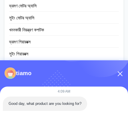
ভ্রমণ মোটর অ্যাসি
সুইং মোটর অ্যাসি
খননকারী নিয়ন্ত্রণ কপাটক
ভ্রমণ গিয়ারবক্স
সুইং গিয়ারবক্স
প্ল্যানেটারি গিয়ার পার্টস
tiamo
ইসিইউ নিয়ামক
খননকারীর মনিটর স্ক্রিন
4:09 AM
হাইড্রোলিক সিলিন্ডার অ্যাসি
Good day, what product are you looking for?
স্লুইং রিং বিয়ারিং
ডিজেল ইঞ্জিন সমাবেশ