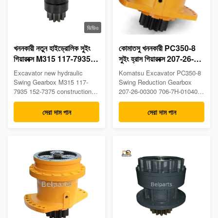
ভিডিও
খননকারী নতুন হাইড্রোলিক সুইং
কোমাতসু খননকারী PC350-8
গিয়ারবক্স M315 117-7935
সুইং হ্রাস গিয়ারবক্স 207-26-
152-7375 নির্মাণ যন্ত্রপাতি
00300 706-7H-01040
Excavator new hydraulic
Komatsu Excavator PC350-8
যন্ত্রাংশ
Swing Gearbox M315 117-
Swing Reduction Gearbox
7935 152-7375 construction
207-26-00300 706-7H-01040
machinery parts PRODUCT
Product Description Model:
DESCRIPTION Model: M315
PC350-8 Category: Hydraulic
সেরা দাম পান
সেরা দাম পান
category: Hydraulic MOTOR
Motor Part Number: 207-26-
Part number: 117-7935 152-
00300 706-7H-01040 Place of
7375 Place of Origin:Other
Origin: Other Country
Country Condition: Original &
Condition: Original & OEM
Oem Warranty: 12 months
Warranty: 6 months MOQ: 1
MOQ: 1 pcs Production
pcs Production Capacity:
Capacity: 1000pcs ...
1000pcs/Month ...