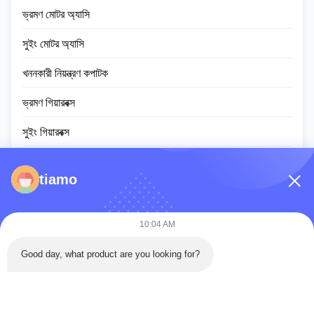
ভ্রমণ মোটর অ্যাসি
সুইং মোটর অ্যাসি
খননকারী নিয়ন্ত্রণ কপাটক
ভ্রমণ গিয়ারবক্স
সুইং গিয়ারবক্স
প্ল্যানেটারি গিয়ার পার্টস
tiamo
ইসিইউ নিয়ামক
খননকারীর মনিটর স্ক্রিন
10:04 AM
হাইড্রোলিক সিলিন্ডার অ্যাসি
Good day, what product are you looking for?
স্লুইং রিং বিয়ারিং
ডিজেল ইঞ্জিন সমাবেশ