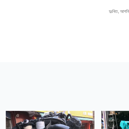
দুঃখিত, আপনি 