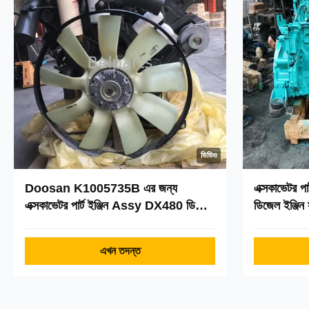
ভিডিও
Doosan K1005735B এর জন্য
এক্সকাভেটর 
এক্সকাভেটর পার্ট ইঞ্জিন Assy DX480 ডিজেল
ডিজেল ইঞ্জ
ইঞ্জিন সমাবেশ
এখন তদন্ত