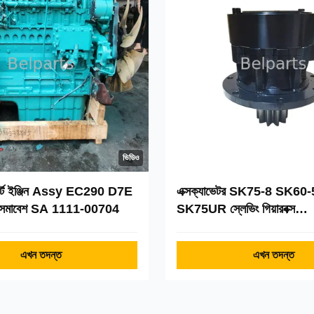
ভিডিও
পার্ট ইঞ্জিন Assy EC290 D7E
এক্সক্যাভেটর SK75-8 SK60
িন সমাবেশ SA 1111-00704
SK75UR স্লেভিং গিয়ারবক্স
YR32W00002F1 সুইং ড্রাই
এখন তদন্ত
এখন তদন্ত