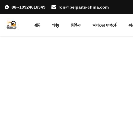
86--19924616345
ron@belparts-china.com
বাড়ি
পণ্য
ভিডিও
আমাদের সম্পর্কে
কা