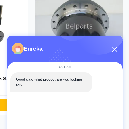
Eureka
ভিডিও
4:21 AM
-5 SK60-6
JCB 802.7 803 804 SUPER PLUS
Good day, what product are you looking 
8027Z 8032Z 8027 8032 ZTS
for?
ভ
ফাইনাল ড্রাইভ ট্রাভেল মোটর সাথে গিয়ারবক্স
20/925259 20/925371 20/925297
এখন তদন্ত
20/9503971 20/9503986 Mini
Parts