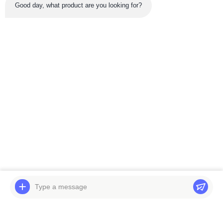
Good day, what product are you looking for?
সর্বশেষ পণ্য
KOBELCO 70SR
Bobcat 337 341 CGD
SK70SR-2 75SR 80CS
হাইড্রোলিক পাম্প 6668914
প্রধান হাইড্রোলিক পাম্প
6674785 6675294