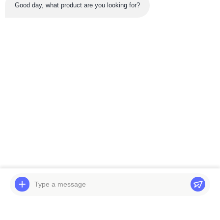
Good day, what product are you looking for?
সর্বশেষ পণ্য
ভিডিও
EC300D Travel
সুইং গিয়ারবক্স PC3000-6
Gearbox 3rd Planetary
Komatsu Excavator
Carrier Spider With
Parts 94487240