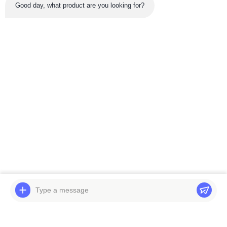
Good day, what product are you looking for?
সর্বশেষ পণ্য
ভিডিও
JCB 8052 8056 8060
খননকারী E330D সুইং হ্রাস
হাইড্রোলিক পাম্প 20/602200
E336D খনক 2042679 সুইং
20/925263 মিনি এক্সকাভেটর
গিয়ারবক্স