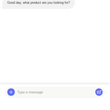
Good day, what product are you looking for?
সর্বশেষ পণ্য
ভিডিও
ভিডিও
বেলপার্টস এক্সকাভেটর পার্ট ইঞ্জিন
খননকারী EC290 সুইং রিডুসার
অ্যাসি 4TNV98T-
EC290B স্লিউইং গিয়ারবক্স
ZCNRCC ডিজেল ইঞ্জিন
14542165