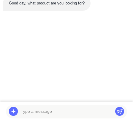
Good day, what product are you looking for?
সর্বশেষ পণ্য
ভিডিও
কোমাটসুর জন্য বেলপার্টস
বেলপার্টস এক্সকাভেটর
এক্সকাভেটর ডিজেল ইঞ্জিন
২০৭-২৬-০০৩০০
PC300LC-8
৭০৬-৭এইচ-০১0৪০ PC350-8