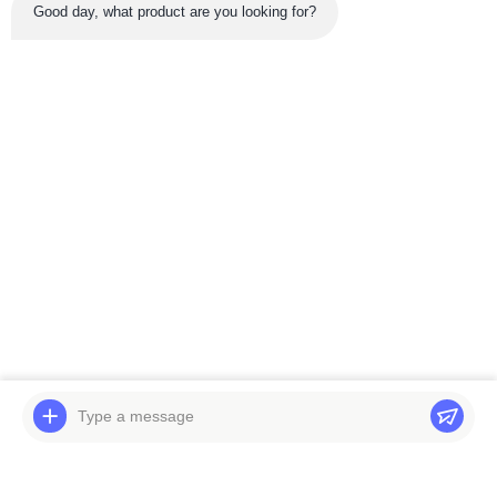
Good day, what product are you looking for?
সর্বশেষ পণ্য
ভিডিও
নাচি PVD-08-18P-6G3-
A6VM A2FM A4VG A8V
4191A হাইড্রোলিক পাম্প
A10V A10VO A11V
4654364 হিটাচি ZX16-3
হাইড্রোলিক এক্সকাভেটর যন্ত্রাংশ