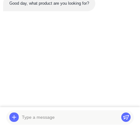
Good day, what product are you looking for?
সর্বশেষ পণ্য
KOBELCO 70SR
Bobcat 337 341 CGD
SK70SR-2 75SR 80CS
হাইড্রোলিক পাম্প 6668914
প্রধান হাইড্রোলিক পাম্প
6674785 6675294