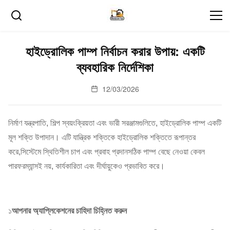
হাইড্রোলিক পাম্প নির্বাচন করার উপায়: একটি
ব্যবহারিক নির্দেশিকা
12/03/2026
নির্মাণ যন্ত্রপাতি, শিল্প স্বয়ংক্রিয়তা এবং ভারী সরঞ্জামগুলিতে, হাইড্রোলিক পাম্প একটি
মূল শক্তি উপাদান। এটি যান্ত্রিক শক্তিকে হাইড্রোলিক শক্তিতে রূপান্তর
করে,সিস্টেমে স্থিতিশীল চাপ এবং প্রবাহ প্রদানসঠিক পাম্প বেছে নেওয়া কেবল
পারফরম্যান্সই নয়, কার্যকারিতা এবং দীর্ঘায়ুকেও প্রভাবিত করে।
১️
আপনার অ্যাপ্লিকেশনের চাহিদা চিহ্নিত করুন