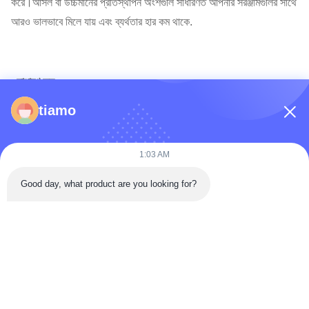
করে।আসল বা উচ্চমানের প্রতিস্থাপন অংশগুলি সাধারণত আপনার সরঞ্জামগুলির সাথে
আরও ভালভাবে মিলে যায় এবং ব্যর্থতার হার কম থাকে.
৫️
সাধারণ ভুল
tiamo
শুধুমাত্র দামের উপর ফোকাস করাঃ
সস্তা পাম্পগুলি প্রাথমিকভাবে অর্থ সঞ্চয় করতে
পারে কিন্তু এর রক্ষণাবেক্ষণ এবং বন্ধ সময়ের খরচ বেশি হয়
1:03 AM
পরিবেশগত কারণগুলি উপেক্ষা করাঃ
উচ্চ তাপমাত্রা, ধুলো এবং ক্ষয়কারী তরল
জীবনকালকে প্রভাবিত করে
Good day, what product are you looking for?
প্যারামিটার পরীক্ষা এড়িয়ে যাওয়াঃ
ভুল মডেল, প্রবাহ, চাপ, বা ফিটিং সিস্টেম
ক্ষতিগ্রস্ত করতে পারে