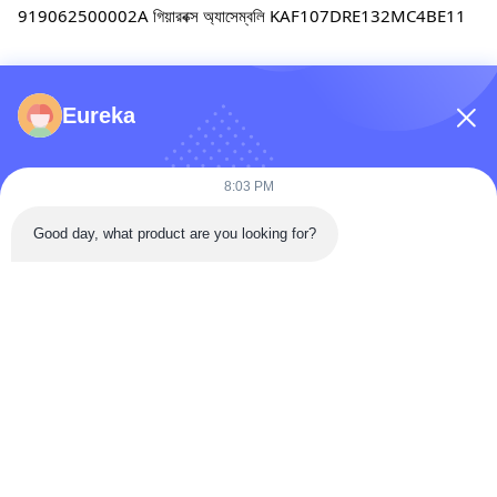
919062500002A গিয়ারবক্স অ্যাসেম্বলি KAF107DRE132MC4BE11
919062700010A গিয়ারবক্স অ্যাসেম্বলি BLD14-71-5.5
Eureka
8:03 PM
919070900010A গিয়ারবক্স অ্যাসেম্বলি FAF67-YEJ4-4P-9.66-M5-
270°
Good day, what product are you looking for?
919071000009A 500T পোর্টাল গিয়ারবক্স আই-শ্যাফ্ট 
JRHB305301NKX1511
আগের
পরবর্তী