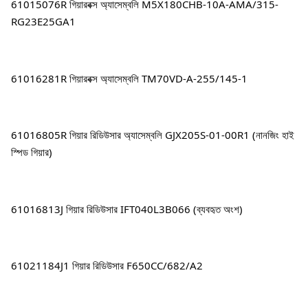
61015076R গিয়ারবক্স অ্যাসেম্বলি M5X180CHB-10A-AMA/315-
RG23E25GA1
61016281R গিয়ারবক্স অ্যাসেম্বলি TM70VD-A-255/145-1
61016805R গিয়ার রিডিউসার অ্যাসেম্বলি GJX205S-01-00R1 (নানজিং হাই 
স্পিড গিয়ার)
61016813J গিয়ার রিডিউসার IFT040L3B066 (ব্যবহৃত অংশ)
61021184J1 গিয়ার রিডিউসার F650CC/682/A2