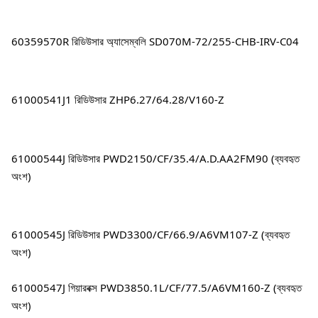
60359570R রিডিউসার অ্যাসেম্বলি SD070M-72/255-CHB-IRV-C04
61000541J1 রিডিউসার ZHP6.27/64.28/V160-Z
61000544J রিডিউসার PWD2150/CF/35.4/A.D.AA2FM90 (ব্যবহৃত 
অংশ)
61000545J রিডিউসার PWD3300/CF/66.9/A6VM107-Z (ব্যবহৃত 
অংশ)
61000547J গিয়ারবক্স PWD3850.1L/CF/77.5/A6VM160-Z (ব্যবহৃত 
অংশ)