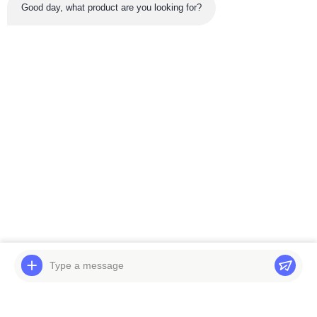
Good day, what product are you looking for?
সর্বশেষ পণ্য
ভিডিও
ভিডিও
এক্সক্যাভেটর SK75-8 SK60-
DH55 DH60-7 S55W-5
5 SK60-6 SK75UR
এক্সকাভেটর সুইং গিয়ারবক্স DH60
স্লেভিং গিয়ারবক্স
S55 2101-9002 সুইং