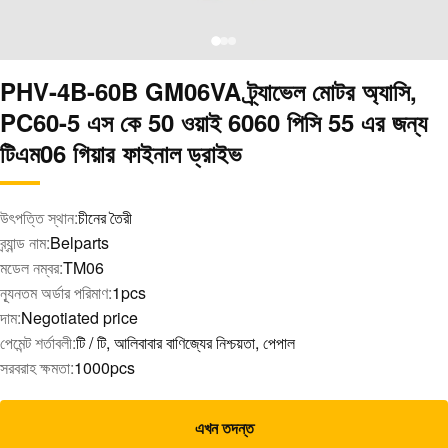
PHV-4B-60B GM06VA ট্র্যাভেল মোটর অ্যাসি,
PC60-5 এস কে 50 ওয়াই 6060 পিসি 55 এর জন্য
টিএম06 গিয়ার ফাইনাল ড্রাইভ
উৎপত্তি স্থান:
চীনের তৈরী
ব্র্যান্ড নাম:
Belparts
মডেল নম্বর:
TM06
ন্যূনতম অর্ডার পরিমাণ:
1pcs
দাম:
Negotiated price
পেমেন্ট শর্তাবলী:
টি / টি, আলিবাবার বাণিজ্যের নিশ্চয়তা, পেপাল
সরবরাহ ক্ষমতা:
1000pcs
এখন তদন্ত