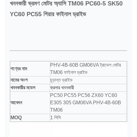
খননকারী ভ্রমণ মোটর অ্যাসি TM06 PC60-5 SK50
YC60 PC55 গিয়ার ফাইনাল ড্রাইভ
PHV-4B-60B GM06VA ট্রাভেল মোটর
পণ্যের নাম
TM06 ফাইনাল ড্রাইভ
নামের অংশ
চূড়ান্ত ড্রাইভ
খননকারীর মডেল
ক্রলার খননকারী
PC50 PC55 PC56 ZX60 YC60
আবেদন
E305 305 GM06VA PHV-4B-60B
TM06
MOQ
1 পিসি
উপাদান
মিশ্র ইস্পাত
ডেলিভারি
সমুদ্র দ্বারা, বায়ু দ্বারা, এক্সপ্রেস দ্বারা