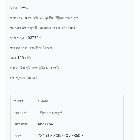
উপাদান: ইস্পাত
পণ্যের নাম: এক্সকাভেটর হাইড্রোলিক সিলিন্ডার অ্যাসেম্বলি
প্রযোজ্য শিল্প: যন্ত্রপাতি মেরামতের দোকান, উত্পাদন প্ল্যান্ট
অংশ সংখ্যা: 4637754
প্যাকেজ বিবরণ: রপ্তানি কাঠের বাক্স
ওজন: 110 কেজি
সারফেস ট্রিটমেন্ট: তাপ প্রতিরোধের পেইন্ট
চাপ: স্ট্যান্ডার্ড, উচ্চ চাপ
প্রয়োগ
খননকারী
অংশের নাম
সিলিন্ডার অ্যাসেম্বলি
অংশ সংখ্যা
4637754
মডেল
ZX450-3 ZX650-3 ZX850-3