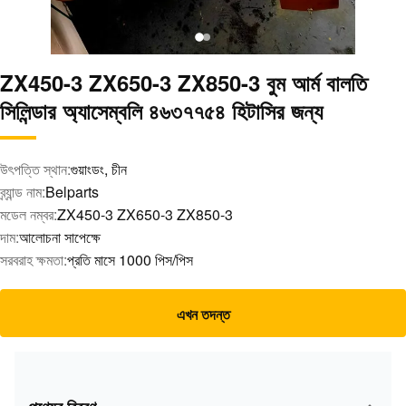
ZX450-3 ZX650-3 ZX850-3 বুম আর্ম বালতি
সিলিন্ডার অ্যাসেম্বলি ৪৬৩৭৭৫৪ হিটাসির জন্য
উৎপত্তি স্থান:
গুয়াংডং, চীন
ব্র্যান্ড নাম:
Belparts
মডেল নম্বর:
ZX450-3 ZX650-3 ZX850-3
দাম:
আলোচনা সাপেক্ষে
সরবরাহ ক্ষমতা:
প্রতি মাসে 1000 পিস/পিস
এখন তদন্ত