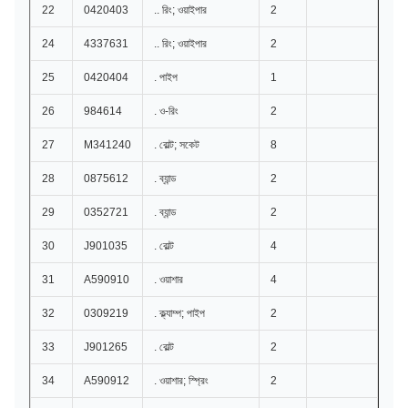
22
0420403
.. রিং; ওয়াইপার
2
24
4337631
.. রিং; ওয়াইপার
2
25
0420404
. পাইপ
1
26
984614
. ও-রিং
2
27
M341240
. বোল্ট; সকেট
8
28
0875612
. ব্যান্ড
2
29
0352721
. ব্যান্ড
2
30
J901035
. বোল্ট
4
31
A590910
. ওয়াশার
4
32
0309219
. ক্ল্যাম্প; পাইপ
2
33
J901265
. বোল্ট
2
34
A590912
. ওয়াশার; স্প্রিং
2