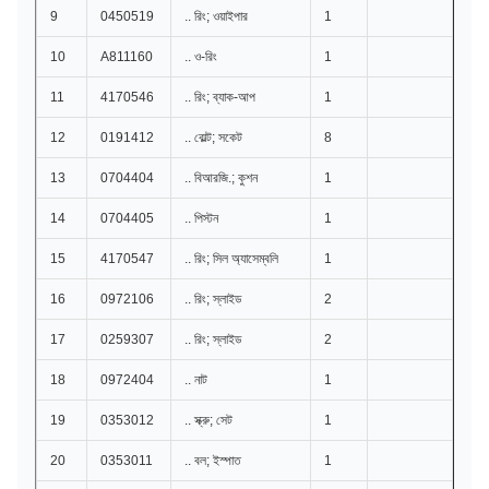
9
0450519
.. রিং; ওয়াইপার
1
10
A811160
.. ও-রিং
1
11
4170546
.. রিং; ব্যাক-আপ
1
12
0191412
.. বোল্ট; সকেট
8
13
0704404
.. বিআরজি.; কুশন
1
14
0704405
.. পিস্টন
1
15
4170547
.. রিং; সিল অ্যাসেম্বলি
1
16
0972106
.. রিং; স্লাইড
2
17
0259307
.. রিং; স্লাইড
2
18
0972404
.. নাট
1
19
0353012
.. স্ক্রু; সেট
1
20
0353011
.. বল; ইস্পাত
1