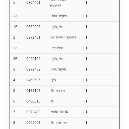
1
0704401
1
অ্যাসেম্বলি
1A
... টিউব; সিলিন্ডার
1
1B
0352905
... বুশিং; পিন
1
2
0972401
.. রড; পিস্টন অ্যাসেম্বলি
1
2A
... রড; পিস্টন
1
2B
0420102
... বুশিং; পিন
1
3
0972402
.. হেড; সিলিন্ডার
1
4
0450506
.. বুশিং
1
5
0133103
.. রিং; ধরে রাখা
1
6
0450518
.. রিং
1
7
0972403
.. প্যাকিং; ইউ-রিং
1
8
0262403
.. রিং; ব্যাক-আপ
1