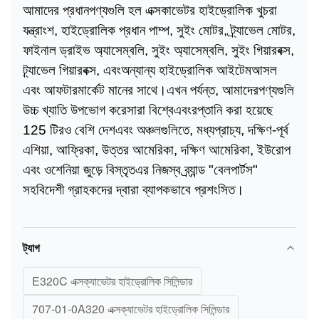
আমাদের প্রধান
পণ্যগুলি হল এক্সকাভেটর হাইড্রোলিক খুচরা
যন্ত্রাংশ, হাইড্রোলিক প্রধান পাম্প, সুইং মোটর, ট্র্যাভেল মোটর,
ফাইনাল ড্রাইভ অ্যাসেম্বলি, সুইং অ্যাসেম্বলি,
সুইং গিয়ারবক্স,
ট্র্যাভেল গিয়ারবক্স,
এবং
অন্যান্য হাইড্রোলিক আইটেম
আসল
এবং আফটারমার্কেট মানের সাথে।
এখন পর্যন্ত, আমাদের
পণ্যগুলি
উচ্চ খ্যাতি উপভোগ করে
সারা বিশ্বে
এবং
রপ্তানি করা হয়েছে
125 টিরও বেশি
দেশ
এবং অঞ্চলগুলিতে, মধ্যপ্রাচ্য, দক্ষিণ-পূর্ব
এশিয়া, আফ্রিকা, উত্তর আমেরিকা, দক্ষিণ আমেরিকা, ইউরোপ
এবং ওশেনিয়া জুড়ে বিস্তৃত
এর নিজস্ব ব্র্যান্ড "বেলপার্টস"
সহ
বিদেশী গ্রাহকদের দ্বারা ব্যাপকভাবে প্রশংসিত।
ট্যাগ
E320C এক্সক্যাভেটর হাইড্রোলিক সিলিন্ডার
707-01-0A320 এক্সক্যাভেটর হাইড্রোলিক সিলিন্ডার