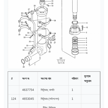
মূল্যের
#
অংশ নং
অংশের নাম
পরিমাণ
অনুরোধ
4637754
সিলিন্ডার; বালতি
1
124
4653045
সিলিন্ডার (পাইপলেস)
1
.. টিউব; সিলিন্ডার