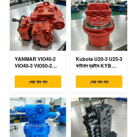
YANMAR VIO40-2
Kubota U20-3 U25-3
VIO40-3 VIO50-2
ফাইনাল ড্রাইভ KYB
VIO50-3 VIO55-2
MAG-18VP-230F
VIO55-3 প্রধান
OEM ভ্রমণ মোটর
সেরা দাম পান
সেরা দাম পান
হাইড্রোলিক পাম্প OEM
B0240-18076
PSVD2-17E B0600-
RB511-61290
16023 B0600-16017
RB559-61290
মিনি এক্সকাভেটর
RC157-78000 মিনি
খননকারীর যন্ত্রাংশের জন্য