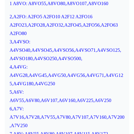
1 A8VO: A8VO55,A8VO80,A8VO107,A8VO160
2,A2FO: A2FO5 A2FO10 A2F12 A2FO16
A2FO23,A2FO28,A2FO32,A2FO45,A2FO56,A2FO63
A2FO80
3,A4VSO:
A4VSO40,A4VSO45,A4VSO56,A4VSO71,A4VSO125,
A4VSO180,A4VSO250,A4VSO500,
4,A4VG:
A4VG28,A4VG45,A4VG50,A4VG56,A4VG71,A4VG12
5,A4VG180,A4VG250
5,A6V:
A6V55,A6V80,A6V107,A6V160,A6V225,A6V250
6,A7V:
A7V16,A7V28,A7V55,A7V80,A7V107,A7V160,A7V200
,A7V250
7,A8V: A8V55,A8V80,A8V107,A8V115,A8V172