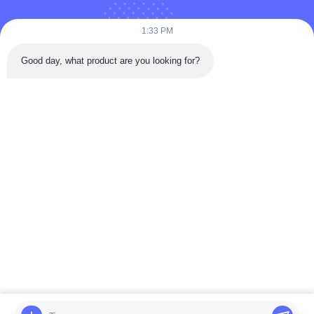
1:33 PM
Good day, what product are you looking for?
পাঠান
বাড়ি
পণ্য
ভিডিও
আমাদের সম্পর্কে
কারখানা ভ্রমণ
মান নিয়ন্ত্রণ
যোগাযোগ করুন
উদ্ধৃতির জন্য আবেদন
খবর
© 2026 BELPARTS MACHINERY LIMITED. All Rights Reserved.