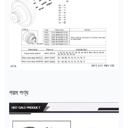
গরম পণ্য