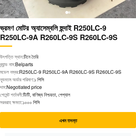
ভ্রমণ মোটর অ্যাসেম্বলি হুন্দাই R250LC-9
R250LC-9A R260LC-9S R260LC-9S
উৎপত্তি স্থান:
চীনে তৈরি
ব্র্যান্ড নাম:
Belparts
মডেল নম্বর:
R250LC-9 R250LC-9A R260LC-9S R260LC-9S
ন্যূনতম অর্ডার পরিমাণ:
১ পিসি
দাম:
Negotiated price
পেমেন্ট শর্তাবলী:
টি/টি, বাণিজ্য নিশ্চয়তা, পেপ্যাল
সরবরাহ ক্ষমতা:
১০০০ পিসি
এখন তদন্ত