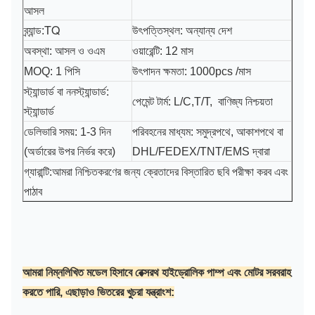
আসল
TQ
ব্র্যান্ড:
উৎপত্তিস্থল: অন্যান্য দেশ
অবস্থা: আসল ও ওএম
ওয়ারেন্টি: 12 মাস
MOQ: 1 পিসি
উৎপাদন ক্ষমতা: 1000pcs /মাস
স্ট্যান্ডার্ড বা ননস্ট্যান্ডার্ড:
পেমেন্ট টার্ম: L/C,T/T, বাণিজ্য নিশ্চয়তা
স্ট্যান্ডার্ড
ডেলিভারি সময়: 1-3 দিন
পরিবহনের মাধ্যম: সমুদ্রপথে, আকাশপথে বা
(অর্ডারের উপর নির্ভর করে)
DHL/FEDEX/TNT/EMS দ্বারা
আমরা নিশ্চিতকরণের জন্য ক্রেতাদের বিস্তারিত ছবি পরীক্ষা করব এবং
গ্যারান্টি:
পাঠাব
আমরা নিম্নলিখিত মডেল হিসাবে রেক্সরথ হাইড্রোলিক পাম্প এবং মোটর সরবরাহ
করতে পারি, এছাড়াও ভিতরের খুচরা যন্ত্রাংশ: