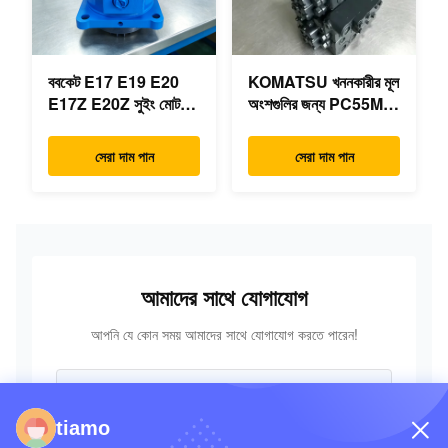
ববকেট E17 E19 E20
KOMATSU খননকারীর মূল
E17Z E20Z সুইং মোটর
অংশগুলির জন্য PC55MR-
রিডাক্টর 7024418
3 হাইড্রোলিক কন্ট্রোল ভালভ
7024419 মিনি
723-18-18200 723-
সেরা দাম পান
সেরা দাম পান
এক্সক্যাভারের জন্য
18-18201 723-18-
18202
আমাদের সাথে যোগাযোগ
আপনি যে কোন সময় আমাদের সাথে যোগাযোগ করতে পারেন!
tiamo