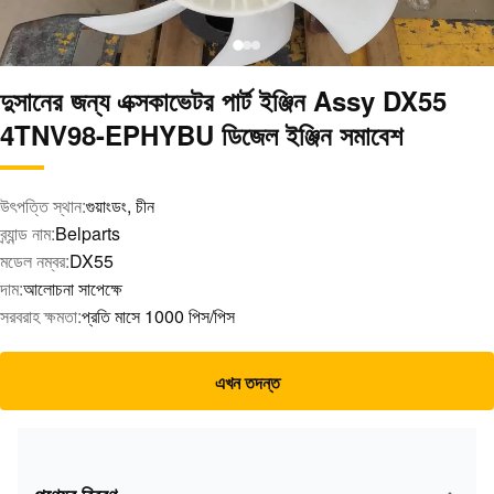
দুসানের জন্য এক্সকাভেটর পার্ট ইঞ্জিন Assy DX55
4TNV98-EPHYBU ডিজেল ইঞ্জিন সমাবেশ
উৎপত্তি স্থান:
গুয়াংডং, চীন
ব্র্যান্ড নাম:
Belparts
মডেল নম্বর:
DX55
দাম:
আলোচনা সাপেক্ষে
সরবরাহ ক্ষমতা:
প্রতি মাসে 1000 পিস/পিস
এখন তদন্ত