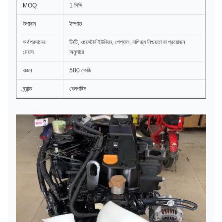
MOQ
1 পিসি
উপাদান
ইস্পাত
অর্থপ্রদানের
টি/টি, ওয়েস্টার্ন ইউনিয়ন, পেপ্যাল, বাণিজ্য নিশ্চয়তা বা প্রয়োজন
মেয়াদ
অনুসারে
ওজন
580 কেজি
ব্র্যান্ড
বেলপার্টস