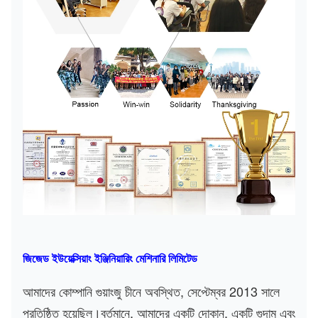
জিজেড ইউয়েক্সিয়াং ইঞ্জিনিয়ারিং মেশিনারি লিমিটেড
আমাদের কোম্পানি গুয়াংজু চীনে অবস্থিত, সেপ্টেম্বর 2013 সালে
প্রতিষ্ঠিত হয়েছিল।বর্তমানে, আমাদের একটি দোকান, একটি গুদাম এবং