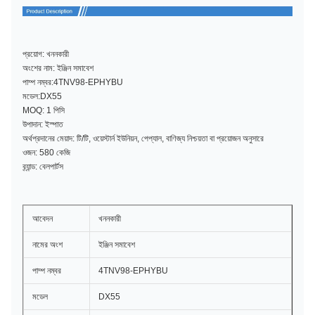
প্রয়োগ: খননকারী
অংশের নাম: ইঞ্জিন সমাবেশ
পাম্প নম্বর:4TNV98-EPHYBU
মডেল:DX55
MOQ: 1 পিসি
উপাদান: ইস্পাত
অর্থপ্রদানের মেয়াদ: টি/টি, ওয়েস্টার্ন ইউনিয়ন, পেপ্যাল, বাণিজ্য নিশ্চয়তা বা প্রয়োজন অনুসারে
ওজন: 580 কেজি
ব্র্যান্ড: বেলপার্টস
আবেদন
খননকারী
নামের অংশ
ইঞ্জিন সমাবেশ
পাম্প নম্বর
4TNV98-EPHYBU
মডেল
DX55