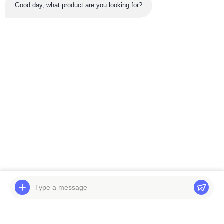
Good day, what product are you looking for?
সর্বশেষ পণ্য
ভিডিও
EC300D Travel
সুইং গিয়ারবক্স PC3000-6
Gearbox 3rd Planetary
Komatsu Excavator
Carrier Spider With
Parts 94487240