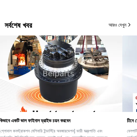
সর্বশেষ খবর
আরও দেখুন
চীনে সেরা হাইড্রোলিক এক্সকাভেটর যন্ত্রাংশ প্রস্তুতকারক।
বেলপার্টস মেশিনারি লিমিটেড একটি শীর্ষস্থানীয় বিশ্বব্যাপী সরবরাহকারী যা উচ্চ-