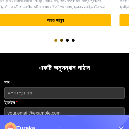
কার্যকারিতা হাইড্রোলিক খননকারীর অংশগুলিতে বিশেষজ্ঞ। ২০১৩ সালে প্রতিষ্ঠিত
হয়েছিল এবং গুয়াংজুতে প্রধান মেশিন হাবের সদর দফতর রয়েছে,কোম্পানিটি বিশ্বব্যাপী
ভারী সরঞ্জাম সমাধানের জন্য একটি নির্ভরযোগ্য অংশীদার হিসাবে তার খ্যাতি ...
আরও জানুন
একটি অনুসন্ধান পাঠান
নাম
ইমেইল
*
ফোন নম্বর
Eureka