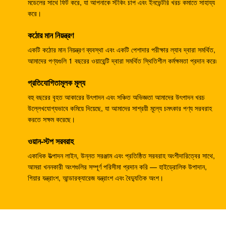
133-6907 জলবাহী র‌্যাম পাম্প, খননকারক E330B E345 এর জন্য
মডেলের সাথে ফিট করে, যা আপনাকে স্টকিং চাপ এবং ইনভেন্টরি খরচ কমাতে সাহায্য
করে।
জলবাহী পাম্প
কঠোর মান নিয়ন্ত্রণ
খননকারী জলবাহী প্রধান পাম্প DH370-9 370-9 গিয়ার পাম্প
DH370-7 370-7 K9005449 পাইলট পাম্প
একটি কঠোর মান নিয়ন্ত্রণ ব্যবস্থা এবং একটি পেশাদার পরীক্ষার ল্যাব দ্বারা সমর্থিত,
আমাদের পণ্যগুলি 1 বছরের ওয়ারেন্টি দ্বারা সমর্থিত স্থিতিশীল কর্মক্ষমতা প্রদান করে৷
খননকারী SH265 SH260 ​​ভ্রমণ গিয়ারবক্স E110B 995351
প্রতিযোগিতামূলক মূল্য
গিয়ারবক্স হ্রাস
বহু বছরের বৃহত আকারের উৎপাদন এবং সঞ্চিত অভিজ্ঞতা আমাদের উৎপাদন খরচ
খননকারী PSVD2-17E জলবাহী র্যাম পাম্প PSVD2 EC35
উল্লেখযোগ্যভাবে কমিয়ে দিয়েছে, যা আমাদের সাশ্রয়ী মূল্যে চমৎকার পণ্য সরবরাহ
VOE11806089 গিয়ার পাম্প
করতে সক্ষম করেছে।
খননকারক E312V1 E312V2 ভ্রমণ হ্রাস 1107079 1107080
ওয়ান-স্টপ সরবরাহ
ভ্রমণ গিয়ারবক্স
একাধিক উত্পাদন লাইন, উন্নত সরঞ্জাম এবং প্রতিষ্ঠিত সরবরাহ অংশীদারিত্বের সাথে,
আমরা খননকারী অংশগুলির সম্পূর্ণ পরিসীমা প্রদান করি — হাইড্রোলিক উপাদান,
খননকারক K1011413A ট্র্যাভেল গিয়ারবক্স DH258-7 DX260
গিয়ার যন্ত্রাংশ, আন্ডারক্যারেজ যন্ত্রাংশ এবং বৈদ্যুতিক অংশ।
DH255-5 DX255LC
খননকারী R110-7 ভ্রমণ হ্রাস XJDG-00001 31N3-40040
ট্র্যাভেল গিয়ারবক্স