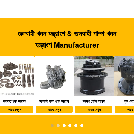
জলবাহী খনন যন্ত্রাংশ & জলবাহী পাম্প খনন
যন্ত্রাংশ Manufacturer
জলবাহী পাম্প খনন যন্ত্রাংশ
ভ্রমণ মোটর অ্যাসি
সুইং মোটর অ্যাসি
খননক
আরও দেখুন
আরও দেখুন
আরও দেখুন