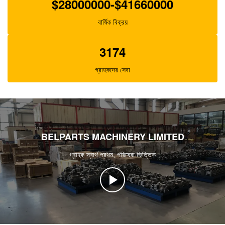
$28000000-$41660000
বার্ষিক বিক্রয়
3174
গ্রাহকদের সেবা
BELPARTS MACHINERY LIMITED
গ্রাহক স্বার্থ প্রথম, পরিষেবা ভিত্তিক