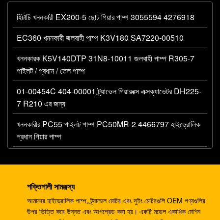
হিটাচি খননকারী EX200-5 ছোট গিয়ার পাম্প 3055594 4276918
EC360 খননকারী জলবাহী পাম্প K3V180 SA7220-00510
খননকারক K5V140DTP 31N8-10011 জলবাহী পাম্প R305-7
পাইলট / প্রধান / তেল পাম্প
01-00454C 404-00001 ট্র্যাভেল গিয়ারবক্স এক্সক্যাভেটর DH225-
7 R210 এর জন্য
খননকারীর PC55 পাইলট পাম্প PC50MR-2 4466797 হাইড্রোলিক
প্রধান গিয়ার পাম্প
খননকারী 330C A8V0200 পাইলট পাম্প E330C জলবাহী E345B
274-2491 345 রাম পাম্প DH420
শক্তিশালী সামঞ্জস্য
খননকারী ডিএইচ 220-5 ডিএইচ 220-7 ট্র্যাভেল গিয়ারবক্স EC210
আমাদের হাইড্রোলিক পাম্প, ট্র্যাভেল মোটর এবং সুইং মোটরগুলি OEM পণ্যগুলির
SANY235 S220LC-5
উপর ভিত্তি করে উন্নত এবং আপগ্রেড করা হয়। একটি মডেল একাধিক মেশিন