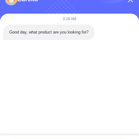
কোম্পানির নাম
3:28 AM
Good day, what product are you looking for?
বার্তা
*
বার্তা পাঠান
বাড়ি
পণ্য
ভিডিও
আমাদের সম্পর্কে
কারখানা ভ্রমণ
মান নিয়ন্ত্রণ
যোগাযোগ করুন
উদ্ধৃতির জন্য আবেদন
খবর