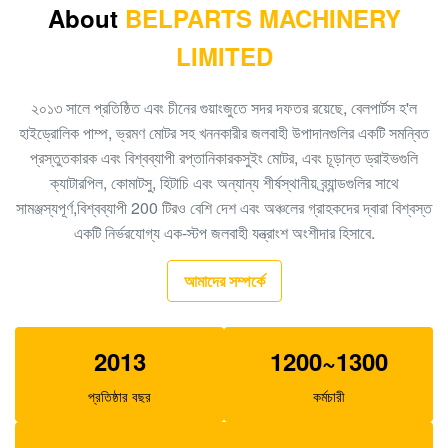
About
BELPARTS MACHINERY
খননকারী পাইলট পাম্প PC40-6 রাম পাম্প PC40 705-41-08010
LIMITED
জলবাহী গিয়ার পাম্প
খনন গিয়ার পাম্প EC480D EC360 জলবাহী SA7220-00510
২০১৩ সালে প্রতিষ্ঠিত এবং চীনের গুয়াংজুতে সদর দফতর রয়েছে, বেলপার্টস হ'ল
প্রধান পাম্প
হাইড্রোলিক পাম্প, ভ্রমণ মোটর সহ খননকারীর জলবাহী উপাদানগুলির একটি সমন্বিত
প্রস্তুতকারক এবং বিশ্বব্যাপী রপ্তানিকারকসুইং মোটর, এবং চূড়ান্ত ড্রাইভগুলি
খননকারীর EC140B XCM150 ভ্রমণ গিয়ারবক্স MBEB170
ক্যাটারপিল, কোমাটসু, হিটাচি এবং অন্যান্য শীর্ষস্থানীয় ব্র্যান্ডগুলির সাথে
VOE14573820 ভ্রমণ হ্রাস
সামঞ্জস্যপূর্ণ,বিশ্বব্যাপী 200 টিরও বেশি দেশ এবং অঞ্চলের গ্রাহকদের দ্বারা বিশ্বস্ত
খননকারীর EC460 পাইলট পাম্প হাইড্রোলিক গিয়ার পাম্প SA8230-
একটি নির্ভরযোগ্য এক-স্টপ জলবাহী যন্ত্রাংশ অংশীদার হিসাবে.
08830 র‌্যাম পাম্প
আমাদের সম্পর্কে
খননকারক SK140-8 SK140SR ট্র্যাভেল গিয়ারবক্স
YY15V00035F1
2013
1200~1300
বেলপার্টস এসবিএস 140 খননকারী পাইলট পাম্প E325C E324 200-
3343 এর জন্য
প্রতিষ্ঠার বছর
কর্মচারী