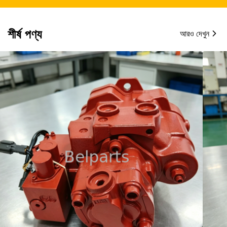
শীর্ষ পণ্য
আরও দেখুন