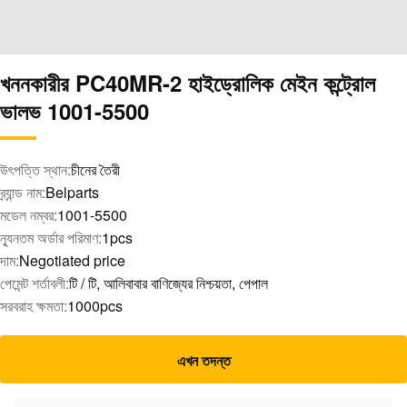
খননকারীর PC40MR-2 হাইড্রোলিক মেইন কন্ট্রোল
ভালভ 1001-5500
উৎপত্তি স্থান:
চীনের তৈরী
ব্র্যান্ড নাম:
Belparts
মডেল নম্বর:
1001-5500
ন্যূনতম অর্ডার পরিমাণ:
1pcs
দাম:
Negotiated price
পেমেন্ট শর্তাবলী:
টি / টি, আলিবাবার বাণিজ্যের নিশ্চয়তা, পেপাল
সরবরাহ ক্ষমতা:
1000pcs
এখন তদন্ত