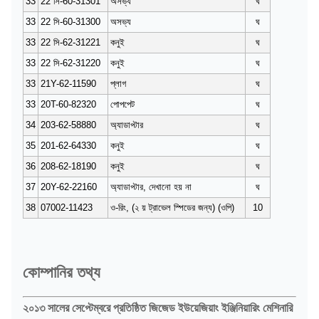
33
22 সি-60-31301
অসভ্য
ঘ
33
22 সি-60-31300
অসভ্য
ঘ
33
22 সি-62-31221
কনুই
ঘ
33
22 সি-62-31220
কনুই
ঘ
33
21Y-62-11590
প্লাগ
ঘ
33
20T-60-82320
পোপপেট
ঘ
34
203-62-58880
অ্যাডাপ্টার
ঘ
35
201-62-64330
কনুই
ঘ
36
208-62-18190
কনুই
ঘ
37
20Y-62-22160
অ্যাডাপ্টার, দেখানো হয় না
ঘ
38
07002-11423
ও-রিং, (২ য় ট্রাভেল স্পিডের জন্য) (ওপি)
10
কোম্পানির তথ্য
২০১৩ সালের সেপ্টেম্বরে প্রতিষ্ঠিত জিজেড ইউয়েজিয়াং ইঞ্জিনিয়ারিং মেশিনারি