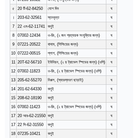
৫
20 টি-62-84250
যোগ দিন
ঘ
।
203-62-32561
স্তনবৃন্ত
ঘ
7
22 এম-62-11741
কনুই
ঘ
8
07002-12434
ও-রিং, (২ জন প্রত্যয়ক সংযুক্তির জন্য)
ঘ
9
07221-20522
বাদাম, (শিপিংয়ের জন্য)
ঘ
10
07222-00515
প্লাগ, (শিপিংয়ের জন্য)
ঘ
11
20T-62-56710
ইউনিয়ন, (২ য় ট্রাভেল স্পিডের জন্য) (ওপি)
ঘ
12
07002-11823
ও-রিং, (২ য় ট্রাভেল স্পিডের জন্য) (ওপি)
ঘ
13
205-62-55270
নিপ্পল, (স্বতঃস্ফরণ ছাড়াই)
ঘ
14
201-62-64330
কনুই
ঘ
15
208-62-18190
কনুই
ঘ
16
07002-11423
ও-রিং, (২ য় ট্রাভেল স্পিডের জন্য) (ওপি)
ঘ
17
20 আর-62-21550
কনুই
ঘ
17
22 সি-62-31550
কনুই
ঘ
18
07235-10421
কনুই
ঘ