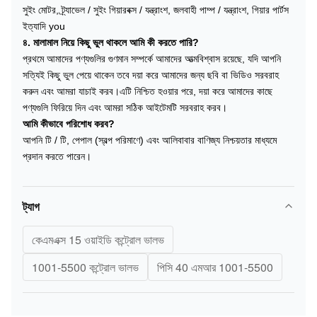
সুইং মোটর, ট্র্যাভেল / সুইং গিয়ারবক্স / যন্ত্রাংশ, জলবাহী পাম্প / যন্ত্রাংশ, গিয়ার পার্টস
ইত্যাদি you
৪. মালামাল নিয়ে কিছু ভুল থাকলে আমি কী করতে পারি?
প্রথমে আমাদের পণ্যগুলির গুণমান সম্পর্কে আমাদের আত্মবিশ্বাস রয়েছে, যদি আপনি
সত্যিই কিছু ভুল পেয়ে থাকেন তবে দয়া করে আমাদের জন্য ছবি বা ভিডিও সরবরাহ
করুন এবং আমরা যাচাই করব।এটি নিশ্চিত হওয়ার পরে, দয়া করে আমাদের কাছে
পণ্যগুলি ফিরিয়ে দিন এবং আমরা সঠিক আইটেমটি সরবরাহ করব।
আমি কীভাবে পরিশোধ করব?
আপনি টি / টি, পেপাল (স্বল্প পরিমাণে) এবং আলিবাবার বাণিজ্য নিশ্চয়তার মাধ্যমে
প্রদান করতে পারেন।
ট্যাগ
কেএমএক্স 15 ওয়াইডি কন্ট্রোল ভালভ
1001-5500 কন্ট্রোল ভালভ
পিসি 40 এমআর 1001-5500