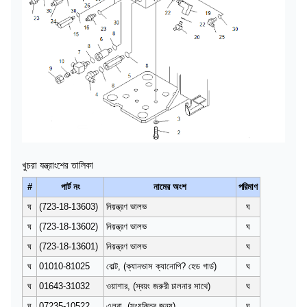
খুচরা যন্ত্রাংশের তালিকা
#
পার্ট নং
নামের অংশ
পরিমাণ
ঘ
(723-18-13603)
নিয়ন্ত্রণ ভালভ
ঘ
ঘ
(723-18-13602)
নিয়ন্ত্রণ ভালভ
ঘ
ঘ
(723-18-13601)
নিয়ন্ত্রণ ভালভ
ঘ
ঘ
01010-81025
বোল্ট, (ক্যানভাস ক্যানোপি? হেড গার্ড)
ঘ
ঘ
01643-31032
ওয়াশার, (স্বয়ং জরুরী চালনার সাথে)
ঘ
ঘ
07235-10522
এলবা, (সংযুক্তির জন্য)
ঘ